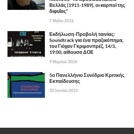
Βελλάς (1911-1989), οι καρποί της
διφυΐας”
7 Μαΐου 2026
Εκδήλωση-Προβολή ταινίας:
Soundtrack για ένα πραξικόπημα,
του Γιόχαν Γκριμονπρέζ, 14/3,
19:00, αίθουσα ΔΟΕ
9 Μαρτίου 2026
5ο Πανελλήνιο Συνέδριο Κριτικής
Εκπαίδευσης
30 Ιουνίου 2025