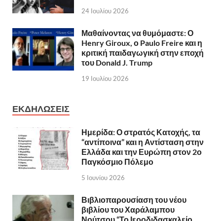
24 Ιουλίου 2026
Μαθαίνοντας να θυμόμαστε: Ο
Henry Giroux, ο Paulo Freire και η
κριτική παιδαγωγική στην εποχή
του Donald J. Trump
19 Ιουλίου 2026
ΕΚΔΗΛΩΣΕΙΣ
Ημερίδα: Ο στρατός Κατοχής, τα
“αντίποινα” και η Αντίσταση στην
Ελλάδα και την Ευρώπη στον 2ο
Παγκόσμιο Πόλεμο
5 Ιουνίου 2026
Βιβλιοπαρουσίαση του νέου
βιβλίου του Χαράλαμπου
Νούτσου “Το Ιεροδιδασκαλείο