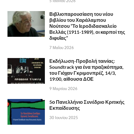
5 Ιουνίου 2026
Βιβλιοπαρουσίαση του νέου
βιβλίου του Χαράλαμπου
Νούτσου “Το Ιεροδιδασκαλείο
Βελλάς (1911-1989), οι καρποί της
διφυΐας”
7 Μαΐου 2026
Εκδήλωση-Προβολή ταινίας:
Soundtrack για ένα πραξικόπημα,
του Γιόχαν Γκριμονπρέζ, 14/3,
19:00, αίθουσα ΔΟΕ
9 Μαρτίου 2026
5ο Πανελλήνιο Συνέδριο Κριτικής
Εκπαίδευσης
30 Ιουνίου 2025