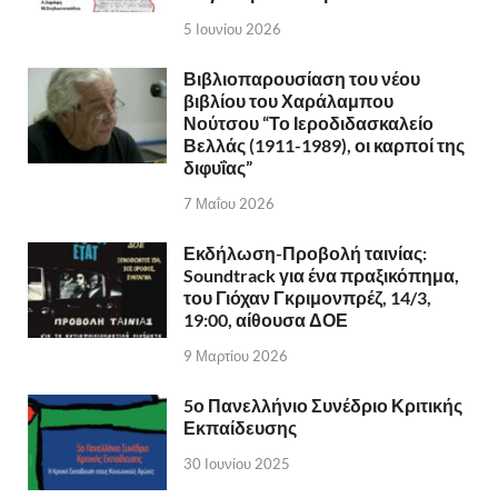
5 Ιουνίου 2026
Βιβλιοπαρουσίαση του νέου
βιβλίου του Χαράλαμπου
Νούτσου “Το Ιεροδιδασκαλείο
Βελλάς (1911-1989), οι καρποί της
διφυΐας”
7 Μαΐου 2026
Εκδήλωση-Προβολή ταινίας:
Soundtrack για ένα πραξικόπημα,
του Γιόχαν Γκριμονπρέζ, 14/3,
19:00, αίθουσα ΔΟΕ
9 Μαρτίου 2026
5ο Πανελλήνιο Συνέδριο Κριτικής
Εκπαίδευσης
30 Ιουνίου 2025