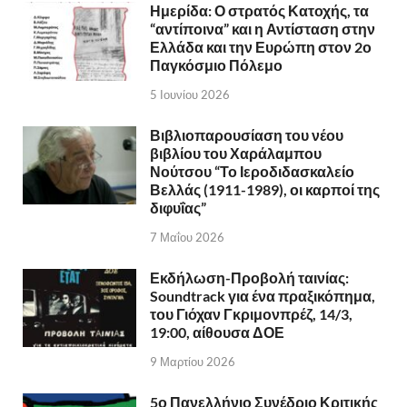
Ημερίδα: Ο στρατός Κατοχής, τα
“αντίποινα” και η Αντίσταση στην
Ελλάδα και την Ευρώπη στον 2ο
Παγκόσμιο Πόλεμο
5 Ιουνίου 2026
Βιβλιοπαρουσίαση του νέου
βιβλίου του Χαράλαμπου
Νούτσου “Το Ιεροδιδασκαλείο
Βελλάς (1911-1989), οι καρποί της
διφυΐας”
7 Μαΐου 2026
Εκδήλωση-Προβολή ταινίας:
Soundtrack για ένα πραξικόπημα,
του Γιόχαν Γκριμονπρέζ, 14/3,
19:00, αίθουσα ΔΟΕ
9 Μαρτίου 2026
5ο Πανελλήνιο Συνέδριο Κριτικής