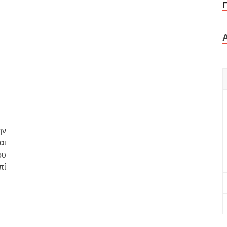
ην
αι
ου
πί