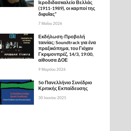
Ιεροδιδασκαλείο Βελλάς
(1911-1989), οι καρποί της
διφυΐας”
7 Μαΐου 2026
Εκδήλωση-Προβολή
ταινίας: Soundtrack για ένα
πραξικόπημα, του Γιόχαν
Γκριμονπρέζ, 14/3, 19:00,
αίθουσα ΔΟΕ
9 Μαρτίου 2026
5ο Πανελλήνιο Συνέδριο
Κριτικής Εκπαίδευσης
30 Ιουνίου 2025