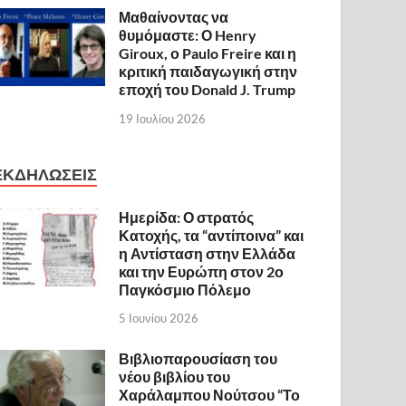
Μαθαίνοντας να
θυμόμαστε: Ο Henry
Giroux, ο Paulo Freire και η
κριτική παιδαγωγική στην
εποχή του Donald J. Trump
19 Ιουλίου 2026
ΕΚΔΗΛΩΣΕΙΣ
Ημερίδα: Ο στρατός
Κατοχής, τα “αντίποινα” και
η Αντίσταση στην Ελλάδα
και την Ευρώπη στον 2ο
Παγκόσμιο Πόλεμο
5 Ιουνίου 2026
Βιβλιοπαρουσίαση του
νέου βιβλίου του
Χαράλαμπου Νούτσου “Το