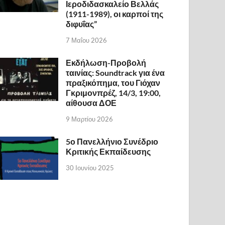
Ιεροδιδασκαλείο Βελλάς
(1911-1989), οι καρποί της
διφυΐας”
7 Μαΐου 2026
Εκδήλωση-Προβολή
ταινίας: Soundtrack για ένα
πραξικόπημα, του Γιόχαν
Γκριμονπρέζ, 14/3, 19:00,
αίθουσα ΔΟΕ
9 Μαρτίου 2026
5ο Πανελλήνιο Συνέδριο
Κριτικής Εκπαίδευσης
30 Ιουνίου 2025