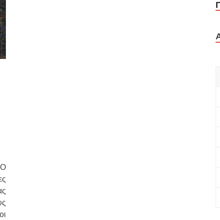
 Ο
ες
ας
υς
οι