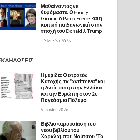
Μαθαίνοντας να
θυμόμαστε: Ο Henry
Giroux, ο Paulo Freire και η
κριτική παιδαγωγική στην
εποχή του Donald J. Trump
19 Ιουλίου 2026
ΕΚΔΗΛΩΣΕΙΣ
Ημερίδα: Ο στρατός
Κατοχής, τα “αντίποινα” και
η Αντίσταση στην Ελλάδα
και την Ευρώπη στον 2ο
Παγκόσμιο Πόλεμο
5 Ιουνίου 2026
Βιβλιοπαρουσίαση του
νέου βιβλίου του
Χαράλαμπου Νούτσου “Το