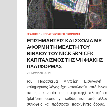
FEATURED
/
UNCATEGORIZED
/
ΚΟΙΝΩΝΙΑ
ΕΠΙΣΗΜΑΝΣΕΙΣ ΚΑΙ ΣΧΟΛΙΑ ΜΕ
ΑΦΟΡΜΗ ΤΗ ΜΕΛΕΤΗ ΤΟΥ
ΒΙΒΛΙΟΥ ΤΟΥ NICK SRNICEK
ΚΑΠΙΤΑΛΙΣΜΟΣ ΤΗΣ ΨΗΦΙΑΚΗΣ
ΠΛΑΤΦΟΡΜΑΣ
21 Μαρτίου 2019
του Παρασκευά Λιντζέρη Εισαγωγή
καθημερινός λόγος έχει κατακλυσθεί από έννοι
όπως οικονομία της (ψηφιακής) πλατφόρμ
(platform economy) καθώς και από άλλο
συναφείς και πρόσφατα εισαχθέντες όρους, 