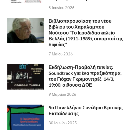
5 Ιουνίου 2026
Βιβλιοπαρουσίαση του νέου
βιβλίου του Χαράλαμπου
Νούτσου “Το Ιεροδιδασκαλείο
Βελλάς (1911-1989), οι καρποί της
διφυΐας”
7 Μαΐου 2026
Εκδήλωση-Προβολή ταινίας:
Soundtrack για ένα πραξικόπημα,
του Γιόχαν Γκριμονπρέζ, 14/3,
19:00, αίθουσα ΔΟΕ
9 Μαρτίου 2026
5ο Πανελλήνιο Συνέδριο Κριτικής
Εκπαίδευσης
30 Ιουνίου 2025