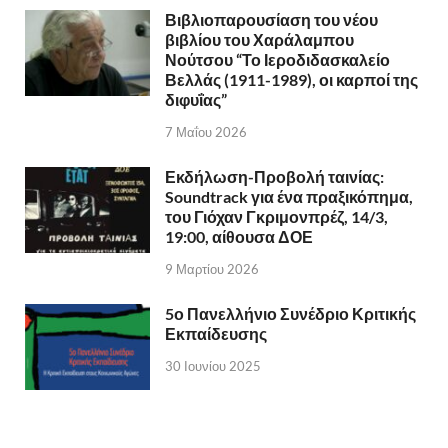
Βιβλιοπαρουσίαση του νέου
βιβλίου του Χαράλαμπου
Νούτσου “Το Ιεροδιδασκαλείο
Βελλάς (1911-1989), οι καρποί της
διφυΐας”
7 Μαΐου 2026
Εκδήλωση-Προβολή ταινίας:
Soundtrack για ένα πραξικόπημα,
του Γιόχαν Γκριμονπρέζ, 14/3,
19:00, αίθουσα ΔΟΕ
9 Μαρτίου 2026
5ο Πανελλήνιο Συνέδριο Κριτικής
Εκπαίδευσης
30 Ιουνίου 2025