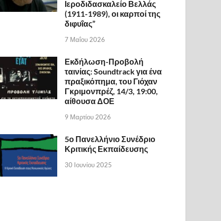
Ιεροδιδασκαλείο Βελλάς
(1911-1989), οι καρποί της
διφυΐας”
7 Μαΐου 2026
Εκδήλωση-Προβολή
ταινίας: Soundtrack για ένα
πραξικόπημα, του Γιόχαν
Γκριμονπρέζ, 14/3, 19:00,
αίθουσα ΔΟΕ
9 Μαρτίου 2026
5ο Πανελλήνιο Συνέδριο
Κριτικής Εκπαίδευσης
30 Ιουνίου 2025