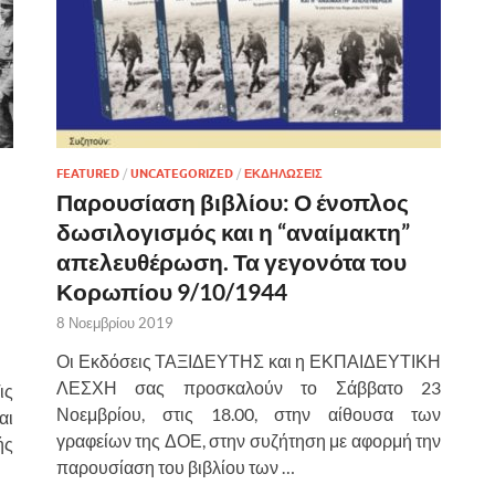
FEATURED
/
UNCATEGORIZED
/
ΕΚΔΗΛΩΣΕΙΣ
Παρουσίαση βιβλίου: Ο ένοπλος
δωσιλογισμός και η “αναίμακτη”
απελευθέρωση. Τα γεγονότα του
Κορωπίου 9/10/1944
8 Νοεμβρίου 2019
Οι Εκδόσεις ΤΑΞΙΔΕΥΤΗΣ και η ΕΚΠΑΙΔΕΥΤΙΚΗ
ΛΕΣΧΗ σας προσκαλούν το Σάββατο 23
ις
Νοεμβρίου, στις 18.00, στην αίθουσα των
αι
γραφείων της ΔΟΕ, στην συζήτηση με αφορμή την
ής
παρουσίαση του βιβλίου των …