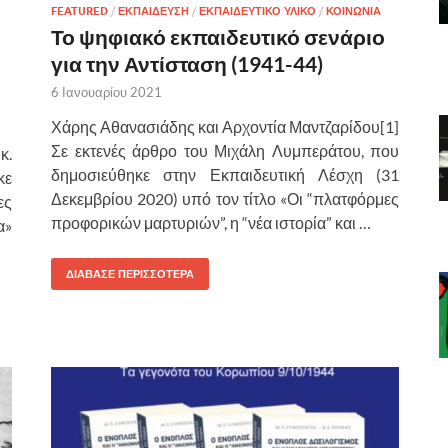
FEATURED
/
ΕΚΠΑΙΔΕΥΣΗ
/
ΕΚΠΑΙΔΕΥΤΙΚΟ ΥΛΙΚΟ
/
ΚΟΙΝΩΝΙΑ
Το ψηφιακό εκπαιδευτικό σενάριο
για την Αντίσταση (1941-44)
6 Ιανουαρίου 2021
Χάρης Αθανασιάδης και Αρχοντία Μαντζαρίδου[1]
Σε εκτενές άρθρο του Μιχάλη Λυμπεράτου, που
κ.
δημοσιεύθηκε στην Εκπαιδευτική Λέσχη (31
κε
Δεκεμβρίου 2020) υπό τον τίτλο «Οι “πλατφόρμες
ες
προφορικών μαρτυριών”, η “νέα ιστορία” και …
α»
ΔΙΑΒΑΣΕ ΠΕΡΙΣΣΟΤΕΡΑ