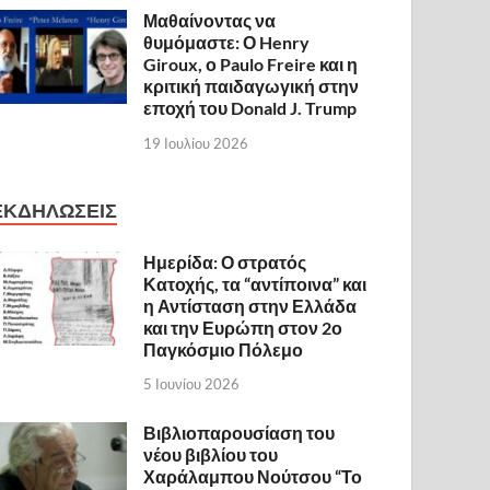
Μαθαίνοντας να
θυμόμαστε: Ο Henry
Giroux, ο Paulo Freire και η
κριτική παιδαγωγική στην
εποχή του Donald J. Trump
19 Ιουλίου 2026
ΕΚΔΗΛΩΣΕΙΣ
Ημερίδα: Ο στρατός
Κατοχής, τα “αντίποινα” και
η Αντίσταση στην Ελλάδα
και την Ευρώπη στον 2ο
Παγκόσμιο Πόλεμο
5 Ιουνίου 2026
Βιβλιοπαρουσίαση του
νέου βιβλίου του
Χαράλαμπου Νούτσου “Το