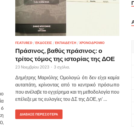
FEATURED
/
ΕΚΔΟΣΕΙΣ
/
ΕΚΠΑΙΔΕΥΣΗ
/
ΧΡΟΝΟΔΡΟΜΙΟ
Πράσινος, βαθύς πράσινος: ο
τρίτος τόμος της ιστορίας της ΔΟΕ
23 Νοεμβρίου 2023
-
3 σχόλια.
Δημήτρης Μαριόλης Ομολογώ ότι δεν είχα καμία
αυταπάτη, κρίνοντας από το κεντρικό πρόσωπο
που ανέλαβε το εγχείρημα και τη μεθοδολογία που
ιο
επέλεξε με τις ευλογίες του ΔΣ της ΔΟΕ, γι’ …
ία
 6
κη
ΔΙΑΒΑΣΕ ΠΕΡΙΣΣΟΤΕΡΑ
0,