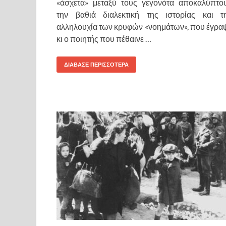
«άσχετα» μεταξύ τους γεγονότα αποκαλύπτο
την βαθιά διαλεκτική της ιστορίας και τ
αλληλουχία των κρυφών «νοημάτων», που έγρα
κι ο ποιητής που πέθαινε …
ΔΙΑΒΑΣΕ ΠΕΡΙΣΣΟΤΕΡΑ