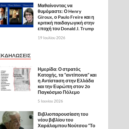
Μαθαίνοντας να
θυμόμαστε: Ο Henry
Giroux, ο Paulo Freire και η
κριτική παιδαγωγική στην
εποχή του Donald J. Trump
19 Ιουλίου 2026
ΕΚΔΗΛΩΣΕΙΣ
Ημερίδα: Ο στρατός
Κατοχής, τα “αντίποινα” και
η Αντίσταση στην Ελλάδα
και την Ευρώπη στον 2ο
Παγκόσμιο Πόλεμο
5 Ιουνίου 2026
Βιβλιοπαρουσίαση του
νέου βιβλίου του
Χαράλαμπου Νούτσου “Το