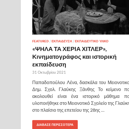
FEATURED
/
ΕΚΠΑΙΔΕΥΣΗ
/
ΕΚΠΑΙΔΕΥΤΙΚΟ ΥΛΙΚΟ
«ΨΗΛΑ ΤΑ ΧΕΡΙΑ ΧΙΤΛΕΡ»,
Κινηματογράφος και ιστορική
εκπαίδευση
31 Οκτωβρίου 2021
Παπαδοπούλου Λένα, δασκάλα του Μειονοτικ
Δημ. Σχολ. Γλαύκης Ξάνθης Το κείμενο π
ακολουθεί είναι ένα ιστορικό μάθημα π
υλοποιήθηκε στο Μειονοτικό Σχολείο της Γλαύκ
στο πλαίσιο της επετείου της 28ης …
ΔΙΑΒΑΣΕ ΠΕΡΙΣΣΟΤΕΡΑ