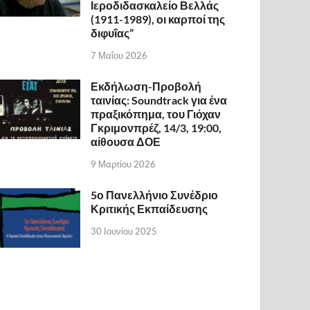
Ιεροδιδασκαλείο Βελλάς
(1911-1989), οι καρποί της
διφυΐας”
7 Μαΐου 2026
Εκδήλωση-Προβολή
ταινίας: Soundtrack για ένα
πραξικόπημα, του Γιόχαν
Γκριμονπρέζ, 14/3, 19:00,
αίθουσα ΔΟΕ
9 Μαρτίου 2026
5ο Πανελλήνιο Συνέδριο
Κριτικής Εκπαίδευσης
30 Ιουνίου 2025