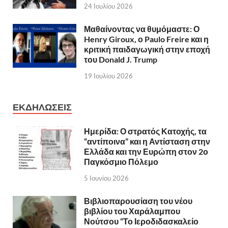
24 Ιουλίου 2026
Μαθαίνοντας να θυμόμαστε: Ο
Henry Giroux, ο Paulo Freire και η
κριτική παιδαγωγική στην εποχή
του Donald J. Trump
19 Ιουλίου 2026
ΕΚΔΗΛΩΣΕΙΣ
Ημερίδα: Ο στρατός Κατοχής, τα
“αντίποινα” και η Αντίσταση στην
Ελλάδα και την Ευρώπη στον 2ο
Παγκόσμιο Πόλεμο
5 Ιουνίου 2026
Βιβλιοπαρουσίαση του νέου
βιβλίου του Χαράλαμπου
Νούτσου “Το Ιεροδιδασκαλείο