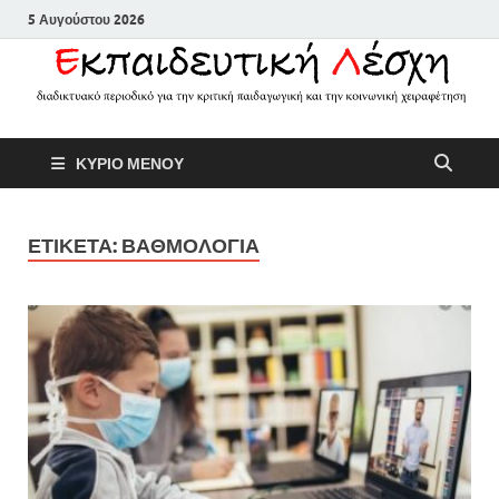
5 Αυγούστου 2026
Εκπαιδευτικ
Διαδικτυακό περιοδικό για την
ΚΥΡΙΟ ΜΕΝΟΥ
κριτική παιδαγωγική και την
Λέσχη
κοινωνική χειραφέτηση
ΕΤΙΚΕΤΑ:
ΒΑΘΜΟΛΟΓΙΑ