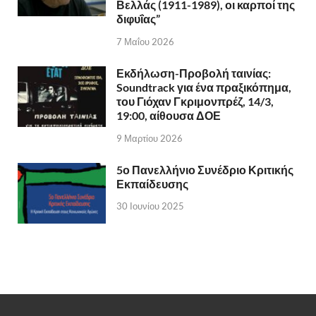
Βελλάς (1911-1989), οι καρποί της
διφυΐας”
7 Μαΐου 2026
Εκδήλωση-Προβολή ταινίας:
Soundtrack για ένα πραξικόπημα,
του Γιόχαν Γκριμονπρέζ, 14/3,
19:00, αίθουσα ΔΟΕ
9 Μαρτίου 2026
5ο Πανελλήνιο Συνέδριο Κριτικής
Εκπαίδευσης
30 Ιουνίου 2025