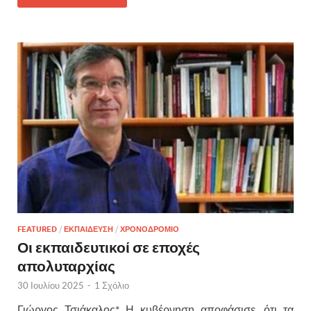
FEATURED
/
ΕΚΠΑΙΔΕΥΣΗ
/
ΧΡΟΝΟΔΡΟΜΙΟ
Οι εκπαιδευτικοί σε εποχές
απολυταρχίας
30 Ιουλίου 2025
-
1 Σχόλιο
Γιώργος Τσιάκαλος* Η κυβέρνηση αποφάσισε, ότι τα