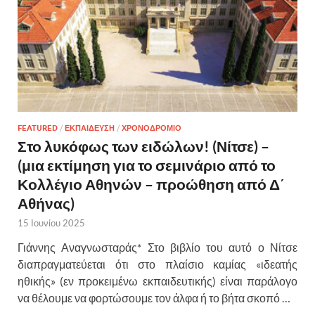
FEATURED
/
ΕΚΠΑΙΔΕΥΣΗ
/
ΧΡΟΝΟΔΡΟΜΙΟ
Στο λυκόφως των ειδώλων! (Νίτσε) –
(μια εκτίμηση για το σεμινάριο από το
Κολλέγιο Αθηνών – προώθηση από Δ΄
Αθήνας)
15 Ιουνίου 2025
Γιάννης Αναγνωσταράς* Στο βιβλίο του αυτό ο Νίτσε
διαπραγματεύεται ότι στο πλαίσιο καμίας «ιδεατής
ηθικής» (εν προκειμένω εκπαιδευτικής) είναι παράλογο
να θέλουμε να φορτώσουμε τον άλφα ή το βήτα σκοπό …