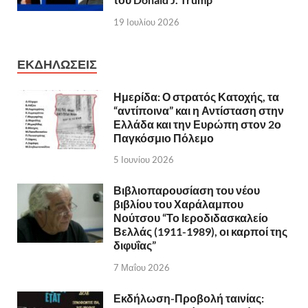
19 Ιουλίου 2026
ΕΚΔΗΛΩΣΕΙΣ
Ημερίδα: Ο στρατός Κατοχής, τα
“αντίποινα” και η Αντίσταση στην
Ελλάδα και την Ευρώπη στον 2ο
Παγκόσμιο Πόλεμο
5 Ιουνίου 2026
Βιβλιοπαρουσίαση του νέου
βιβλίου του Χαράλαμπου
Νούτσου “Το Ιεροδιδασκαλείο
Βελλάς (1911-1989), οι καρποί της
διφυΐας”
7 Μαΐου 2026
Εκδήλωση-Προβολή ταινίας: