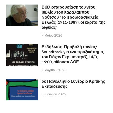
Βιβλιοπαρουσίαση του νέου
βιβλίου του Χαράλαμπου
Νούτσου “Το Ιεροδιδασκαλείο
Βελλάς (1911-1989), οι καρποί της
διφυΐας”
7 Μαΐου 2026
Εκδήλωση-Προβολή ταινίας:
Soundtrack για ένα πραξικόπημα,
του Γιόχαν Γκριμονπρέζ, 14/3,
19:00, αίθουσα ΔΟΕ
9 Μαρτίου 2026
5ο Πανελλήνιο Συνέδριο Κριτικής
Εκπαίδευσης
30 Ιουνίου 2025