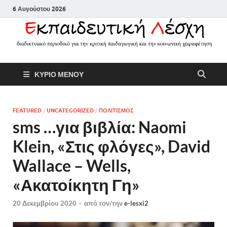
6 Αυγούστου 2026
Εκπαιδευτικ
Διαδικτυακό περιοδικό για την
ΚΥΡΙΟ ΜΕΝΟΥ
κριτική παιδαγωγική και την
Λέσχη
κοινωνική χειραφέτηση
FEATURED
/
UNCATEGORIZED
/
ΠΟΛΙΤΙΣΜΟΣ
sms …για βιβλία: Naomi
Klein, «Στις φλόγες», David
Wallace – Wells,
«Ακατοίκητη Γη»
20 Δεκεμβρίου 2020
-
από τον/την
e-lesxi2