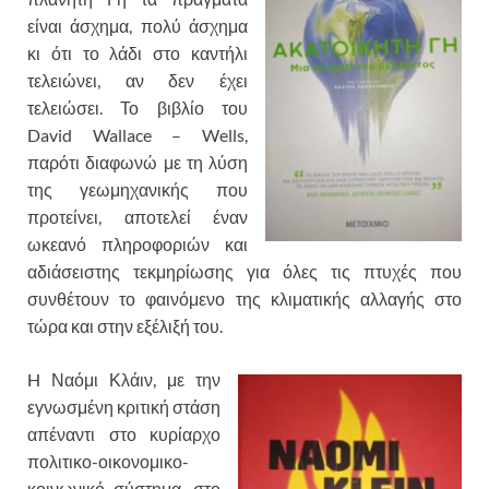
είναι άσχημα, πολύ άσχημα
κι ότι το λάδι στο καντήλι
τελειώνει, αν δεν έχει
τελειώσει. Το βιβλίο του
David Wallace – Wells,
παρότι διαφωνώ με τη λύση
της γεωμηχανικής που
προτείνει, αποτελεί έναν
ωκεανό πληροφοριών και
αδιάσειστης τεκμηρίωσης για όλες τις πτυχές που
συνθέτουν το φαινόμενο της κλιματικής αλλαγής στο
τώρα και στην εξέλιξή του.
H Ναόμι Κλάιν, με την
εγνωσμένη κριτική στάση
απέναντι στο κυρίαρχο
πολιτικο-οικονομικο-
κοινωνικό σύστημα, στο