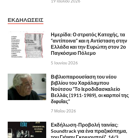
19 Ιουλίου 2026
ΕΚΔΗΛΩΣΕΙΣ
Ημερίδα: Ο στρατός Κατοχής, τα
“αντίποινα” και η Αντίσταση στην
Ελλάδα και την Ευρώπη στον 2ο
Παγκόσμιο Πόλεμο
5 Ιουνίου 2026
Βιβλιοπαρουσίαση του νέου
βιβλίου του Χαράλαμπου
Νούτσου “Το Ιεροδιδασκαλείο
Βελλάς (1911-1989), οι καρποί της
διφυΐας”
7 Μαΐου 2026
Εκδήλωση-Προβολή ταινίας:
Soundtrack για ένα πραξικόπημα,
του Γιόχαν Γκριμονπρέζ, 14/3,