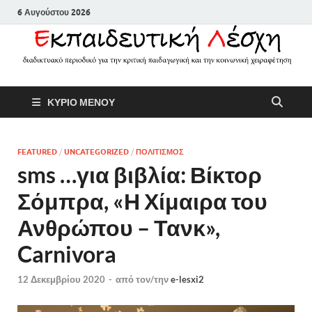
6 Αυγούστου 2026
Εκπαιδευτικ
Διαδικτυακό περιοδικό για την
ΚΥΡΙΟ ΜΕΝΟΥ
κριτική παιδαγωγική και την
Λέσχη
κοινωνική χειραφέτηση
FEATURED
/
UNCATEGORIZED
/
ΠΟΛΙΤΙΣΜΟΣ
sms …για βιβλία: Βίκτορ
Σόμπρα, «Η Χίμαιρα του
Ανθρώπου – Τανκ»,
Carnivora
12 Δεκεμβρίου 2020
-
από τον/την
e-lesxi2