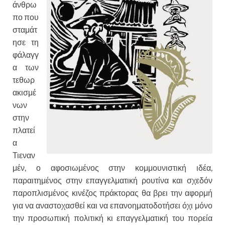
άνθρω
πο που
σταμάτ
ησε τη
φάλαγγ
α των
τεθωρ
ακισμέ
νων
στην
πλατεί
α
Τιεναν
μέν, ο αφοσιωμένος στην κομμουνιστική ιδέα,
παραιτημένος στην επαγγελματική ρουτίνα και σχεδόν
παροπλισμένος κινέζος πράκτορας θα βρει την αφορμή
για να αναστοχασθεί και να επανοηματοδοτήσει όχι μόνο
την προσωπική πολιτική κι επαγγελματική του πορεία