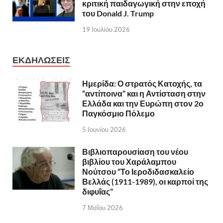
κριτική παιδαγωγική στην εποχή
του Donald J. Trump
19 Ιουλίου 2026
ΕΚΔΗΛΩΣΕΙΣ
Ημερίδα: Ο στρατός Κατοχής, τα
“αντίποινα” και η Αντίσταση στην
Ελλάδα και την Ευρώπη στον 2ο
Παγκόσμιο Πόλεμο
5 Ιουνίου 2026
Βιβλιοπαρουσίαση του νέου
βιβλίου του Χαράλαμπου
Νούτσου “Το Ιεροδιδασκαλείο
Βελλάς (1911-1989), οι καρποί της
διφυΐας”
7 Μαΐου 2026