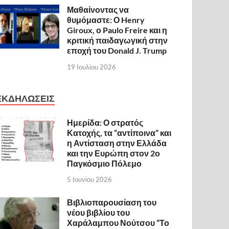
Μαθαίνοντας να
θυμόμαστε: Ο Henry
Giroux, ο Paulo Freire και η
κριτική παιδαγωγική στην
εποχή του Donald J. Trump
19 Ιουλίου 2026
ΕΚΔΗΛΩΣΕΙΣ
Ημερίδα: Ο στρατός
Κατοχής, τα “αντίποινα” και
η Αντίσταση στην Ελλάδα
και την Ευρώπη στον 2ο
Παγκόσμιο Πόλεμο
5 Ιουνίου 2026
Βιβλιοπαρουσίαση του
νέου βιβλίου του
Χαράλαμπου Νούτσου “Το