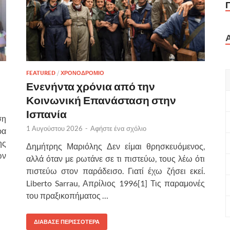
FEATURED
/
ΧΡΟΝΟΔΡΟΜΙΟ
Ενενήντα χρόνια από την
Κοινωνική Επανάσταση στην
Ισπανία
ση
1 Αυγούστου 2026
-
Αφήστε ένα σχόλιο
ρα
ης
Δημήτρης Μαριόλης Δεν είμαι θρησκευόμενος,
ων
αλλά όταν με ρωτάνε σε τι πιστεύω, τους λέω ότι
πιστεύω στον παράδεισο. Γιατί έχω ζήσει εκεί.
Liberto Sarrau, Απρίλιος 1996[1] Τις παραμονές
του πραξικοπήματος …
ΔΙΑΒΑΣΕ ΠΕΡΙΣΣΟΤΕΡΑ