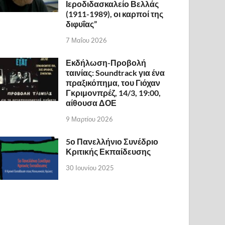
Ιεροδιδασκαλείο Βελλάς
(1911-1989), οι καρποί της
διφυΐας”
7 Μαΐου 2026
Εκδήλωση-Προβολή
ταινίας: Soundtrack για ένα
πραξικόπημα, του Γιόχαν
Γκριμονπρέζ, 14/3, 19:00,
αίθουσα ΔΟΕ
9 Μαρτίου 2026
5ο Πανελλήνιο Συνέδριο
Κριτικής Εκπαίδευσης
30 Ιουνίου 2025