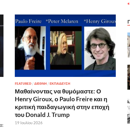
«
FEATURED
/
ΔΙΕΘΝΗ
/
ΕΚΠΑΙΔΕΥΣΗ
Μαθαίνοντας να θυμόμαστε: Ο
Henry Giroux, ο Paulo Freire και η
κριτική παιδαγωγική στην εποχή
του Donald J. Trump
19 Ιουλίου 2026
α: