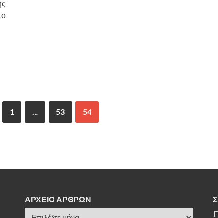
ης
το
1
…
53
54
ΑΡΧΕΙΟ ΑΡΘΡΩΝ
Σ