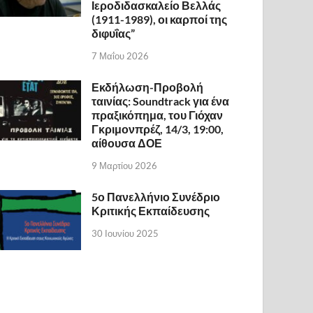
Ιεροδιδασκαλείο Βελλάς
(1911-1989), οι καρποί της
διφυΐας”
7 Μαΐου 2026
Εκδήλωση-Προβολή
ταινίας: Soundtrack για ένα
πραξικόπημα, του Γιόχαν
Γκριμονπρέζ, 14/3, 19:00,
αίθουσα ΔΟΕ
9 Μαρτίου 2026
5ο Πανελλήνιο Συνέδριο
Κριτικής Εκπαίδευσης
30 Ιουνίου 2025