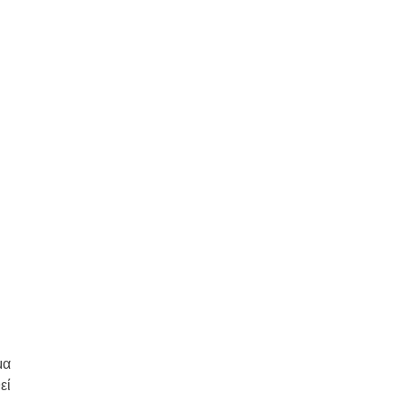
μα
εί