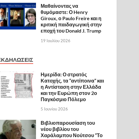
Μαθαίνοντας να
θυμόμαστε: Ο Henry
Giroux, ο Paulo Freire και η
κριτική παιδαγωγική στην
εποχή του Donald J. Trump
19 Ιουλίου 2026
ΕΚΔΗΛΩΣΕΙΣ
Ημερίδα: Ο στρατός
Κατοχής, τα “αντίποινα” και
η Αντίσταση στην Ελλάδα
και την Ευρώπη στον 2ο
Παγκόσμιο Πόλεμο
5 Ιουνίου 2026
Βιβλιοπαρουσίαση του
νέου βιβλίου του
Χαράλαμπου Νούτσου “Το