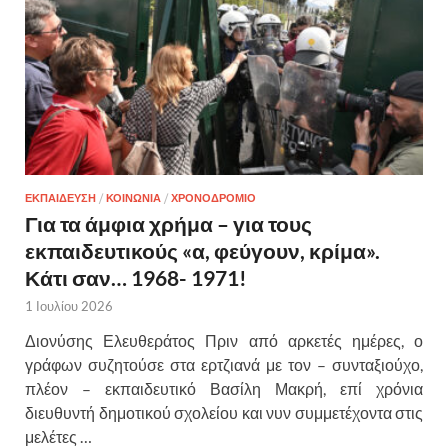
ΕΚΠΑΙΔΕΥΣΗ
/
ΚΟΙΝΩΝΙΑ
/
ΧΡΟΝΟΔΡΟΜΙΟ
Για τα άμφια χρήμα – για τους
εκπαιδευτικούς «α, φεύγουν, κρίμα».
Κάτι σαν… 1968- 1971!
1 Ιουλίου 2026
Διονύσης Ελευθεράτος Πριν από αρκετές ημέρες, ο
γράφων συζητούσε στα ερτζιανά με τον – συνταξιούχο,
πλέον – εκπαιδευτικό Βασίλη Μακρή, επί χρόνια
διευθυντή δημοτικού σχολείου και νυν συμμετέχοντα στις
μελέτες …