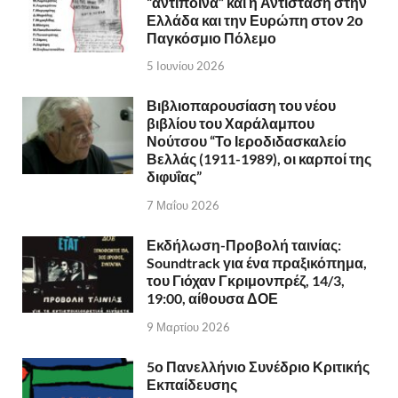
“αντίποινα” και η Αντίσταση στην
Ελλάδα και την Ευρώπη στον 2ο
Παγκόσμιο Πόλεμο
5 Ιουνίου 2026
Βιβλιοπαρουσίαση του νέου
βιβλίου του Χαράλαμπου
Νούτσου “Το Ιεροδιδασκαλείο
Βελλάς (1911-1989), οι καρποί της
διφυΐας”
7 Μαΐου 2026
Εκδήλωση-Προβολή ταινίας:
Soundtrack για ένα πραξικόπημα,
του Γιόχαν Γκριμονπρέζ, 14/3,
19:00, αίθουσα ΔΟΕ
9 Μαρτίου 2026
5ο Πανελλήνιο Συνέδριο Κριτικής
Εκπαίδευσης