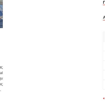
ας
al
ην
ος
…
«