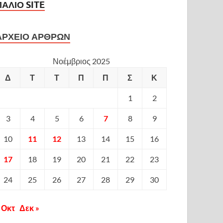
ΠΑΛΙΟ SITE
ΑΡΧΕΙΟ ΑΡΘΡΩΝ
Νοέμβριος 2025
Δ
Τ
Τ
Π
Π
Σ
Κ
1
2
3
4
5
6
7
8
9
10
11
12
13
14
15
16
17
18
19
20
21
22
23
24
25
26
27
28
29
30
 Οκτ
Δεκ »