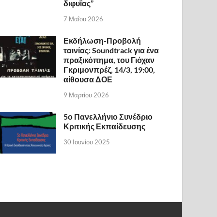
διφυΐας”
7 Μαΐου 2026
Εκδήλωση-Προβολή
ταινίας: Soundtrack για ένα
πραξικόπημα, του Γιόχαν
Γκριμονπρέζ, 14/3, 19:00,
αίθουσα ΔΟΕ
9 Μαρτίου 2026
5ο Πανελλήνιο Συνέδριο
Κριτικής Εκπαίδευσης
30 Ιουνίου 2025