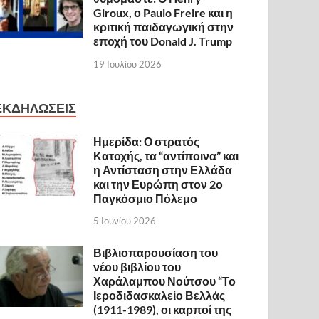
Giroux, ο Paulo Freire και η
κριτική παιδαγωγική στην
εποχή του Donald J. Trump
19 Ιουλίου 2026
ΕΚΔΗΛΩΣΕΙΣ
Ημερίδα: Ο στρατός
Κατοχής, τα “αντίποινα” και
η Αντίσταση στην Ελλάδα
και την Ευρώπη στον 2ο
Παγκόσμιο Πόλεμο
5 Ιουνίου 2026
Βιβλιοπαρουσίαση του
νέου βιβλίου του
Χαράλαμπου Νούτσου “Το
Ιεροδιδασκαλείο Βελλάς
(1911-1989), οι καρποί της