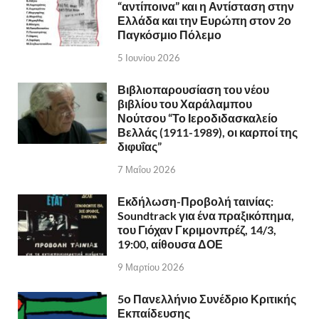
“αντίποινα” και η Αντίσταση στην
Ελλάδα και την Ευρώπη στον 2ο
Παγκόσμιο Πόλεμο
5 Ιουνίου 2026
Βιβλιοπαρουσίαση του νέου
βιβλίου του Χαράλαμπου
Νούτσου “Το Ιεροδιδασκαλείο
Βελλάς (1911-1989), οι καρποί της
διφυΐας”
7 Μαΐου 2026
Εκδήλωση-Προβολή ταινίας:
Soundtrack για ένα πραξικόπημα,
του Γιόχαν Γκριμονπρέζ, 14/3,
19:00, αίθουσα ΔΟΕ
9 Μαρτίου 2026
5ο Πανελλήνιο Συνέδριο Κριτικής
Εκπαίδευσης