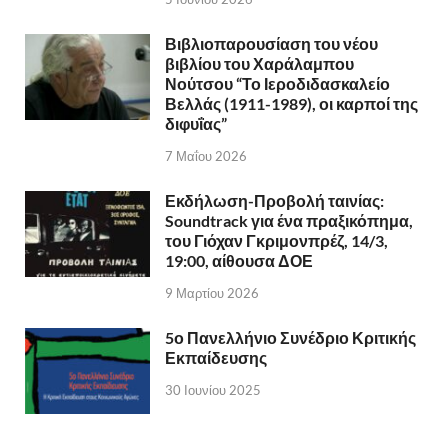
Βιβλιοπαρουσίαση του νέου
βιβλίου του Χαράλαμπου
Νούτσου “Το Ιεροδιδασκαλείο
Βελλάς (1911-1989), οι καρποί της
διφυΐας”
7 Μαΐου 2026
Εκδήλωση-Προβολή ταινίας:
Soundtrack για ένα πραξικόπημα,
του Γιόχαν Γκριμονπρέζ, 14/3,
19:00, αίθουσα ΔΟΕ
9 Μαρτίου 2026
5ο Πανελλήνιο Συνέδριο Κριτικής
Εκπαίδευσης
30 Ιουνίου 2025