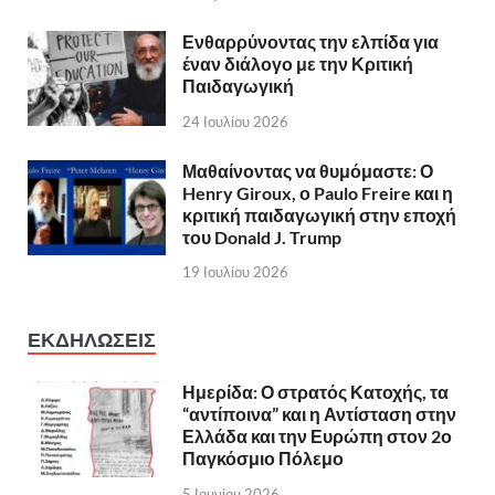
Ενθαρρύνοντας την ελπίδα για
έναν διάλογο με την Κριτική
Παιδαγωγική
24 Ιουλίου 2026
Μαθαίνοντας να θυμόμαστε: Ο
Henry Giroux, ο Paulo Freire και η
κριτική παιδαγωγική στην εποχή
του Donald J. Trump
19 Ιουλίου 2026
ΕΚΔΗΛΩΣΕΙΣ
Ημερίδα: Ο στρατός Κατοχής, τα
“αντίποινα” και η Αντίσταση στην
Ελλάδα και την Ευρώπη στον 2ο
Παγκόσμιο Πόλεμο
5 Ιουνίου 2026