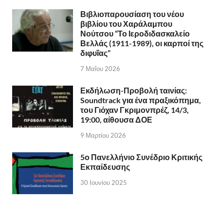
Βιβλιοπαρουσίαση του νέου
βιβλίου του Χαράλαμπου
Νούτσου “Το Ιεροδιδασκαλείο
Βελλάς (1911-1989), οι καρποί της
διφυΐας”
7 Μαΐου 2026
Εκδήλωση-Προβολή ταινίας:
Soundtrack για ένα πραξικόπημα,
του Γιόχαν Γκριμονπρέζ, 14/3,
19:00, αίθουσα ΔΟΕ
9 Μαρτίου 2026
5ο Πανελλήνιο Συνέδριο Κριτικής
Εκπαίδευσης
30 Ιουνίου 2025