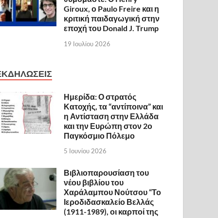
Giroux, ο Paulo Freire και η
κριτική παιδαγωγική στην
εποχή του Donald J. Trump
19 Ιουλίου 2026
ΕΚΔΗΛΩΣΕΙΣ
Ημερίδα: Ο στρατός
Κατοχής, τα “αντίποινα” και
η Αντίσταση στην Ελλάδα
και την Ευρώπη στον 2ο
Παγκόσμιο Πόλεμο
5 Ιουνίου 2026
Βιβλιοπαρουσίαση του
νέου βιβλίου του
Χαράλαμπου Νούτσου “Το
Ιεροδιδασκαλείο Βελλάς
(1911-1989), οι καρποί της