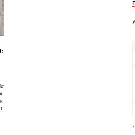
Ι:
ία
ου
ης
 η
«