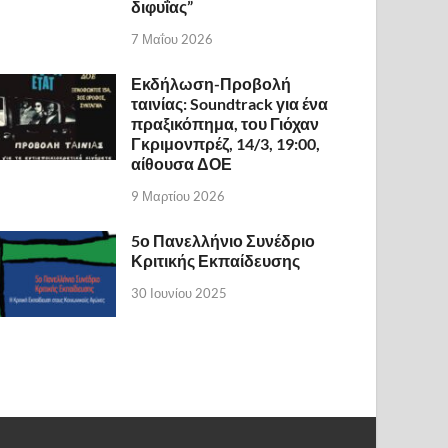
διφυΐας”
7 Μαΐου 2026
Εκδήλωση-Προβολή
ταινίας: Soundtrack για ένα
πραξικόπημα, του Γιόχαν
Γκριμονπρέζ, 14/3, 19:00,
αίθουσα ΔΟΕ
9 Μαρτίου 2026
5ο Πανελλήνιο Συνέδριο
Κριτικής Εκπαίδευσης
30 Ιουνίου 2025