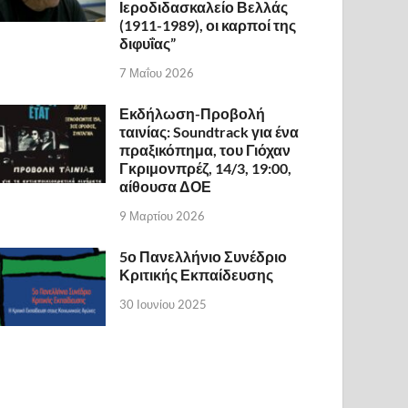
Ιεροδιδασκαλείο Βελλάς
(1911-1989), οι καρποί της
διφυΐας”
7 Μαΐου 2026
Εκδήλωση-Προβολή
ταινίας: Soundtrack για ένα
πραξικόπημα, του Γιόχαν
Γκριμονπρέζ, 14/3, 19:00,
αίθουσα ΔΟΕ
9 Μαρτίου 2026
5ο Πανελλήνιο Συνέδριο
Κριτικής Εκπαίδευσης
30 Ιουνίου 2025