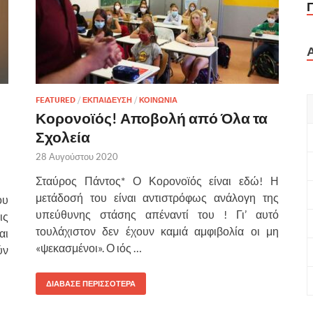
FEATURED
/
ΕΚΠΑΙΔΕΥΣΗ
/
ΚΟΙΝΩΝΙΑ
Κορονοϊός! Αποβολή από Όλα τα
Σχολεία
28 Αυγούστου 2020
Σταύρος Πάντος* Ο Κορονοϊός είναι εδώ! Η
μετάδοσή του είναι αντιστρόφως ανάλογη της
ου
υπεύθυνης στάσης απέναντί του ! Γι’ αυτό
ις
τουλάχιστον δεν έχουν καμιά αμφιβολία οι μη
αι
«ψεκασμένοι». Ο ιός …
ύν
ΔΙΑΒΑΣΕ ΠΕΡΙΣΣΟΤΕΡΑ