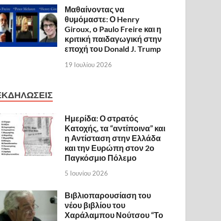
Μαθαίνοντας να
θυμόμαστε: Ο Henry
Giroux, ο Paulo Freire και η
κριτική παιδαγωγική στην
εποχή του Donald J. Trump
19 Ιουλίου 2026
ΕΚΔΗΛΩΣΕΙΣ
Ημερίδα: Ο στρατός
Κατοχής, τα “αντίποινα” και
η Αντίσταση στην Ελλάδα
και την Ευρώπη στον 2ο
Παγκόσμιο Πόλεμο
5 Ιουνίου 2026
Βιβλιοπαρουσίαση του
νέου βιβλίου του
Χαράλαμπου Νούτσου “Το