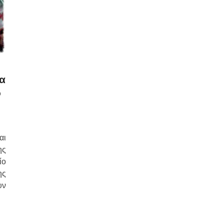
ία
ο
αι
ης
ίο
ης
υν