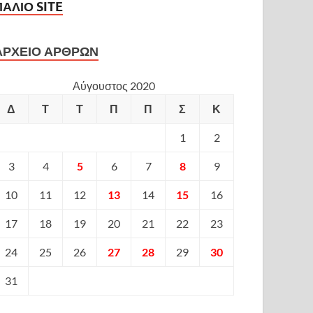
ΠΑΛΙΟ SITE
ΑΡΧΕΙΟ ΑΡΘΡΩΝ
Αύγουστος 2020
Δ
Τ
Τ
Π
Π
Σ
Κ
1
2
3
4
5
6
7
8
9
10
11
12
13
14
15
16
17
18
19
20
21
22
23
24
25
26
27
28
29
30
31