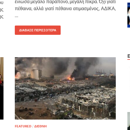
ένιωσα μεγάλο παράπονο, μεγάλη πίκρα. Όχι γιατί
ου
πέθαινα, αλλά γιατί πέθαινα ατιμασμένος, ΑΔΙΚΑ,
ης
…
ης
ΔΙΑΒΑΣΕ ΠΕΡΙΣΣΟΤΕΡΑ
FEATURED
/
ΔΙΕΘΝΗ