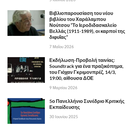
Βιβλιοπαρουσίαση του νέου
βιβλίου του Χαράλαμπου
Νούτσου “Το Ιεροδιδασκαλείο
Βελλάς (1911-1989), οι καρποί της
διφυΐας”
7 Μαΐου 2026
Εκδήλωση-Προβολή ταινίας:
Soundtrack για ένα πραξικόπημα,
του Γιόχαν Γκριμονπρέζ, 14/3,
19:00, αίθουσα ΔΟΕ
9 Μαρτίου 2026
5ο Πανελλήνιο Συνέδριο Κριτικής
Εκπαίδευσης
30 Ιουνίου 2025