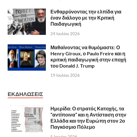
Ενθαρρύνοντας την ελπίδα για
έναν διάλογο με την Κριτική
Παιδαγωγική
24 Ιουλίου 2026
Μαθαίνοντας να θυμόμαστε: Ο
Henry Giroux, ο Paulo Freire και η
κριτική παιδαγωγική στην εποχή
του Donald J. Trump
19 Ιουλίου 2026
ΕΚΔΗΛΩΣΕΙΣ
Ημερίδα: Ο στρατός Κατοχής, τα
“αντίποινα” και η Αντίσταση στην
Ελλάδα και την Ευρώπη στον 2ο
Παγκόσμιο Πόλεμο
5 Ιουνίου 2026