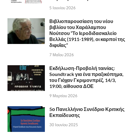
5 Ιουνίου 2026
Βιβλιοπαρουσίαση του νέου
βιβλίου του Χαράλαμπου
Νούτσου “Το Ιεροδιδασκαλείο
Βελλάς (1911-1989), οι καρποί της
διφυΐας”
7 Μαΐου 2026
Εκδήλωση-Προβολή ταινίας:
Soundtrack για ένα πραξικόπημα,
του Γιόχαν Γκριμονπρέζ, 14/3,
19:00, αίθουσα ΔΟΕ
9 Μαρτίου 2026
5ο Πανελλήνιο Συνέδριο Κριτικής
Εκπαίδευσης
30 Ιουνίου 2025