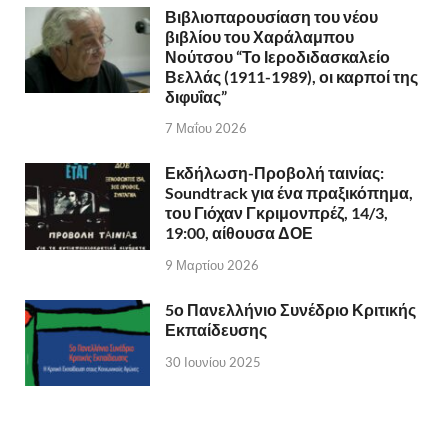
Βιβλιοπαρουσίαση του νέου
βιβλίου του Χαράλαμπου
Νούτσου “Το Ιεροδιδασκαλείο
Βελλάς (1911-1989), οι καρποί της
διφυΐας”
7 Μαΐου 2026
Εκδήλωση-Προβολή ταινίας:
Soundtrack για ένα πραξικόπημα,
του Γιόχαν Γκριμονπρέζ, 14/3,
19:00, αίθουσα ΔΟΕ
9 Μαρτίου 2026
5ο Πανελλήνιο Συνέδριο Κριτικής
Εκπαίδευσης
30 Ιουνίου 2025