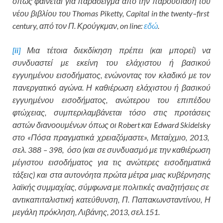
όπως φαίνεται για παράδειγμα από την παρουσίαση του
νέου βιβλίου του
Thomas
Piketty
,
Capital
in
the
twenty
–
first
century
, από τον Π. Κρούγκμαν,
on
line
:
εδώ
.
[ii]
Μια τέτοια διεκδίκηση πρέπει (και μπορεί) να
συνδυαστεί με εκείνη του ελάχιστου ή βασικού
εγγυημένου εισοδήματος, ενώνοντας τον κλαδικό με τον
πανεργατικό αγώνα. Η καθιέρωση ελάχιστου ή βασικού
εγγυημένου εισοδήματος, ανώτερου του επιπέδου
φτώχειας, συμπεριλαμβάνεται τόσο στις προτάσεις
αστών διανοουμένων όπως οι Robert και Edward Skidelsky
στο «Πόσα πραγματικά χρειαζόμαστε», Μεταίχμιο, 2013,
σελ. 388 – 398, όσο (και σε συνδυασμό με την καθιέρωση
μέγιστου εισοδήματος για τις ανώτερες εισοδηματικά
τάξεις) και στα αυτονόητα πρώτα μέτρα μιας κυβέρνησης
λαϊκής συμμαχίας, σύμφωνα με πολιτικές αναζητήσεις σε
αντικαπιταλιστική κατεύθυνση, Π. Παπακωνσταντίνου, Η
μεγάλη πρόκληση, Λιβάνης, 2013, σελ.151.