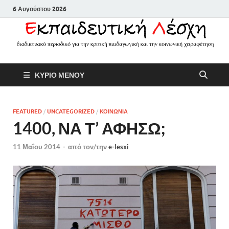
6 Αυγούστου 2026
Εκπαιδευτικ
Διαδικτυακό περιοδικό για την
ΚΥΡΙΟ ΜΕΝΟΥ
κριτική παιδαγωγική και την
Λέσχη
κοινωνική χειραφέτηση
FEATURED
/
UNCATEGORIZED
/
ΚΟΙΝΩΝΙΑ
1400, ΝΑ Τ’ ΑΦΗΣΩ;
11 Μαΐου 2014
-
από τον/την
e-lesxi