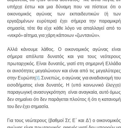
υπήρχε έστω και μια δύναμη που να πίστευε ότι ο
οικονομικός αγώνας των εκπαιδευτικών (ή των
εργαζομένων ευρύτερα) έχει σήμερα την παραμικρή
σημασία, τότε θα είχε κάθε λόγο να απαλλαγεί από το
«νεκρό» αίτημα, για χάρη κάποιων «ζωντανών».
Αλλά κάνουμε λάθος. Ο οικονομικός αγώνας είναι
σήμερα απόλυτα δυνατός και για τους νεότερους
πρωταρχικός. Είναι δυνατός, γιατί στη σημερινή Ελλάδα
οι ανισότητες μεγαλώνουν και είναι από τις μεγαλύτερες
στην Ευρώπη
[i]
. Συνεπώς, ο αγώνας για αναδιανομή του
εισοδήματος είναι δυνατός. Η (υπό κοινωνικό έλεγχο)
παραγωγική ανασυγκρότηση είναι αναγκαία, αυτό όμως
δεν σημαίνει ότι δεν παράγεται πλούτος ή ότι η κατανομή
του δεν έχει σημασία.
Για τους νεώτερους (βαθμοί Στ’, Ε΄ και Δ’) ο οικονομικός
αγώνας είναι πρωταρχικός, αφενός γιατί δεν μπορούν να