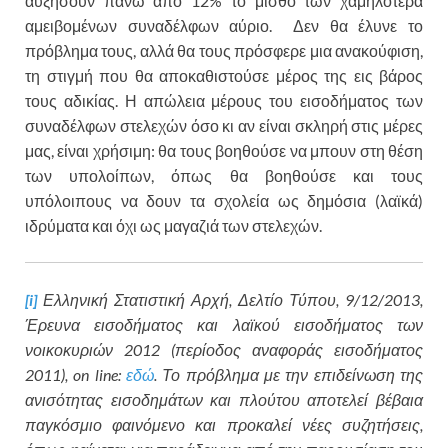
αυξήσουν πάνω από 12% το μισθό των χαμηλότερα
αμειβομένων συναδέλφων αύριο. Δεν θα έλυνε το
πρόβλημα τους, αλλά θα τους πρόσφερε μια ανακούφιση,
τη στιγμή που θα αποκαθιστούσε μέρος της εις βάρος
τους αδικίας. Η απώλεια μέρους του εισοδήματος των
συναδέλφων στελεχών όσο κι αν είναι σκληρή στις μέρες
μας, είναι χρήσιμη: θα τους βοηθούσε να μπουν στη θέση
των υπολοίπων, όπως θα βοηθούσε και τους
υπόλοιπους να δουν τα σχολεία ως δημόσια (λαϊκά)
ιδρύματα και όχι ως μαγαζιά των στελεχών.
[i]
Ελληνική Στατιστική Αρχή, Δελτίο Τύπου, 9/12/2013,
Έρευνα εισοδήματος και λαϊκού εισοδήματος των
νοικοκυριών 2012 (περίοδος αναφοράς εισοδήματος
2011),
on
line
:
εδώ
. Το πρόβλημα με την επιδείνωση της
ανισότητας εισοδημάτων και πλούτου αποτελεί βέβαια
παγκόσμιο φαινόμενο και προκαλεί νέες συζητήσεις,