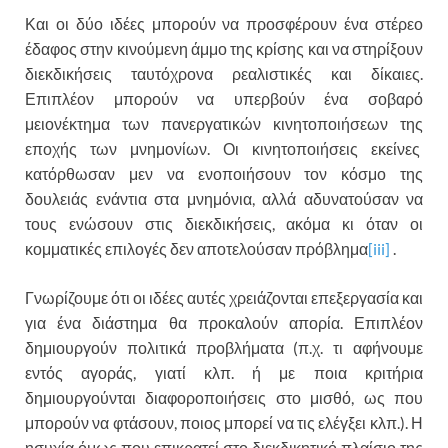
Και οι δύο ιδέες μπορούν να προσφέρουν ένα στέρεο
έδαφος στην κινούμενη άμμο της κρίσης και να στηρίξουν
διεκδικήσεις ταυτόχρονα ρεαλιστικές και δίκαιες.
Επιπλέον μπορούν να υπερβούν ένα σοβαρό
μειονέκτημα των πανεργατικών κινητοποιήσεων της
εποχής των μνημονίων. Οι κινητοποιήσεις εκείνες
κατόρθωσαν μεν να ενοποιήσουν τον κόσμο της
δουλειάς ενάντια στα μνημόνια, αλλά αδυνατούσαν να
τους ενώσουν στις διεκδικήσεις, ακόμα κι όταν οι
κομματικές επιλογές δεν αποτελούσαν πρόβλημα
[iii]
.
Γνωρίζουμε ότι οι ιδέες αυτές χρειάζονται επεξεργασία και
για ένα διάστημα θα προκαλούν απορία. Επιπλέον
δημιουργούν πολιτικά προβλήματα (π.χ. τι αφήνουμε
εντός αγοράς, γιατί κλπ. ή με ποια κριτήρια
δημιουργούνται διαφοροποιήσεις στο μισθό, ως που
μπορούν να φτάσουν, ποιος μπορεί να τις ελέγξει κλπ.). Η
ησυχία όμως που επικρατεί στο διεκδικητικό πλαίσιο της