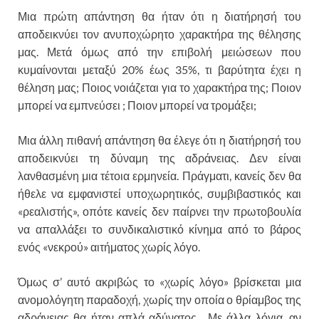
Μια πρώτη απάντηση θα ήταν ότι η διατήρησή του
αποδεικνύει τον ανυποχώρητο χαρακτήρα της θέλησης
μας. Μετά όμως από την επιβολή μειώσεων που
κυμαίνονται μεταξύ 20% έως 35%, τι βαρύτητα έχει η
θέληση μας; Ποιος νοιάζεται για το χαρακτήρα της; Ποιον
μπορεί να εμπνεύσει ; Ποιον μπορεί να τρομάξει;
Μια άλλη πιθανή απάντηση θα έλεγε ότι η διατήρησή του
αποδεικνύει τη δύναμη της αδράνειας. Δεν είναι
λανθασμένη μια τέτοια ερμηνεία. Πράγματι, κανείς δεν θα
ήθελε να εμφανιστεί υποχωρητικός, συμβιβαστικός και
«ρεαλιστής», οπότε κανείς δεν παίρνει την πρωτοβουλία
να απαλλάξει το συνδικαλιστικό κίνημα από το βάρος
ενός «νεκρού» αιτήματος χωρίς λόγο.
Όμως σ’ αυτό ακριβώς το «χωρίς λόγο» βρίσκεται μια
ανομολόγητη παραδοχή, χωρίς την οποία ο θρίαμβος της
αδράνειας θα ήταν απλά αδύνατος. Με άλλα λόγια, αν