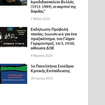
Ιεροδιδασκαλείο Βελλάς
(1911-1989), οι καρποί της
διφυΐας”
7 Μαΐου 2026
Εκδήλωση-Προβολή
ταινίας: Soundtrack για ένα
πραξικόπημα, του Γιόχαν
Γκριμονπρέζ, 14/3, 19:00,
αίθουσα ΔΟΕ
9 Μαρτίου 2026
5ο Πανελλήνιο Συνέδριο
Κριτικής Εκπαίδευσης
30 Ιουνίου 2025