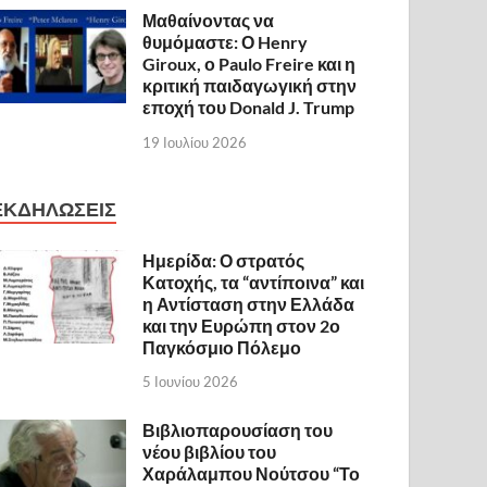
Μαθαίνοντας να
θυμόμαστε: Ο Henry
Giroux, ο Paulo Freire και η
κριτική παιδαγωγική στην
εποχή του Donald J. Trump
19 Ιουλίου 2026
ΕΚΔΗΛΩΣΕΙΣ
Ημερίδα: Ο στρατός
Κατοχής, τα “αντίποινα” και
η Αντίσταση στην Ελλάδα
και την Ευρώπη στον 2ο
Παγκόσμιο Πόλεμο
5 Ιουνίου 2026
Βιβλιοπαρουσίαση του
νέου βιβλίου του
Χαράλαμπου Νούτσου “Το