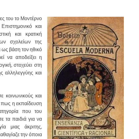
ς του το Μοντέρνο
Επιστημονικό και
στική και κρατική
ων σχολείων της
ι ως βάση τον ηθικό
εί να αποδείξει η
γική, στοχεύει στη
ης αλληλεγγύης και
οινωνικούς και
έα πως η εκπαίδευση
κατηγορία που του
ε τα παιδιά για να
γία μιας άκριτης,
αθαγίαζε την όποια