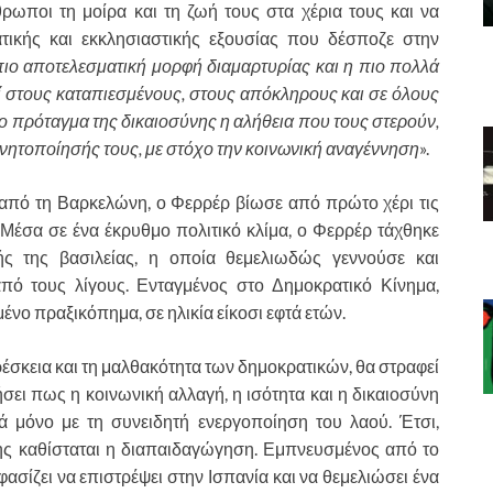
ωποι τη μοίρα και τη ζωή τους στα χέρια τους και να
ικής και εκκλησιαστικής εξουσίας που δέσποζε στην
πιο αποτελεσματική μορφή διαμαρτυρίας και η πιο πολλά
ί στους καταπιεσμένους, στους απόκληρους και σε όλους
ο πρόταγμα της δικαιοσύνης η αλήθεια που τους στερούν,
ινητοποίησής τους, με στόχο την κοινωνική αναγέννηση
».
 τη Βαρκελώνη, ο Φερρέρ βίωσε από πρώτο χέρι τις
. Μέσα σε ένα έκρυθμο πολιτικό κλίμα, ο Φερρέρ τάχθηκε
ς της βασιλείας, η οποία θεμελιωδώς γεννούσε και
ό τους λίγους. Ενταγμένος στο Δημοκρατικό Κίνημα,
νο πραξικόπημα, σε ηλικία είκοσι εφτά ετών.
κεια και τη μαλθακότητα των δημοκρατικών, θα στραφεί
σει πως η κοινωνική αλλαγή, η ισότητα και η δικαιοσύνη
 μόνο με τη συνειδητή ενεργοποίηση του λαού. Έτσι,
ης καθίσταται η διαπαιδαγώγηση. Εμπνευσμένος από το
σίζει να επιστρέψει στην Ισπανία και να θεμελιώσει ένα