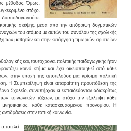
ους μέθοδος. Όμως,
υγκεκριμένο στόχο.
 διαπαιδαγωγούσε
κριτικής σκέψης, μέσα από την απόρριψη δογματικών
αναγκών του ατόμου με αυτών του συνόλου της σχολικής
ξη των μαθητών και στην κατάργηση τιμωριών, αριστείων
ογικής και, ταυτόχρονα, πολιτικής παιδαγωγικής ήταν
ντάζει κοινό κτήμα και έχει οικειοποιηθεί από κάθε
ών, στην εποχή της αποτελούσε μια κρίσιμη πολιτική
έτηση. Η Συμπερίληψη είναι απαραίτητη προϋπόθεση της
τέρνο Σχολείο, συνυπήρχαν κι εκπαιδεύονταν αδιακρίτως
 των κοινωνικών τάξεων, με στόχο την εξάλειψη κάθε
 μνησικακίας, κάθε κατασκευασμένου προνομίου. Η
ς αντιδράσεις στην τοπική κοινωνία.
αποτελεί