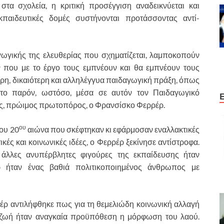
στα σχολεία, η κριτική προσέγγιση αναδεικνύεται και
εκπαιδευτικές δομές συστήνονται προτάσσοντας αντί-
κής της ελευθερίας που σχηματίζεται, λαμποκοπούν
που με το έργο τους εμπνέουν και θα εμπνέουν τους
ερη, δικαιότερη και αλληλέγγυα παιδαγωγική πράξη, όπως
ς το παρόν, ωστόσο, μέσα σε αυτόν τον Παιδαγωγικό
κός, πρώιμος πρωτοπόρος, ο Φρανσίσκο Φερρέρ.
ου
ου 20
αιώνα που σκέφτηκαν κι εφάρμοσαν εναλλακτικές
ές και κοινωνικές ιδέες, ο Φερρέρ ξεκίνησε αντίστροφα.
 άλλες ανυπέρβλητες φιγούρες της εκπαίδευσης ήταν
ρ ήταν ένας βαθιά πολιτικοποιημένος άνθρωπος με
αντιλήφθηκε πως για τη θεμελιώδη κοινωνική αλλαγή
η ζωή ήταν αναγκαία προϋπόθεση η μόρφωση του λαού.