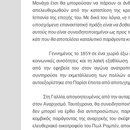
Μονάχα έτσι θα μπορούσαν να πάρουν οι άνθρ
απελευθερωθούν από την καταπίεση της κρατ
Ισπανία της εποχής του. Με δικά του λόγια, «
η 
υποσχόμενη επαναστατική πράξη είναι να δοθε
αυτούς που είναι συνειδητοποιημένοι ως προς τ
κάτι που θα αποτελέσει καταλυτικό παράγοντα κ
Γεννημένος το 1859 σε ένα χωριό έξω από
κοινωνικές ανισότητες και τη λαϊκή εξαθλίωση
από την εφηβεία του στον αγώνα ανατροπή
συντηρούσε την εκμετάλλευση των πολλών απ
αυτοεξορίστηκε στο Παρίσι έπειτα από αποτυχημέ
Στη Γαλλία, απογοητευμένος από την αυταρέσ
στον Αναρχισμό. Ταυτόχρονα, θα συνειδητοποιή
δεν μπορεί να έρθει δια αντιπροσώπων, παρά
κομβικός παράγοντας της αναρχικής του σκέψ
ελευθεριακό οικοτροφείο του Πωλ Ρομπέν, αποφα