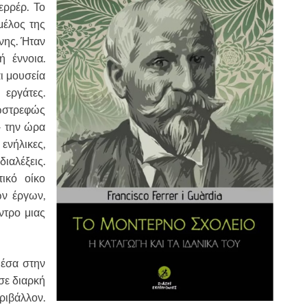
ερρέρ. Το
μέλος της
ώνης. Ήταν
ή έννοια.
ι μουσεία
 εργάτες.
ξωστρεφώς
 – την ώρα
ήλικες,
ιαλέξεις.
ικό οίκο
ών έργων,
ντρο μιας
σα στην
 σε διαρκή
ριβάλλον.