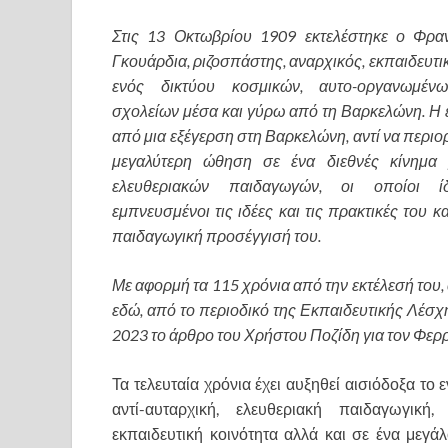
Στις 13 Οκτωβρίου 1909 εκτελέστηκε ο Φρα
Γκουάρδια, ριζοσπάστης, αναρχικός, εκπαιδευτι
ενός δικτύου κοσμικών, αυτο-οργανωμένω
σχολείων μέσα και γύρω από τη Βαρκελώνη. Η ε
από μια εξέγερση στη Βαρκελώνη, αντί να περιο
μεγαλύτερη ώθηση σε ένα διεθνές κίνημα 
ελευθεριακών παιδαγωγών, οι οποίοι ί
εμπνευσμένοι τις ιδέες και τις πρακτικές του 
παιδαγωγική προσέγγισή του.
Με αφορμή τα 115 χρόνια από την εκτέλεσή του
εδώ, από το περιοδικό της Εκπαιδευτικής Λέσχη
2023 το άρθρο του Χρήστου Ποζίδη για τον Φερρ
Τα τελευταία χρόνια έχει αυξηθεί αισιόδοξα το 
αντί-αυταρχική, ελευθεριακή παιδαγωγική
εκπαιδευτική κοινότητα αλλά και σε ένα μεγάλ