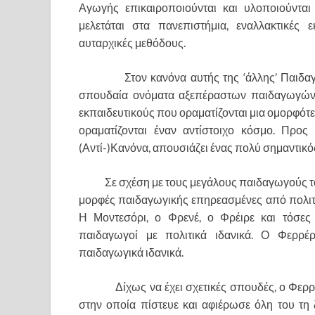
Αγωγής επικαιροποιούνται και υλοποιούνται 
μελετάται στα πανεπιστήμια, εναλλακτικές 
αυταρχικές μεθόδους.
Στον κανόνα αυτής της ‘άλλης’ Παιδαγωγι
σπουδαία ονόματα αξεπέραστων παιδαγωγών 
εκπαιδευτικούς που οραματίζονται μια ομορφότ
οραματίζονται έναν αντίστοιχο κόσμο. Προ
(Αντί-)Κανόνα, απουσιάζει ένας πολύ σημαντι
Σε σχέση με τους μεγάλους παιδαγωγούς τ
μορφές παιδαγωγικής επηρεασμένες από πολιτικ
Η Μοντεσόρι, ο Φρενέ, ο Φρέιρε και τόσες
παιδαγωγοί με πολιτικά ιδανικά. Ο Φερρέ
παιδαγωγικά ιδανικά.
Δίχως να έχει σχετικές σπουδές, ο Φερρέρ 
στην οποία πίστευε και αφιέρωσε όλη του τ