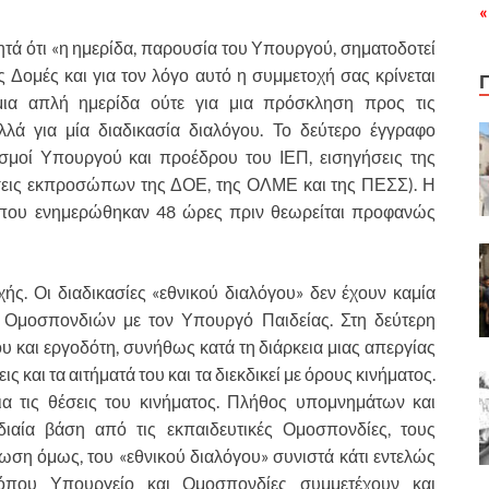
«
τά ότι «η ημερίδα, παρουσία του Υπουργού, σηματοδοτεί
ς Δομές και για τον λόγο αυτό η συμμετοχή σας κρίνεται
 μια απλή ημερίδα ούτε για μια πρόσκληση προς τις
λά για μία διαδικασία διαλόγου. Το δεύτερο έγγραφο
ισμοί Υπουργού και προέδρου του ΙΕΠ, εισηγήσεις της
ήσεις εκπροσώπων της ΔΟΕ, της ΟΛΜΕ και της ΠΕΣΣ). Η
που ενημερώθηκαν 48 ώρες πριν θεωρείται προφανώς
ής. Οι διαδικασίες «εθνικού διαλόγου» δεν έχουν καμία
ν Ομοσπονδιών με τον Υπουργό Παιδείας. Στη δεύτερη
υ και εργοδότη, συνήθως κατά τη διάρκεια μιας απεργίας
ις και τα αιτήματά του και τα διεκδικεί με όρους κινήματος.
για τις θέσεις του κινήματος. Πλήθος υπομνημάτων και
ιαία βάση από τις εκπαιδευτικές Ομοσπονδίες, τους
ωση όμως, του «εθνικού διαλόγου» συνιστά κάτι εντελώς
α όπου Υπουργείο και Ομοσπονδίες συμμετέχουν και