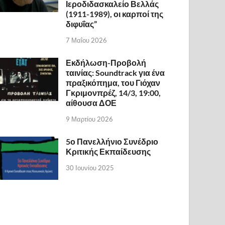
Ιεροδιδασκαλείο Βελλάς
(1911-1989), οι καρποί της
διφυΐας”
7 Μαΐου 2026
Εκδήλωση-Προβολή
ταινίας: Soundtrack για ένα
πραξικόπημα, του Γιόχαν
Γκριμονπρέζ, 14/3, 19:00,
αίθουσα ΔΟΕ
9 Μαρτίου 2026
5ο Πανελλήνιο Συνέδριο
Κριτικής Εκπαίδευσης
30 Ιουνίου 2025