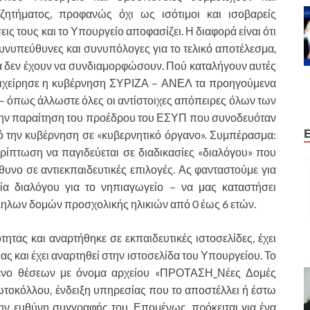
 ζητήματος, προφανώς όχι ως ισότιμοι και ισοβαρείς
ις τους και το Υπουργείο αποφασίζει. Η διαφορά είναι ότι
συνυπεύθυνες και συνυπόλογες για το τελικό αποτέλεσμα,
τα δεν έχουν να συνδιαμορφώσουν. Πού καταλήγουν αυτές
 επιχείρησε η κυβέρνηση ΣΥΡΙΖΑ – ΑΝΕΛ τα προηγούμενα
– όπως άλλωστε όλες οι αντίστοιχες απόπειρες όλων των
ην παραίτηση του προέδρου του ΕΣΥΠ που συνοδευόταν
ό την κυβέρνηση σε «κυβερνητικό όργανο». Συμπέρασμα:
ερίπτωση να παγιδεύεται σε διαδικασίες «διαλόγου» που
υνο σε αντιεκπαιδευτικές επιλογές. Ας φανταστούμε για
σία διαλόγου για το νηπιαγωγείο – να μας καταστήσει
ληλων δομών προσχολικής ηλικιών από 0 έως 6 ετών.
τητας και αναρτήθηκε σε εκπαιδευτικές ιστοσελίδες, έχει
ς και έχει αναρτηθεί στην ιστοσελίδα του Υπουργείου. Το
είμενο θέσεων με όνομα αρχείου «ΠΡΟΤΑΣΗ_Νέες Δομές
ωτοκόλλου, ένδειξη υπηρεσίας που το αποστέλλει ή έστω
 ευθύνη συγγραφής του. Επομένως, πρόκειται για ένα