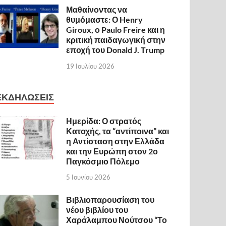
Μαθαίνοντας να
θυμόμαστε: Ο Henry
Giroux, ο Paulo Freire και η
κριτική παιδαγωγική στην
εποχή του Donald J. Trump
19 Ιουλίου 2026
ΕΚΔΗΛΩΣΕΙΣ
Ημερίδα: Ο στρατός
Κατοχής, τα “αντίποινα” και
η Αντίσταση στην Ελλάδα
και την Ευρώπη στον 2ο
Παγκόσμιο Πόλεμο
5 Ιουνίου 2026
Βιβλιοπαρουσίαση του
νέου βιβλίου του
Χαράλαμπου Νούτσου “Το