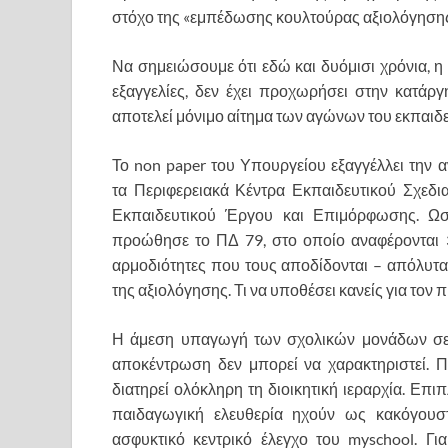
στόχο της «εμπέδωσης κουλτούρας αξιολόγησης» 
Να σημειώσουμε ότι εδώ και δυόμισι χρόνια, 
εξαγγελίες, δεν έχει προχωρήσει στην κατάρ
αποτελεί μόνιμο αίτημα των αγώνων του εκπαιδε
​Το non paper του Υπουργείου εξαγγέλλει την
τα Περιφερειακά Κέντρα Εκπαιδευτικού Σχεδια
Εκπαιδευτικού Έργου και Επιμόρφωσης. Ωστ
προώθησε το ΠΔ 79, στο οποίο αναφέρονται 3
αρμοδιότητες που τους αποδίδονται – απόλυτ
της αξιολόγησης. Τι να υποθέσει κανείς για το
​Η άμεση υπαγωγή των σχολικών μονάδων σε 
αποκέντρωση δεν μπορεί να χαρακτηριστεί. Π
διατηρεί ολόκληρη τη διοικητική ιεραρχία. Επι
παιδαγωγική ελευθερία ηχούν ως κακόγουστ
ασφυκτικό κεντρικό έλεγχο του myschool. Γ