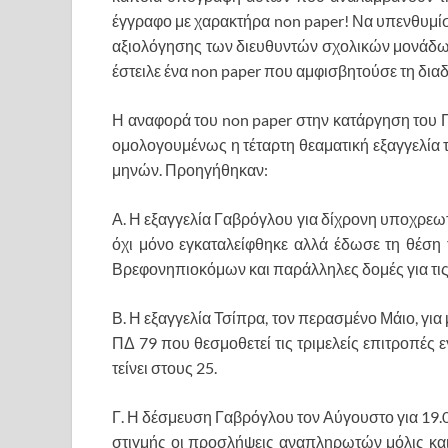
έγγραφο με χαρακτήρα non paper! Να υπενθυμίσ
αξιολόγησης των διευθυντών σχολικών μονάδων 
έστειλε ένα non paper που αμφισβητούσε τη δι
​Η αναφορά του non paper στην κατάργηση του Π
ομολογουμένως η τέταρτη θεαματική εξαγγελία τ
μηνών. Προηγήθηκαν:
Α. Η εξαγγελία Γαβρόγλου για δίχρονη υποχρεω
όχι μόνο εγκαταλείφθηκε αλλά έδωσε τη θέση
Βρεφονηπιοκόμων και παράλληλες δομές για τις 
​Β. Η εξαγγελία Τσίπρα, τον περασμένο Μάιο, γ
ΠΔ 79 που θεσμοθετεί τις τριμελείς επιτροπές
τείνει στους 25.
​Γ. Η δέσμευση Γαβρόγλου τον Αύγουστο για 1
στιγμής οι προσλήψεις αναπληρωτών μόλις και 