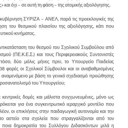
και όχι – σε αυτή τη φάση – της ατομικής αξιολόγησης.
η κυβέρνηση ΣΥΡΙΖΑ – ΑΝΕΛ, παρά τις προεκλογικές της
γηση του θεσμικού πλαισίου της αξιολόγησης, κάτι που
υτικού κινήματος.
 αντικατάσταση του θεσμού του Σχολικού Συμβούλου από
σμού (ΠΕ.Κ.Ε.Σ.) και τους Περιφερειακούς Συντονιστές
όσο, δύο μόλις μήνες πριν, το Υπουργείο Παιδείας
8 φορές οι Σχολικοί Σύμβουλοι και οι αναβαθμισμένες
α αναμενόμενο με βάση το γενικό σχεδιασμό προώθησης
ν προσανατολισμό του Υπουργείου;
κεντρικές δομές και μάλιστα συγχωνευμένες, μόνο ως
ρόκειται για ένα συγκεντρωτικό ιεραρχικό μοντέλο που
πλέον, οι επικλήσεις στην παιδαγωγική αυτονομία και την
ο αστείο στα σχολεία που στραγγαλίζονται από τον
ια ποια δημοκρατία του Συλλόγου Διδασκόντων μιλά η