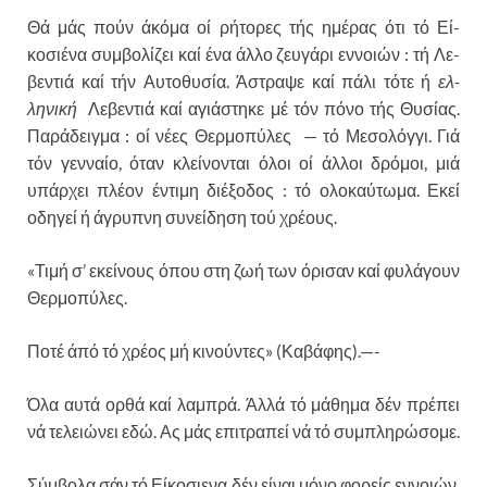
Θά μάς πούν άκόμα οί ρήτορες τής ημέρας ότι τό Εί­
κοσιένα συμβολίζει καί ένα άλλο ζευγάρι εννοιών : τή Λε­
βεντιά καί τήν Αυτοθυσία. Άστραψε καί πάλι τότε ή
ελ­
ληνική
Λεβεντιά καί αγιάστηκε μέ τόν πόνο τής Θυσίας.
Παράδειγμα : οί νέες Θερμοπύλες — τό Μεσολόγγι. Γιά
τόν γενναίο, όταν κλείνονται όλοι οί άλλοι δρόμοι, μιά
υπάρχει πλέον έντιμη διέξοδος : τό ολοκαύτωμα. Εκεί
οδη­γεί ή άγρυπνη συνείδηση τού χρέους.
«Τιμή σ’ εκείνους όπου στη ζωή των όρισαν καί φυλάγουν
Θερμοπύλες.
Ποτέ άπό τό χρέος μή κινούντες» (Καβάφης).—-
Όλα αυτά ορθά καί λαμπρά. Άλλά τό μάθημα δέν πρέπει
νά τελειώνει εδώ. Ας μάς επιτραπεί νά τό συμ­πληρώσομε.
Σύμβολα σάν τό Είκοσιενα δέν είναι μόνο φορείς εν­νοιών,