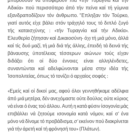
Αδικία» πού περισσότερο άπό τήν πείνα καί τή γύμνια
εξανδραποδίζουν τόν άνθρωπο. “Επληξαν τόν Τούρκο,
γιατί αυτός είχε βάλει στόν τράχηλό τους τό διπλό ζυγό
τής καταισχύνης : «τήν Τυραγνία καί τήν Αδι­κία».
Ελευθερία ζήτησαν καί Δικαιοσύνη· όχι τή μιά μόνο, άλλά
καί τίς δυό μαζί, τή μιά διά τής άλ­λης, έπειδή τά δεινά τής
βάναυσης ύποτέλειας τέσσερων αιώνων τούς είχαν
διδάξει ότι οί δύο έννοιες είναι αλληλένδετες,
συναντώνται καί αδελφώνονται μέσα στην ιδέα τής
Ίσοπολιτείας, όπως τό τονίζει ό αρχαίος σοφός :
«Εμείς καί οί δικοί μας, αφού όλοι γεννηθήκαμε αδέλ­φια
άπό μιά μητέρα, δέν ανεχόμαστε ούτε δούλος ούτε κύρι­ος
νά είναι ό ένας τού άλλου. Αυτή η κατά φύσιν ίσογονία μάς
επιβάλλει νά ζητούμε ισονομία κατά νόμον, καί σ’ ένα
μόνο νά δίνομε τό προβάδισμα,
σ’
εκείνον πού διακρίνεται
γιά τήν άρετή καί τή φρόνησή του» (Πλάτων).