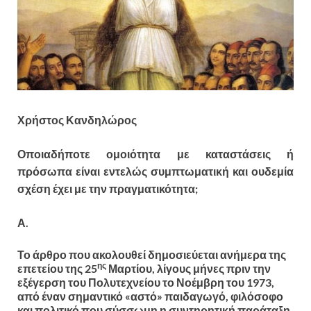
Χρήστος Κανδηλώρος
Οποιαδήποτε ομοιότητα με καταστάσεις ή
πρόσωπα είναι εντελώς συμπτωματική και ουδεμία
σχέση έχει με την πραγματικότητα;
Α
.
Το άρθρο που ακολουθεί δημοσιεύεται ανήμερα της
ης
επετείου της 25
Μαρτίου, λίγους μήνες πριν την
εξέγερση του Πολυτεχνείου το Νοέμβρη του 1973,
από έναν σημαντικό «αστό» παιδαγωγό, φιλόσοφο
και πολιτικό που σύσσωμη η συντηρητική παράταξη,