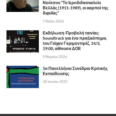
Νούτσου “Το Ιεροδιδασκαλείο
Βελλάς (1911-1989), οι καρποί της
διφυΐας”
7 Μαΐου 2026
Εκδήλωση-Προβολή ταινίας:
Soundtrack για ένα πραξικόπημα,
του Γιόχαν Γκριμονπρέζ, 14/3,
19:00, αίθουσα ΔΟΕ
9 Μαρτίου 2026
5ο Πανελλήνιο Συνέδριο Κριτικής
Εκπαίδευσης
30 Ιουνίου 2025