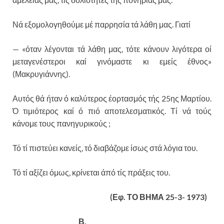
Νά εξομολογηθούμε μέ παρρησία τά λάθη μας. Γιατί
— «όταν λέγονται τά λάθη μας, τότε κάνουν λιγότερα οί
μεταγενέστεροι καί γινόμαστε κι εμείς έθνος»
(Μακρυγιάννης).
Αυτός θά ήταν ό καλύτερος έορτασμός τής 25ης Μαρ­τίου.
Ό τιμιότερος καί ό πιό αποτελεσματικός. Τί νά τούς
κάνομε τους πανηγυρικούς ;
Τό τί πιστεύει κανείς, τό διαβάζομε ίσως στά λό­για του.
Τό τί αξίζει όμως, κρίνεται άπό τίς πράξεις του.
(Εφ. ΤΟ ΒΗΜΑ 25-3- 1973)
Β.