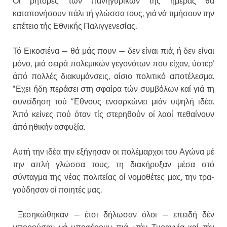
Οι ρήτορες των πανηγυρικών τής ημέρας θά
καταπονήσουν πάλι τή γλώσσα τους, γιά νά τιμήσουν την
επέτειο τής Εθνικής Παλιγγενεσίας.
Τό Εικοσιένα — θά μάς πουν — δεν είναι πιά, ή δεν είναι
μόνο, μιά σειρά πολεμικών γεγονότων που είχαν, ύστερ’
άπό πολλές διακυμάνσεις, αίσιο πολιτικό αποτέλεσμα.
“Εχει ήδη περάσει στη σφαίρα τών συμβόλων καί γιά τη
συνείδηση τού “Εθνους ενσαρκώνει μιάν υψηλή ιδέα.
Άπό κείνες πού όταν τίς στερηθούν οί λαοί πεθαίνουν
άπό ηθικήν ασφυξία.
Αυτή την ιδέα την εξήγησαν οι πολέμαρχοι του Αγώ­να μέ
την απλή γλώσσα τους, τη διακήρυξαν μέσα στό
σύνταγμα της νέας πολιτείας οί νομοθέτες μας, την τρα­
γούδησαν οί ποιητές μας.
Ξεσηκώθηκαν — έτσι δήλωσαν όλοι — επειδή δέν
μπορούσαν νά υποφέρουν πιά «τήν Τυραγνία καί τήν