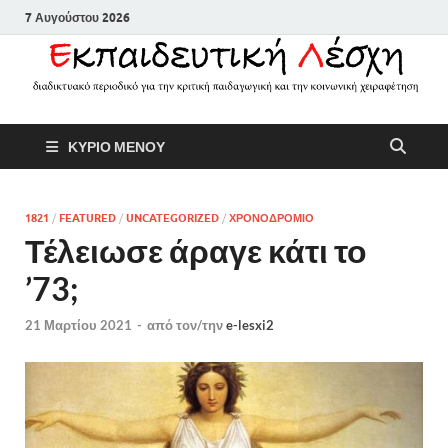
7 Αυγούστου 2026
Εκπαιδευτικ
Διαδικτυακό περιοδικό για την
ΚΥΡΙΟ ΜΕΝΟΥ
κριτική παιδαγωγική και την
Λέσχη
κοινωνική χειραφέτηση
1821
/
FEATURED
/
UNCATEGORIZED
/
ΧΡΟΝΟΔΡΟΜΙΟ
Τέλειωσε άραγε κάτι το
’73;
21 Μαρτίου 2021
-
από τον/την
e-lesxi2