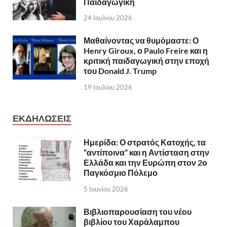
Παιδαγωγική
24 Ιουλίου 2026
Μαθαίνοντας να θυμόμαστε: Ο
Henry Giroux, ο Paulo Freire και η
κριτική παιδαγωγική στην εποχή
του Donald J. Trump
19 Ιουλίου 2026
ΕΚΔΗΛΩΣΕΙΣ
Ημερίδα: Ο στρατός Κατοχής, τα
“αντίποινα” και η Αντίσταση στην
Ελλάδα και την Ευρώπη στον 2ο
Παγκόσμιο Πόλεμο
5 Ιουνίου 2026
Βιβλιοπαρουσίαση του νέου
βιβλίου του Χαράλαμπου