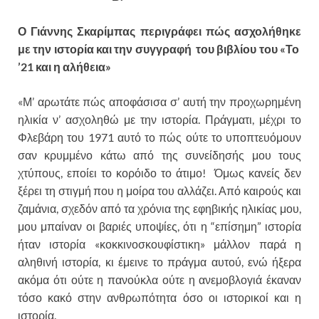
Ο Γιάννης Σκαρίμπας περιγράφει πώς ασχολήθηκε
με την ιστορία και την συγγραφή του βιβλίου του «Το
’21 και η αλήθεια»
«Μ’ αρωτάτε πώς αποφάσισα σ’ αυτή την προχωρημένη
ηλικία ν’ ασχοληθώ με την ιστορία. Πράγματι, μέχρι το
Φλεβάρη του 1971 αυτό το πώς ούτε το υποπτευόμουν
σαν κρυμμένο κάτω από της συνείδησής μου τους
χτύπους, εποίει το κορόιδο το άτιμο! Όμως κανείς δεν
ξέρει τη στιγμή που η μοίρα του αλλάζει. Από καιρούς και
ζαμάνια, σχεδόν από τα χρόνια της εφηβικής ηλικίας μου,
μου μπαίναν οι βαριές υποψίες, ότι η “επίσημη” ιστορία
ήταν ιστορία «κοκκινοσκουφίστικη» μάλλον παρά η
αληθινή ιστορία, κι έμεινε το πράγμα αυτού, ενώ ήξερα
ακόμα ότι ούτε η πανούκλα ούτε η ανεμοβλογιά έκαναν
τόσο κακό στην ανθρωπότητα όσο οι ιστορικοί και η
ιστορία.