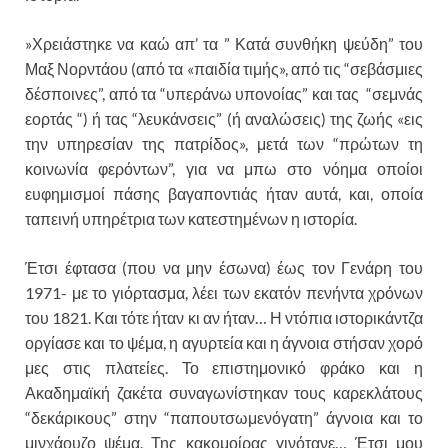
»Χρειάστηκε να καώ απ’ τα ” Κατά συνθήκη ψεύδη” του
Μαξ Νορντάου (από τα «παιδία τιμής», από τις “σεβάσμιες
δέσποινες”, από τα “υπεράνω υπονοίας” και τας “σεμνάς
εορτάς “) ή τας “λευκάνσεις” (ή αναλώσεις) της ζωής «εις
την υπηρεσίαν της πατρίδος», μετά των “πρώτων τη
κοινωνία φερόντων”, για να μπω στο νόημα οποίοι
ευφημισμοί πάσης βαγαποντιάς ήταν αυτά, και, οποία
ταπεινή υπηρέτρια των κατεστημένων η ιστορία.
Έτσι έφτασα (που να μην έσωνα) έως τον Γενάρη του
1971- με το γιόρτασμα, λέει των εκατόν πενήντα χρόνων
του 1821. Και τότε ήταν κι αν ήταν… Η ντόπια ιστορικάντζα
οργίασε και το ψέμα, η αγυρτεία και η άγνοια στήσαν χορό
μες στις πλατείες. Το επιστημονικό φράκο και η
Ακαδημαϊκή ζακέτα συναγωνίστηκαν τους καρεκλάτους
“δεκάρικους” στην “παπουτσωμενόγατη” άγνοια και το
μινχάουζο ψέμα. Της κακομοίρας γινότανε… Έτσι μου