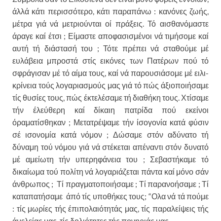
άλλά κάτι περισσότερο, κάτι παραπάνω : κανόνες ζωής,
μέτρα γιά νά μετριούνται οί πράξεις. Τό αισθανό­μαστε
άραγε καί έτσι ; Είμαστε αποφασισμένοι νά τιμή­σομε καί
αυτή τή διάστασή του ; Τότε πρέπει νά σταθού­με μέ
ευλάβεια μπροστά στίς εικόνες των Πατέρων πού τό
σφράγισαν μέ τό αίμα τους, καί νά παρουσιάσομε μέ ειλι­
κρίνεια τούς λογαριασμούς μας γιά τό πώς άξιοποιήσαμε
τίς θυσίες τους, πώς έκτελέσαμε τή διαθήκη τους. Χτί­σαμε
τήν έλεύθερη καί δίκαιη πατρίδα πού εκείνοι
όραματίσθηκαν ; Μετατρέψαμε τήν ίσογονία κατά φύσιν
σέ ισονομία κατά νόμον ; Δώσαμε στόν αδύνατο τή
δύναμη τού νόμου γιά νά στέκεται απέναντι στόν δυνατό
μέ α­μείωτη τήν υπερηφάνεια του ; Σεβαστήκαμε τό
δικαίωμα τού πολίτη νά λογαριάζεται πάντα καί μόνο σάν
άνθρω­πος ; Τί πραγματοποιήσαμε ; Τί παρανοήσαμε ; Τί
κα­ταπατήσαμε άπό τίς υποθήκες τους; “Ολα νά τά πούμε
: τίς μωρίες τής έπιπολαιότητάς μας, τίς παραλείψεις τής
άμελείας μας, τίς δολιότητες τής πονηριάς μας.