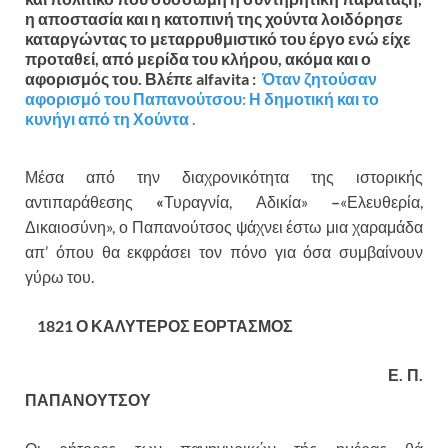
η αποστασία και η κατοπινή της χούντα λοιδόρησε
καταργώντας το μεταρρυθμιστικό του έργο ενώ είχε
προταθεί, από μερίδα του κλήρου, ακόμα και ο
αφορισμός του. Βλέπε alfavita :
Όταν ζητούσαν
αφορισμό του Παπανούτσου: Η δημοτική και το
κυνήγι από τη Χούντα .
Μέσα από την διαχρονικότητα της ιστορικής
αντιπαράθεσης
«
Τυραγνία, Αδι­κία»
–
«Ελευθερία,
Δικαιοσύνη», ο Παπανούτσος ψάχνει έστω μια χαραμάδα
απ’ όπου θα εκφράσει τον πόνο για όσα συμβαίνουν
γύρω του.
1821 Ο ΚΑΛΥΤΕΡΟΣ ΕΟΡΤΑΣΜΟΣ
Ε. Π.
ΠΑΠΑΝΟΥΤΣΟΥ