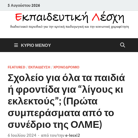
5 Αυγούστου 2026
Εκπαιδευτικ
Διαδικτυακό περιοδικό για την
ΚΥΡΙΟ ΜΕΝΟΥ
κριτική παιδαγωγική και την
Λέσχη
κοινωνική χειραφέτηση
FEATURED
/
ΕΚΠΑΙΔΕΥΣΗ
/
ΧΡΟΝΟΔΡΟΜΙΟ
Σχολείο για όλα τα παιδιά
ή φροντίδα για “λίγους κι
εκλεκτούς”; (Πρώτα
συμπεράσματα από το
συνέδριο της ΟΛΜΕ)
6 Ιουλίου 2024
-
από τον/την
e-lesxi2