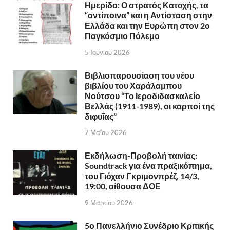
Ημερίδα: Ο στρατός Κατοχής, τα
“αντίποινα” και η Αντίσταση στην
Ελλάδα και την Ευρώπη στον 2ο
Παγκόσμιο Πόλεμο
5 Ιουνίου 2026
Βιβλιοπαρουσίαση του νέου
βιβλίου του Χαράλαμπου
Νούτσου “Το Ιεροδιδασκαλείο
Βελλάς (1911-1989), οι καρποί της
διφυΐας”
7 Μαΐου 2026
Εκδήλωση-Προβολή ταινίας:
Soundtrack για ένα πραξικόπημα,
του Γιόχαν Γκριμονπρέζ, 14/3,
19:00, αίθουσα ΔΟΕ
9 Μαρτίου 2026
5ο Πανελλήνιο Συνέδριο Κριτικής