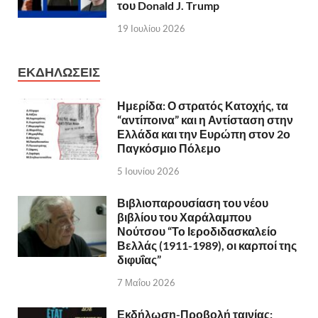
του Donald J. Trump
19 Ιουλίου 2026
ΕΚΔΗΛΩΣΕΙΣ
Ημερίδα: Ο στρατός Κατοχής, τα
“αντίποινα” και η Αντίσταση στην
Ελλάδα και την Ευρώπη στον 2ο
Παγκόσμιο Πόλεμο
5 Ιουνίου 2026
Βιβλιοπαρουσίαση του νέου
βιβλίου του Χαράλαμπου
Νούτσου “Το Ιεροδιδασκαλείο
Βελλάς (1911-1989), οι καρποί της
διφυΐας”
7 Μαΐου 2026
Εκδήλωση-Προβολή ταινίας: