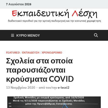
7 Αυγούστου 2026
Εκπαιδευτικ
Διαδικτυακό περιοδικό για την
ΚΥΡΙΟ ΜΕΝΟΥ
κριτική παιδαγωγική και την
Λέσχη
κοινωνική χειραφέτηση
FEATURED
/
ΕΚΠΑΙΔΕΥΣΗ
/
ΧΡΟΝΟΔΡΟΜΙΟ
Σχολεία στα οποία
παρουσιάζονται
κρούσματα COVID
13 Νοεμβρίου 2020
-
από τον/την
e-lesxi2