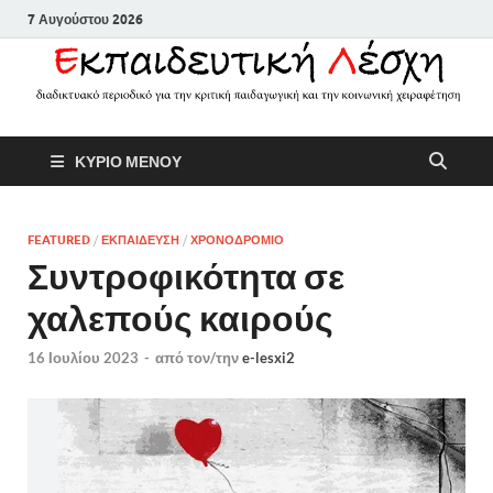
7 Αυγούστου 2026
Εκπαιδευτικ
Διαδικτυακό περιοδικό για την
ΚΥΡΙΟ ΜΕΝΟΥ
κριτική παιδαγωγική και την
Λέσχη
κοινωνική χειραφέτηση
FEATURED
/
ΕΚΠΑΙΔΕΥΣΗ
/
ΧΡΟΝΟΔΡΟΜΙΟ
Συντροφικότητα σε
χαλεπούς καιρούς
16 Ιουλίου 2023
-
από τον/την
e-lesxi2