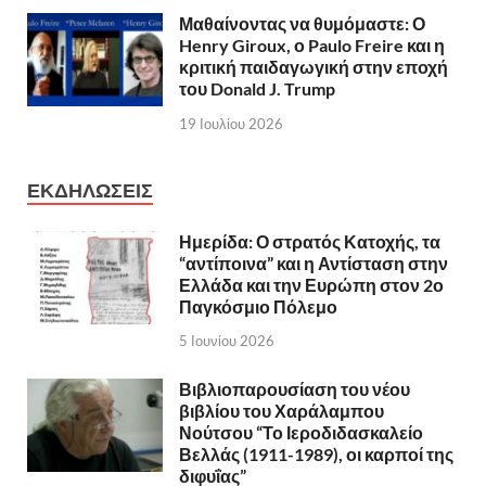
Μαθαίνοντας να θυμόμαστε: Ο
Henry Giroux, ο Paulo Freire και η
κριτική παιδαγωγική στην εποχή
του Donald J. Trump
19 Ιουλίου 2026
ΕΚΔΗΛΩΣΕΙΣ
Ημερίδα: Ο στρατός Κατοχής, τα
“αντίποινα” και η Αντίσταση στην
Ελλάδα και την Ευρώπη στον 2ο
Παγκόσμιο Πόλεμο
5 Ιουνίου 2026
Βιβλιοπαρουσίαση του νέου
βιβλίου του Χαράλαμπου
Νούτσου “Το Ιεροδιδασκαλείο
Βελλάς (1911-1989), οι καρποί της
διφυΐας”