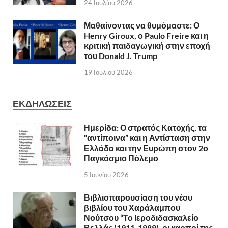
24 Ιουλίου 2026
Μαθαίνοντας να θυμόμαστε: Ο
Henry Giroux, ο Paulo Freire και η
κριτική παιδαγωγική στην εποχή
του Donald J. Trump
19 Ιουλίου 2026
ΕΚΔΗΛΩΣΕΙΣ
Ημερίδα: Ο στρατός Κατοχής, τα
“αντίποινα” και η Αντίσταση στην
Ελλάδα και την Ευρώπη στον 2ο
Παγκόσμιο Πόλεμο
5 Ιουνίου 2026
Βιβλιοπαρουσίαση του νέου
βιβλίου του Χαράλαμπου
Νούτσου “Το Ιεροδιδασκαλείο
Βελλάς (1911-1989), οι καρποί της