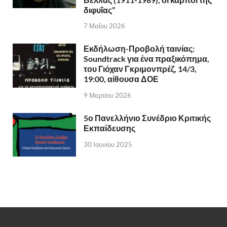
διφυΐας”
7 Μαΐου 2026
Εκδήλωση-Προβολή ταινίας:
Soundtrack για ένα πραξικόπημα,
του Γιόχαν Γκριμονπρέζ, 14/3,
19:00, αίθουσα ΔΟΕ
9 Μαρτίου 2026
5ο Πανελλήνιο Συνέδριο Κριτικής
Εκπαίδευσης
30 Ιουνίου 2025