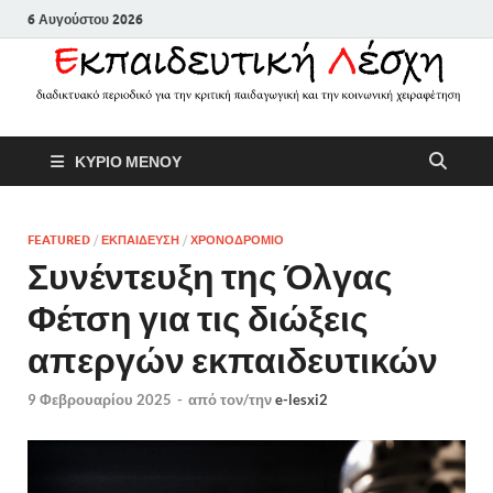
6 Αυγούστου 2026
Εκπαιδευτικ
Διαδικτυακό περιοδικό για την
ΚΥΡΙΟ ΜΕΝΟΥ
κριτική παιδαγωγική και την
Λέσχη
κοινωνική χειραφέτηση
FEATURED
/
ΕΚΠΑΙΔΕΥΣΗ
/
ΧΡΟΝΟΔΡΟΜΙΟ
Συνέντευξη της Όλγας
Φέτση για τις διώξεις
απεργών εκπαιδευτικών
9 Φεβρουαρίου 2025
-
από τον/την
e-lesxi2