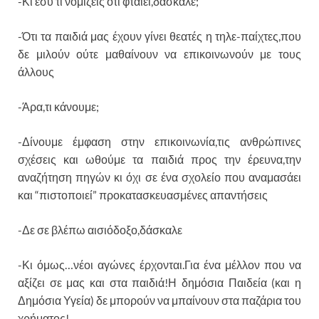
-Κι εσύ τι νομίζεις ότι φταίει,δάσκαλε;
-Ότι τα παιδιά μας έχουν γίνει θεατές η τηλε-παίχτες,που
δε μιλούν ούτε μαθαίνουν να επικοινωνούν με τους
άλλους
-Άρα,τι κάνουμε;
-Δίνουμε έμφαση στην επικοινωνία,τις ανθρώπινες
σχέσεις και ωθούμε τα παιδιά προς την έρευνα,την
αναζήτηση πηγών κι όχι σε ένα σχολείο που αναμασάει
και “πιστοποιεί” προκατασκευασμένες απαντήσεις
-Δε σε βλέπω αισιόδοξο,δάσκαλε
-Κι όμως…νέοι αγώνες έρχονται.Για ένα μέλλον που να
αξίζει σε μας και στα παιδιά!Η δημόσια Παιδεία (και η
Δημόσια Υγεία) δε μπορούν να μπαίνουν στα παζάρια του
χρήματος!