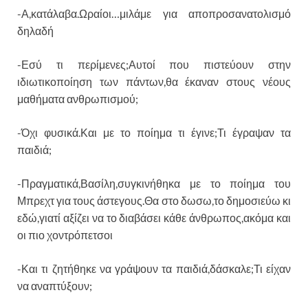
-Α,κατάλαβα.Ωραίοι…μιλάμε για αποπροσανατολισμό
δηλαδή
-Εσύ τι περίμενες;Αυτοί που πιστεύουν στην
ιδιωτικοποίηση των πάντων,θα έκαναν στους νέους
μαθήματα ανθρωπισμού;
-Όχι φυσικά.Και με το ποίημα τι έγινε;Τι έγραψαν τα
παιδιά;
-Πραγματικά,Βασίλη,συγκινήθηκα με το ποίημα του
Μπρεχτ για τους άστεγους.Θα στο δωσω,το δημοσιεύω κι
εδώ,γιατί αξίζει να το διαβάσει κάθε άνθρωπος,ακόμα και
οι πιο χοντρόπετσοι
-Και τι ζητήθηκε να γράψουν τα παιδιά,δάσκαλε;Τι είχαν
να αναπτύξουν;