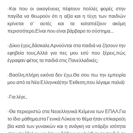
-Και που οι οικογένειες πέφτουν πολλές φορές στην
παγίδα να θεωρούν ότι η αξία και η τύχη των παιδιών
κρίνεται σ’ αυτές και τα καταπιέζουν ακόμη
περισσότερο.Είναι που είναι βάρβαρο το σύστημα…
-Δίκιο έχεις,δάσκαλε.Αρνούνται στα παιδιά να ζήσουν την
εφηβεία τους.Αλλά για πες μου εσύ που ξέρεις,πώς
έγραψαν φέτος τα παιδιά στις Πανελλαδικές;
-Βασίλη,πλήρη εικόνα δεν έχω.Θα σου πω την εμπειρία
μου από τα Νέα Ελληνικά(την Έκθεση,που λέγαμε παλιά)
-Για λέγε..
-Θα περιοριστώ στα Νεοελληνικά Κείμενα των ΕΠΑΛ.Για
το ίδιο μάθημα,στα Γενικά Λύκεια το θέμα ήταν επίκαιρο(η
βία κατά των γυναικών και η ανάγκη να υπάρξει ισότητα