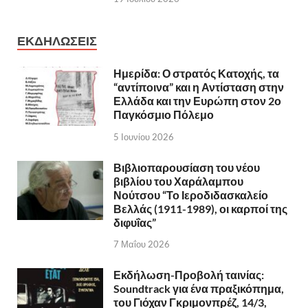
ΕΚΔΗΛΩΣΕΙΣ
Ημερίδα: Ο στρατός Κατοχής, τα
“αντίποινα” και η Αντίσταση στην
Ελλάδα και την Ευρώπη στον 2ο
Παγκόσμιο Πόλεμο
5 Ιουνίου 2026
Βιβλιοπαρουσίαση του νέου
βιβλίου του Χαράλαμπου
Νούτσου “Το Ιεροδιδασκαλείο
Βελλάς (1911-1989), οι καρποί της
διφυΐας”
7 Μαΐου 2026
Εκδήλωση-Προβολή ταινίας:
Soundtrack για ένα πραξικόπημα,
του Γιόχαν Γκριμονπρέζ, 14/3,