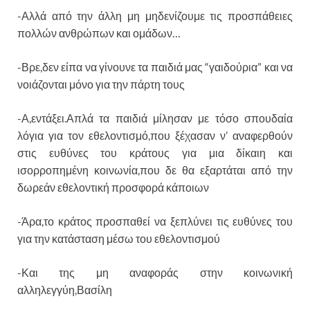
-Αλλά από την άλλη μη μηδενίζουμε τις προσπάθειες
πολλών ανθρώπων και ομάδων…
-Βρε,δεν είπα να γίνουνε τα παιδιά μας “γαιδούρια” και να
νοιάζονται μόνο για την πάρτη τους
-Α,εντάξει.Απλά τα παιδιά μίλησαν με τόσο σπουδαία
λόγια για τον εθελοντισμό,που ξέχασαν ν’ αναφερθούν
στις ευθύνες του κράτους για μια δίκαιη και
ισορροπημένη κοινωνία,που δε θα εξαρτάται από την
δωρεάν εθελοντική προσφορά κάποιων
-Άρα,το κράτος προσπαθεί να ξεπλύνει τις ευθύνες του
για την κατάσταση μέσω του εθελοντισμού
-Και της μη αναφοράς στην κοινωνική
αλληλεγγύη,Βασίλη