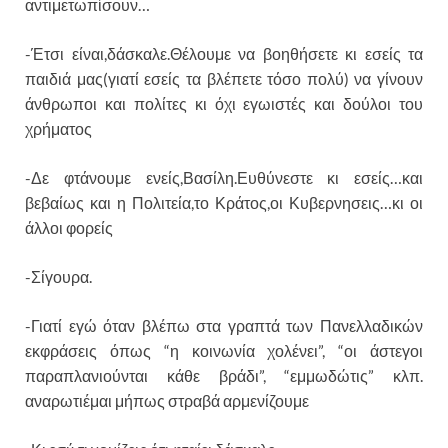
αντιμετωπίσουν…
-Έτσι είναι,δάσκαλε.Θέλουμε να βοηθήσετε κι εσείς τα
παιδιά μας(γιατί εσείς τα βλέπετε τόσο πολύ) να γίνουν
άνθρωποι και πολίτες κι όχι εγωιστές και δούλοι του
χρήματος
-Δε φτάνουμε ενείς,Βασίλη.Ευθύνεστε κι εσείς…και
βεβαίως και η Πολιτεία,το Κράτος,οι Κυβερνησεις…κι οι
άλλοι φορείς
-Σίγουρα.
-Γιατί εγώ όταν βλέπω στα γραπτά των Πανελλαδικών
εκφράσεις όπως “η κοινωνία χολένει”, “οι άστεγοι
παραπλανιούνται κάθε βράδι”, “εμμωδώτις” κλπ.
αναρωτιέμαι μήπως στραβά αρμενίζουμε