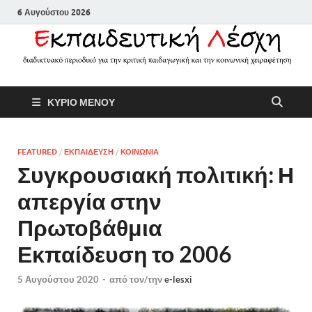
6 Αυγούστου 2026
Εκπαιδευτικ
Διαδικτυακό περιοδικό για την
ΚΥΡΙΟ ΜΕΝΟΥ
κριτική παιδαγωγική και την
Λέσχη
κοινωνική χειραφέτηση
FEATURED
/
ΕΚΠΑΙΔΕΥΣΗ
/
ΚΟΙΝΩΝΙΑ
Συγκρουσιακή πολιτική: Η
απεργία στην
Πρωτοβάθμια
Εκπαίδευση το 2006
5 Αυγούστου 2020
-
από τον/την
e-lesxi