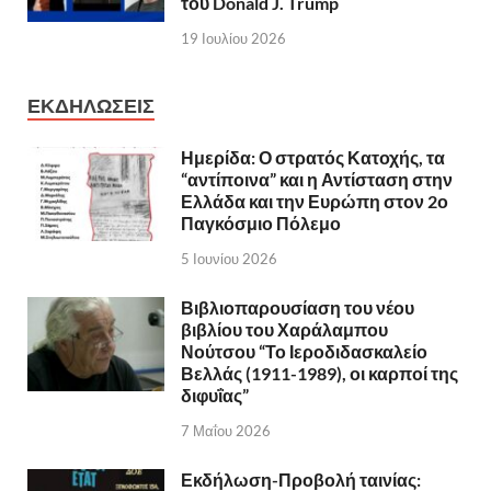
του Donald J. Trump
19 Ιουλίου 2026
ΕΚΔΗΛΩΣΕΙΣ
Ημερίδα: Ο στρατός Κατοχής, τα
“αντίποινα” και η Αντίσταση στην
Ελλάδα και την Ευρώπη στον 2ο
Παγκόσμιο Πόλεμο
5 Ιουνίου 2026
Βιβλιοπαρουσίαση του νέου
βιβλίου του Χαράλαμπου
Νούτσου “Το Ιεροδιδασκαλείο
Βελλάς (1911-1989), οι καρποί της
διφυΐας”
7 Μαΐου 2026
Εκδήλωση-Προβολή ταινίας: