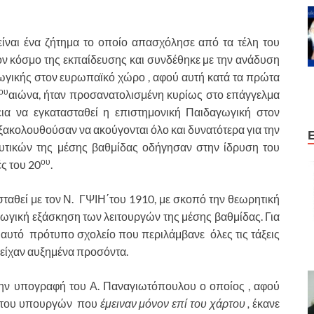
ναι ένα ζήτημα το οποίο απασχόλησε από τα τέλη του
τον κόσμο της εκπαίδευσης και συνδέθηκε με την ανάδυση
γωγικής στον ευρωπαϊκό χώρο , αφού αυτή κατά τα πρώτα
ου
αιώνα, ήταν προσανατολισμένη κυρίως στο επάγγελμα
ια να εγκατασταθεί η επιστημονική Παιδαγωγική στον
ξακολουθούσαν να ακούγονται όλο και δυνατότερα για την
τικών της μέσης βαθμίδας οδήγησαν στην ίδρυση του
ου
ς του 20
.
ταθεί με τον Ν. ΓΨΙΗ΄του 1910, με σκοπό την θεωρητική
ωγική εξάσκηση των λειτουργών της μέσης βαθμίδας. Για
 αυτό πρότυπο σχολείο που περιλάμβανε όλες τις τάξεις
ς είχαν αυξημένα προσόντα.
 την υπογραφή του Α. Παναγιωτόπουλου ο οποίος , αφού
ν του υπουργών που
έμειναν μόνον επί του χάρτου ,
έκανε