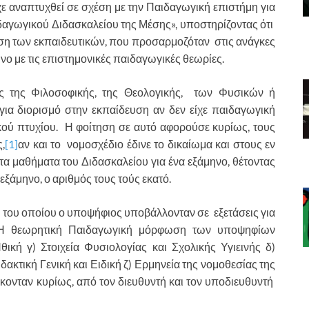
χε αναπτυχθεί σε σχέση με την Παιδαγωγική επιστήμη για
ιδαγωγικού Διδασκαλείου της Μέσης», υποστηρίζοντας ότι
ση των εκπαιδευτικών, που προσαρμοζόταν στις ανάγκες
νο με τις επιστημονικές παιδαγωγικές θεωρίες.
ς της Φιλοσοφικής, της Θεολογικής, των Φυσικών ή
για διορισμό στην εκπαίδευση αν δεν είχε παιδαγωγική
κού πτυχίου. Η φοίτηση σε αυτό αφορούσε κυρίως, τους
,
[1]
αν και το νομοσχέδιο έδινε το δικαίωμα και στους εν
α μαθήματα του Διδασκαλείου για ένα εξάμηνο, θέτοντας
εξάμηνο, ο αριθμός τους τούς εκατό.
ς του οποίου ο υποψήφιος υποβάλλονταν σε εξετάσεις για
 Η θεωρητική Παιδαγωγική μόρφωση των υποψηφίων
ική γ) Στοιχεία Φυσιολογίας και Σχολικής Υγιεινής δ)
δακτική Γενική και Ειδική ζ) Ερμηνεία της νομοθεσίας της
ονταν κυρίως, από τον διευθυντή και τον υποδιευθυντή