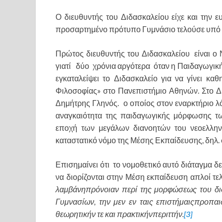
Ο διευθυντής του Διδασκαλείου είχε και την
προσαρτημένο πρότυπο Γυμνάσιο τελούσε υπό τ
Πρώτος διευθυντής του Διδασκαλείου είναι ο 
γιατί δύο χρόνια αργότερα όταν η Παιδαγωγική 
εγκαταλείψει το Διδασκαλείο για να γίνει κα
Φιλοσοφίας» στο Πανεπιστήμιο Αθηνών. Στο Δι
Δημήτρης Γληνός. ο οποίος στον εναρκτήριο 
αναγκαιότητα της παιδαγωγικής μόρφωσης τ
εποχή των μεγάλων διανοητών του νεοελλην
καταστατικό νόμο της Μέσης Εκπαίδευσης, δηλ. 
Επισημαίνει ότι το νομοθετικό αυτό διάταγμα 
να διορίζονται στην Μέση εκπαίδευση απλοί τε
λαμβάνηπρόνοιαν περί της μορφώσεως του δι
Γυμνασίων, την μεν εν ταις επιστήμαιςπροπα
θεωρητικήν τε και πρακτικήνπεριττήν.
[3]