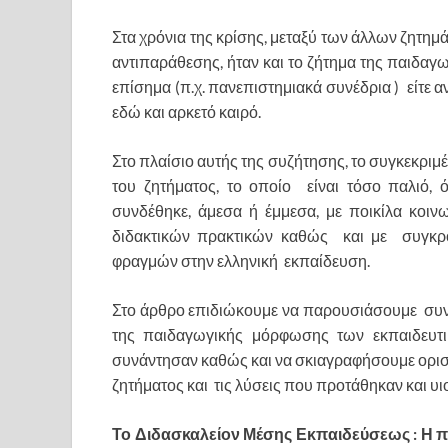
Στα χρόνια της κρίσης, μεταξύ των άλλων ζητημά
αντιπαράθεσης, ήταν και το ζήτημα της παιδαγ
επίσημα (π.χ. πανεπιστημιακά συνέδρια ) είτε α
εδώ και αρκετό καιρό.
Στο πλαίσιο αυτής της συζήτησης, το συγκεκριμέ
του ζητήματος, το οποίο είναι τόσο παλιό, 
συνδέθηκε, άμεσα ή έμμεσα, με ποικίλα κοιν
διδακτικών πρακτικών καθώς και με συγκρο
φραγμών στην ελληνική εκπαίδευση.
Στο άρθρο επιδιώκουμε να παρουσιάσουμε συνο
της παιδαγωγικής μόρφωσης των εκπαιδευτι
συνάντησαν καθώς και να σκιαγραφήσουμε ορισ
ζητήματος και τις λύσεις που προτάθηκαν και υι
Το Διδασκαλείον Μέσης Εκπαιδεύσεως : Η 