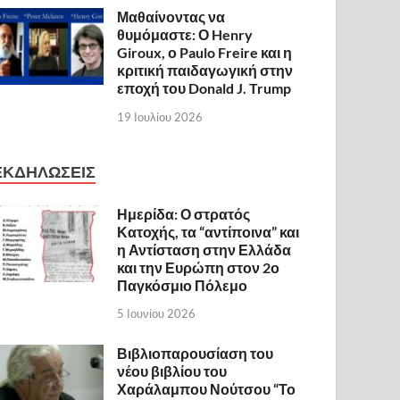
Μαθαίνοντας να
θυμόμαστε: Ο Henry
Giroux, ο Paulo Freire και η
κριτική παιδαγωγική στην
εποχή του Donald J. Trump
19 Ιουλίου 2026
ΕΚΔΗΛΩΣΕΙΣ
Ημερίδα: Ο στρατός
Κατοχής, τα “αντίποινα” και
η Αντίσταση στην Ελλάδα
και την Ευρώπη στον 2ο
Παγκόσμιο Πόλεμο
5 Ιουνίου 2026
Βιβλιοπαρουσίαση του
νέου βιβλίου του
Χαράλαμπου Νούτσου “Το