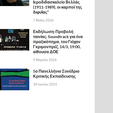
Ιεροδιδασκαλείο Βελλάς
(1911-1989), οι καρποί της
διφυΐας”
7 Μαΐου 2026
Εκδήλωση-Προβολή
ταινίας: Soundtrack για ένα
πραξικόπημα, του Γιόχαν
Γκριμονπρέζ, 14/3, 19:00,
αίθουσα ΔΟΕ
9 Μαρτίου 2026
5ο Πανελλήνιο Συνέδριο
Κριτικής Εκπαίδευσης
30 Ιουνίου 2025