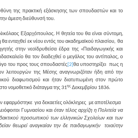
 ευθύνη της πρακτική εξάσκησης των σπουδαστών και το
ην άμεση διεύθυνσή του.
Νικόλαος Εξαρχόπουλος. Η θητεία του θα είναι σύντομη,
θα ενταχθεί εκ νέου εντός του ακαδημαϊκού πλαισίου, θα
θηγητής στην νεοϊδρυθείσα έδρα της «Παιδαγωγικής και
δασκαλείο θα τον διαδεχθεί ο μεγάλος του αντίπαλος, ο
λόγο του προς τους σπουδαστές
[2]
θα υποστηρίξει πως η
ων λειτουργών της Μέσης αναγνωριζόταν ήδη από την
ικού διαφωτισμού και ήταν διατυπωμένη στον πρώτο
ης
στο νομοθετικό διάταγμα της 31
Δεκεμβρίου 1836.
δεν εφαρμόστηκε για δεκαετίες ολόκληρες με αποτέλεσμα
λειόφοιτοι Γυμνασίου και
όταν τέλος
αρχίζη η Πολιτεία να
δακτικού προσωπικού των ελληνικών Σχολείων και των
ιδείαν θεωρεί αναγκαίαν την δε παιδαγωγικήν τοιαύτην