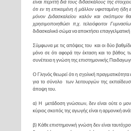
είναι περιττή διά τους διδασκάλους της στοιχ
ότι εν τη επικειμένη ή μάλλον υφισταμένη ήδη 
μόνον Διδασκαλείου καλόν και σκόπιμον θα
χρησιμοποιηθώσι π.χ. τελειόφοιτοι Γυμνασίω
διδασκαλικό σώμα να αποκτήσει επαγγελματική 
Σύμφωνα με τις απόψεις του και οι δύο βαθμίδε
μόνο σε ότι αφορά την έκταση και το βάθος
συνέπεια η γνώση της επιστημονικής Παιδαγωγικής
Ο Γληνός θεωρεί ότι η σχολική πραγματικότητα
για το σύνολο των λειτουργών της εκπαίδευσ
άποψη του.
α) Η μετάδοση γνώσεων, δεν είναι ούτε ο μο
κύριος σκοπός της αγωγής είναι η αρμονική α
β) Κάθε επιστημονική γνώση δεν είναι ταυτόχρ