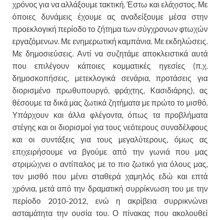
χρόνος για να αλλάξουμε τακτική. Έστω και ελάχιστος. Με
όποιες δυνάμεις έχουμε ας αναδείξουμε μέσα στην
προεκλογική περίοδο το ζήτημα των σύγχρονων φτωχών
εργαζόμενων. Με ενημερωτική καμπάνια. Με εκδηλώσεις.
Με δημοσιεύσεις. Αντί να συζητάμε αποκλειστικά αυτά
που επιλέγουν κάποιες κομματικές ηγεσίες (π.χ.
δημοσκοπήσεις, μετεκλογικά σενάρια, προτάσεις για
διορισμένο πρωθυπουργό, φράχτης, Κασιδιάρης), ας
θέσουμε τα δικά μας ζωτικά ζητήματα με πρώτο το μισθό.
Υπάρχουν και άλλα φλέγοντα, όπως τα προβλήματα
στέγης και οι διορισμοί για τους νεότερους συναδέλφους
και οι συντάξεις για τους μεγαλύτερους, όμως ας
επιχειρήσουμε να βγούμε από την γωνιά που μας
στριμώχνει ο αντίπαλος με το πιο ζωτικό για όλους μας,
τον μισθό που μένει σταθερά χαμηλός εδώ και επτά
χρόνια, μετά από την δραματική συρρίκνωση του με την
περίοδο 2010-2012, ενώ η ακρίβεια συρρικνώνει
ασταμάτητα την ουσία του. Ο πίνακας που ακολουθεί