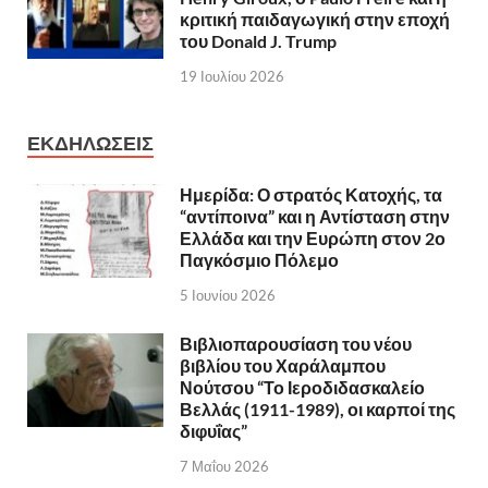
κριτική παιδαγωγική στην εποχή
του Donald J. Trump
19 Ιουλίου 2026
ΕΚΔΗΛΩΣΕΙΣ
Ημερίδα: Ο στρατός Κατοχής, τα
“αντίποινα” και η Αντίσταση στην
Ελλάδα και την Ευρώπη στον 2ο
Παγκόσμιο Πόλεμο
5 Ιουνίου 2026
Βιβλιοπαρουσίαση του νέου
βιβλίου του Χαράλαμπου
Νούτσου “Το Ιεροδιδασκαλείο
Βελλάς (1911-1989), οι καρποί της
διφυΐας”
7 Μαΐου 2026