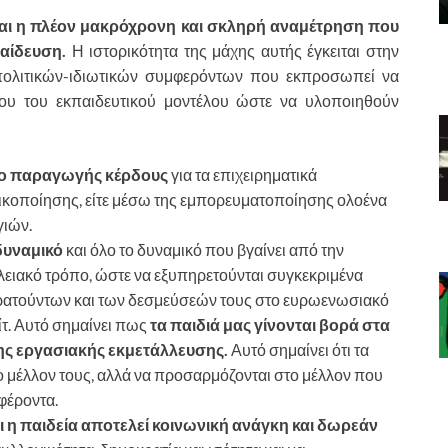
ναι η πλέον μακρόχρονη και σκληρή αναμέτρηση που
παίδευση.
Η ιστορικότητα της μάχης αυτής έγκειται στην
 πολιτικών-ιδιωτικών συμφερόντων που εκπροσωπεί να
ου του εκπαιδευτικού μοντέλου ώστε να υλοποιηθούν
ίο παραγωγής κέρδους
για τα επιχειρηματικά
τικοποίησης, είτε μέσω της εμπορευματοποίησης ολοένα
γιών.
δυναμικό
και όλο το δυναμικό που βγαίνει από την
λειακό τρόπο, ώστε να εξυπηρετούνται συγκεκριμένα
κρατούντων και των δεσμεύσεών τους στο ευρωενωσιακό
ίτ. Αυτό σημαίνει πως
τα παιδιά μας γίνονται βορά στα
της εργασιακής εκμετάλλευσης.
Αυτό σημαίνει ότι τα
το μέλλον τους, αλλά να προσαρμόζονται στο μέλλον που
φέροντα.
ι η παιδεία αποτελεί κοινωνική ανάγκη και δωρεάν