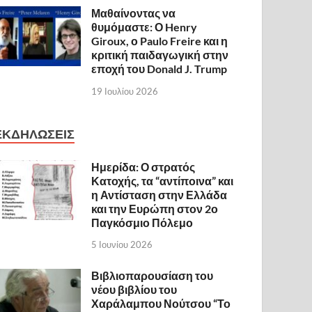
Μαθαίνοντας να
θυμόμαστε: Ο Henry
Giroux, ο Paulo Freire και η
κριτική παιδαγωγική στην
εποχή του Donald J. Trump
19 Ιουλίου 2026
ΕΚΔΗΛΩΣΕΙΣ
Ημερίδα: Ο στρατός
Κατοχής, τα “αντίποινα” και
η Αντίσταση στην Ελλάδα
και την Ευρώπη στον 2ο
Παγκόσμιο Πόλεμο
5 Ιουνίου 2026
Βιβλιοπαρουσίαση του
νέου βιβλίου του
Χαράλαμπου Νούτσου “Το