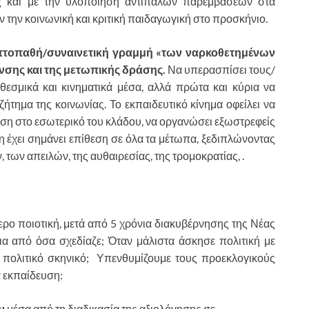
 και με την υλοποίηση αντίπαλων παρεμβάσεων στα
την κοινωνική και κριτική παιδαγωγική στο προσκήνιο.
ηττοπαθή/συναινετική γραμμή «των ναρκοθετημένων
νσης και της μετωπικής δράσης.
Να υπερασπίσει τους/
 θεσμικά και κινηματικά μέσα, αλλά πρώτα και κύρια να
ζήτημα της κοινωνίας. Το εκπαιδευτικό κίνημα οφείλει να
τηση στο εσωτερικό του κλάδου, να οργανώσει εξωστρεφείς
ση έχει σημάνει επίθεση σε όλα τα μέτωπα, ξεδιπλώνοντας
 των απειλών, της αυθαιρεσίας, της τρομοκρατίας, .
ρο ποιοτική, μετά από 5 χρόνια διακυβέρνησης της Νέας
νια από όσα σχεδίαζε; Όταν μάλιστα άσκησε πολιτική με
ό πολιτικό σκηνικό; Υπενθυμίζουμε τους προεκλογικούς
α εκπαίδευση:
ν
μέσα από τη διαδικασία της αξιολόγησης σε