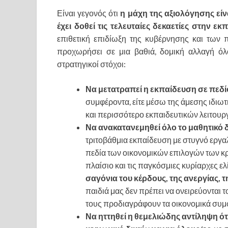
Είναι γεγονός ότι
η μάχη της αξιολόγησης εί
έχει δοθεί τις τελευταίες δεκαετίες στην εκ
επιθετική επιδίωξη της κυβέρνησης και των
προχωρήσει σε μια βαθιά, δομική αλλαγή όλ
στρατηγικοί στόχοι:
Να μετατραπεί η εκπαίδευση σε πεδ
συμφέροντα, είτε μέσω της άμεσης ιδιω
και περισσότερο εκπαιδευτικών λειτουρ
Να ανακατανεμηθεί όλο το μαθητικό 
τριτοβάθμια εκπαίδευση με στυγνό εργα
πεδία των οικονομικών επιλογών των 
πλαίσιο και τις παγκόσμιες κυρίαρχες ελ
σαγόνια του κέρδους, της ανεργίας, 
παιδιά μας δεν πρέπει να ονειρεύονται 
τους προδιαγράφουν τα οικονομικά συμ
Να ηττηθεί η θεμελιώδης αντίληψη ότ