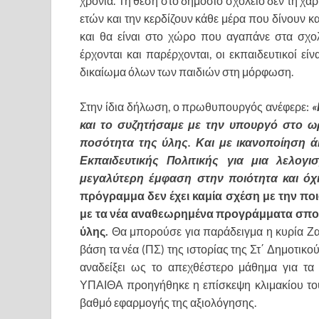
χρόνια. Τη θέση στο δημόσιο σχολείο δεν τη χάρ
ετών και την κερδίζουν κάθε μέρα που δίνουν και 
και θα είναι στο χώρο που αγαπάνε στα σχολ
έρχονται και παρέρχονται, οι εκπαιδευτικοί ε
δικαίωμα όλων των παιδιών στη μόρφωση.
Στην ίδια δήλωση, ο πρωθυπουργός ανέφερε:
«
και το συζητήσαμε με την υπουργό στο ω
ποσότητα της ύλης. Και με ικανοποίηση άκ
Εκπαιδευτικής Πολιτικής για μια λελογ
μεγαλύτερη έμφαση στην ποιότητα και όχ
πρόγραμμα δεν έχει καμία σχέση με την ποι
με τα νέα αναθεωρημένα προγράμματα σπουδ
ύλης.
Θα μπορούσε για παράδειγμα η κυρία Ζαχ
βάση τα νέα (ΠΣ) της ιστορίας της Στ΄ Δημοτικού
αναδείξει ως το απεχθέστερο μάθημα για τα
ΥΠΑΙΘΑ προηγήθηκε η επίσκεψη κλιμακίου του
βαθμό εφαρμογής της αξιολόγησης.