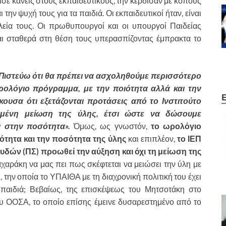
ισε κανείς στους εκπαιδευτικούς, την κέρδισαν με κόπους
την ψυχή τους για τα παιδιά. Οι εκπαιδευτικοί ήταν, είναι
εία τους. Οι πρωθυπουργοί και οι υπουργοί Παιδείας
ίναι σταθερά στη θέση τους υπερασπίζοντας έμπρακτα το
Πιστεύω ότι θα πρέπει να ασχοληθούμε περισσότερο
ρολόγιο πρόγραμμα, με την ποιότητα αλλά και την
ουσα ότι εξετάζονται προτάσεις από το Ινστιτούτο
ισμένη μείωση της ύλης, έτσι ώστε να δώσουμε
ι στην ποσότητα».
Όμως, ως γνωστόν,
το ωρολόγιο
ότητα και την ποσότητα της ύλης
και επιπλέον,
το ΙΕΠ
ών (ΠΣ) προωθεί την αύξηση και όχι τη μείωση της
αράκη να μας πει πως σκέφτεται να μειώσει την ύλη με
, την οποία το ΥΠΑΙΘΑ με τη διαχρονική πολιτική του έχει
 παιδιά; Βεβαίως, της επισκέψεως του Μητσοτάκη στο
 ΟΟΣΑ, το οποίο επίσης έμεινε δυσαρεστημένο από το