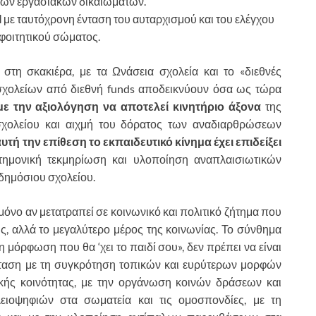
 των εργασιακών δικαιωμάτων.
Ι
με ταυτόχρονη ένταση του αυταρχισμού και του ελέγχου
φοιτητικού σώματος.
 στη σκακιέρα, με τα Ωνάσεια σχολεία και το «διεθνές
 σχολείων από διεθνή funds αποδεικνύουν όσα ως τώρα
 με την αξιολόγηση να αποτελεί κινητήριο άξονα
της
χολείου και αιχμή του δόρατος των αναδιαρθρώσεων
υτή την επίθεση το εκπαιδευτικό κίνημα έχει επιδείξει
ιστημονική τεκμηρίωση και υλοποίηση αναπλαισιωτικών
δημόσιου σχολείου.
όνο αν μετατραπεί σε κοινωνικό και πολιτικό ζήτημα που
ς, αλλά το μεγαλύτερο μέρος της κοινωνίας. Το σύνθημα
η μόρφωση που θα ‘χει το παιδί σου», δεν πρέπει να είναι
ταση με τη συγκρότηση τοπικών και ευρύτερων μορφών
ικής κοινότητας, με την οργάνωση κοινών δράσεων και
ιοψηφιών στα σωματεία και τις ομοσπονδίες, με τη