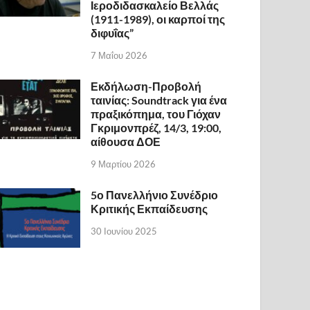
Ιεροδιδασκαλείο Βελλάς
(1911-1989), οι καρποί της
διφυΐας”
7 Μαΐου 2026
Εκδήλωση-Προβολή
ταινίας: Soundtrack για ένα
πραξικόπημα, του Γιόχαν
Γκριμονπρέζ, 14/3, 19:00,
αίθουσα ΔΟΕ
9 Μαρτίου 2026
5ο Πανελλήνιο Συνέδριο
Κριτικής Εκπαίδευσης
30 Ιουνίου 2025