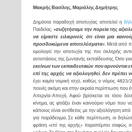
Μακρής Βασίλης, Μαριόλης Δημήτρης
Δημόσια παραδοχή αποτυχίας αποτελεί η
δήλ
Παιδείας:
«συζητήσαμε την πορεία της αξιολ
να είμαστε ειλικρινείς ότι είναι μια καιν
προσδοκώμενα αποτελέσματα»
. Μετά από π
ομολογεί την αποτυχία της πιο σκληρής αντι
αντιστάσεις της ζωντανής εκπαίδευσης. Όσο γι
εκείνων των εκπαιδευτικών που αρνούνται επ
επί της αρχής να αξιολογηθεί, δεν πρέπει
έχει καμία νομική ισχύ, καθώς ο νόμος 4823/
ποινές ακόμη και στην ακραία περίπτωση που 
Απεργία-Αποχή. Αφού βρίσκεται σε τόσο δύσ
κίνημα, ας φτιάξει έναν καινούριο νόμο που ν
κάποιος είναι αντίθετος με την αξιολόγηση από
για παράδειγμα. Σε κάθε περίπτωση, οι δηλώσε
φράση «επί της αρχής» παραπέμπει σαφώς σε