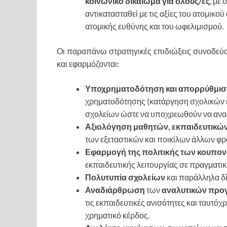
κοινωνικό δικαίωμα για όλους/ες
, με
αντικατασταθεί με τις αξίες του ατομικού
ατομικής ευθύνης και του ωφελιμισμού.
Οι παραπάνω στρατηγικές επιδιώξεις συνοδεύο
και εφαρμόζονται:
Υποχρηματοδότηση και απορρύθμιση
χρηματοδότησης (κατάργηση σχολικών ε
σχολείων ώστε να υποχρεωθούν να ανα
Αξιολόγηση μαθητών, εκπαιδευτικών
των εξεταστικών και ποικίλων άλλων φρ
Εφαρμογή της πολιτικής των κουπο
εκπαιδευτικής λειτουργίας σε πραγματικ
Πολυτυπία σχολείων
και παράλληλα δ
Αναδιάρθρωση
των
αναλυτικών πρ
τις εκπαιδευτικές ανισότητες και ταυτό
χρηματικό κέρδος.