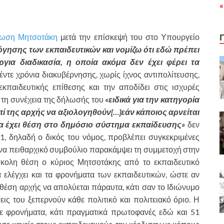
«
ωση Μητσοτάκη
μετά την επίσκεψή του στο Υπουργείο
όγησης των εκπαιδευτικών και νομίζω ότι εδώ πρέπει
ούργια διαδικασία, η οποία ακόμα δεν έχει φέρει τα
έντε χρόνια διακυβέρνησης, χωρίς ίχνος αντιπολίτευσης,
εκπαιδευτικής επίθεσης και την αποδίδει στις ισχυρές
α τη συνέχεια της δήλωσής του
«ειδικά για την κατηγορία
ί της αρχής να αξιολογηθούν[…]εάν κάποιος αρνείται
 να έχει θέση στο δημόσιο σύστημα εκπαίδευσης»
δεν
21, δηλαδή ο δικός του νόμος, προβλέπει συγκεκριμένες
ένα πειθαρχικό συμβούλιο παρακάμψει τη συμμετοχή στην
κολη θέση ο κύριος Μητσοτάκης από το εκπαιδευτικό
α ελέγχει και τα φρονήματα των εκπαιδευτικών, ώστε αν
 θέση αρχής να απολύεται πάραυτα, κάτι σαν το Ιδιώνυμο
ις του ξεπερνούν κάθε πολιτικό και πολιτειακό όριο. Η
 φρονήματα, κάτι πραγματικά πρωτοφανές εδώ και 51