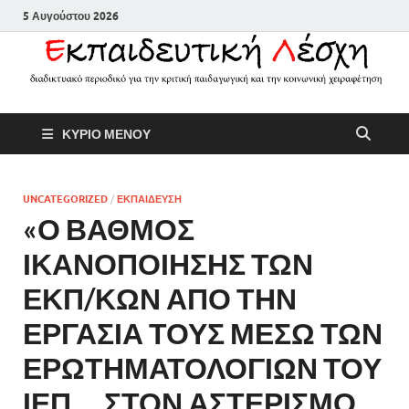
5 Αυγούστου 2026
Εκπαιδευτικ
Διαδικτυακό περιοδικό για την
ΚΥΡΙΟ ΜΕΝΟΥ
κριτική παιδαγωγική και την
Λέσχη
κοινωνική χειραφέτηση
UNCATEGORIZED
/
ΕΚΠΑΙΔΕΥΣΗ
«Ο ΒΑΘΜΟΣ
ΙΚΑΝΟΠΟΙΗΣΗΣ ΤΩΝ
ΕΚΠ/ΚΩΝ ΑΠΟ ΤΗΝ
ΕΡΓΑΣΙΑ ΤΟΥΣ ΜΕΣΩ ΤΩΝ
ΕΡΩΤΗΜΑΤΟΛΟΓΙΩΝ ΤΟΥ
ΙΕΠ … ΣΤΟΝ ΑΣΤΕΡΙΣΜΟ