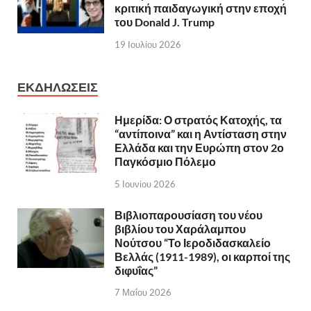
κριτική παιδαγωγική στην εποχή
του Donald J. Trump
19 Ιουλίου 2026
ΕΚΔΗΛΩΣΕΙΣ
Ημερίδα: Ο στρατός Κατοχής, τα
“αντίποινα” και η Αντίσταση στην
Ελλάδα και την Ευρώπη στον 2ο
Παγκόσμιο Πόλεμο
5 Ιουνίου 2026
Βιβλιοπαρουσίαση του νέου
βιβλίου του Χαράλαμπου
Νούτσου “Το Ιεροδιδασκαλείο
Βελλάς (1911-1989), οι καρποί της
διφυΐας”
7 Μαΐου 2026