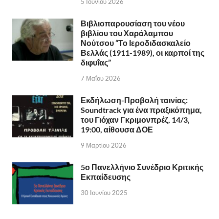
5 Ιουνίου 2026
Βιβλιοπαρουσίαση του νέου
βιβλίου του Χαράλαμπου
Νούτσου “Το Ιεροδιδασκαλείο
Βελλάς (1911-1989), οι καρποί της
διφυΐας”
7 Μαΐου 2026
Εκδήλωση-Προβολή ταινίας:
Soundtrack για ένα πραξικόπημα,
του Γιόχαν Γκριμονπρέζ, 14/3,
19:00, αίθουσα ΔΟΕ
9 Μαρτίου 2026
5ο Πανελλήνιο Συνέδριο Κριτικής
Εκπαίδευσης
30 Ιουνίου 2025