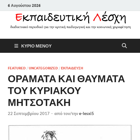
6 Αυγούστου 2026
Εκπαιδευτικ
Διαδικτυακό περιοδικό για την
ΚΥΡΙΟ ΜΕΝΟΥ
κριτική παιδαγωγική και την
Λέσχη
κοινωνική χειραφέτηση
FEATURED
/
UNCATEGORIZED
/
ΕΚΠΑΙΔΕΥΣΗ
ΟΡΑΜΑΤΑ ΚΑΙ ΘΑΥΜΑΤΑ
ΤΟΥ ΚΥΡΙΑΚΟΥ
ΜΗΤΣΟΤΑΚΗ
22 Σεπτεμβρίου 2017
-
από τον/την
e-lesxi5