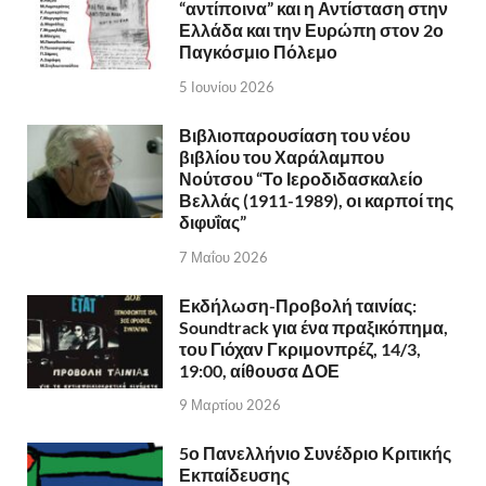
“αντίποινα” και η Αντίσταση στην
Ελλάδα και την Ευρώπη στον 2ο
Παγκόσμιο Πόλεμο
5 Ιουνίου 2026
Βιβλιοπαρουσίαση του νέου
βιβλίου του Χαράλαμπου
Νούτσου “Το Ιεροδιδασκαλείο
Βελλάς (1911-1989), οι καρποί της
διφυΐας”
7 Μαΐου 2026
Εκδήλωση-Προβολή ταινίας:
Soundtrack για ένα πραξικόπημα,
του Γιόχαν Γκριμονπρέζ, 14/3,
19:00, αίθουσα ΔΟΕ
9 Μαρτίου 2026
5ο Πανελλήνιο Συνέδριο Κριτικής
Εκπαίδευσης