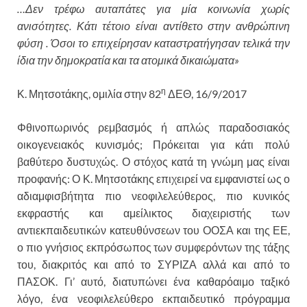
…Δεν τρέφω αυταπάτες για μία κοινωνία χωρίς
ανισότητες. Κάτι τέτοιο είναι αντίθετο στην ανθρώπινη
φύση . Όσοι το επιχείρησαν καταστρατήγησαν τελικά την
ίδια την δημοκρατία και τα ατομικά δικαιώματα»
η
Κ. Μητσοτάκης, ομιλία στην 82
ΔΕΘ, 16/9/2017
Φθινοπωρινός ρεμβασμός ή απλώς παραδοσιακός
οικογενειακός κυνισμός; Πρόκειται για κάτι πολύ
βαθύτερο δυστυχώς. Ο στόχος κατά τη γνώμη μας είναι
προφανής: Ο Κ. Μητσοτάκης επιχειρεί να εμφανιστεί ως ο
αδιαμφισβήτητα πιο νεοφιλελεύθερος, πιο κυνικός
εκφραστής και αμείλικτος διαχειριστής των
αντιεκπαιδευτικών κατευθύνσεων του ΟΟΣΑ και της ΕΕ,
ο πιο γνήσιος εκπρόσωπος των συμφερόντων της τάξης
του, διακριτός και από το ΣΥΡΙΖΑ αλλά και από το
ΠΑΣΟΚ. Γι’ αυτό, διατυπώνει ένα καθαρόαιμο ταξικό
λόγο, ένα νεοφιλελεύθερο εκπαιδευτικό πρόγραμμα