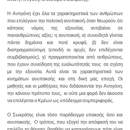
Η Αντιγόνη έχει όλα τα χαρακτηριστικά των ανθρώπων
που επιλέγουν την πολιτική ανυπακοή, όταν θεωρούν, ότι
κάποιος νόμος της εξουσίας αντιβαίνει σε
πανανθρώπινες αξίες: η ανυπακοή, α) συνειδητά γίνεται
πάντα δημόσια και ποτέ κρυφά, β) δεν είναι
διαπραγματεύσιμη (επειδή οι αρχές δεν επιδέχονται
συμβιβασμούς), γ) πραγματοποιείται από ανθρώπους,
που έχουν συνείδηση της ευαλωτότητάς τους σε σχέση
με την εξουσία. Αυτά είναι τα χαρακτηριστικά των
κινημάτων ανυπακοής και στη δική μας εποχή. Οι
μαθητές και οι μαθήτριες που διδάσκονται την Αντιγόνη,
την κάνουν πρότυπο τους, κι ούτε μια φορά δεν άκουσα
να επιλέγεται ο Κρέων ως υπόδειγμα συμπεριφοράς.
Ο Σωκράτης είναι τόσο παράδειγμα υπακοής όσο και
ανυπακοής. Ο τρόπος, που εξηγεί την απόφασή του να
επιλέξει το θάνατο, βοηθάει να κατανοήσουμε πότε είναι