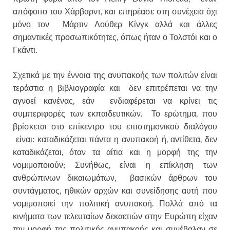
απόφοιτο του Χάρβαρντ, και επηρέασε στη συνέχεια όχι
μόνο τον Μάρτιν Λούθερ Κίνγκ αλλά και άλλες
σημαντικές προσωπικότητες, όπως ήταν ο Τολστόι και ο
Γκάντι.
Σχετικά με την έννοια της ανυπακοής των πολιτών είναι
τεράστια η βιβλιογραφία και δεν επιτρέπεται να την
αγνοεί κανένας, εάν ενδιαφέρεται να κρίνει τις
συμπεριφορές των εκπαιδευτικών. Το ερώτημα, που
βρίσκεται στο επίκεντρο του επιστημονικού διαλόγου
είναι: καταδικάζεται πάντα η ανυπακοή ή, αντίθετα, δεν
καταδικάζεται, όταν τα αίτια και η μορφή της την
νομιμοποιούν; Συνήθως, είναι η επίκληση των
ανθρώπινων δικαιωμάτων, βασικών άρθρων του
συντάγματος, ηθικών αρχών και συνείδησης αυτή που
νομιμοποιεί την πολιτική ανυπακοή. Πολλά από τα
κινήματα των τελευταίων δεκαετιών στην Ευρώπη είχαν
την μορφή της πολιτικής ανυπακοής και συνέβαλαν σε