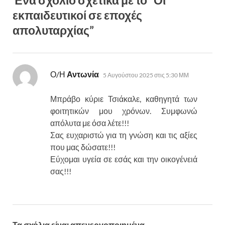
Ένα σχόλιο σχετικά με το “Οι
εκπαιδευτικοί σε εποχές
απολυταρχίας”
λέει:
Ο/Η
Αντωνία
5 Αυγούστου 2025 στις 5:30 ΜΜ
Μπράβο κύριε Τσιάκαλε, καθηγητά των
φοιτητικών μου χρόνων. Συμφωνώ
απόλυτα με όσα λέτε!!!
Σας ευχαριστώ για τη γνώση και τις αξίες
που μας δώσατε!!!
Εύχομαι υγεία σε εσάς και την οικογένειά
σας!!!
Τα σχόλια είναι απενεργοποιημένα.