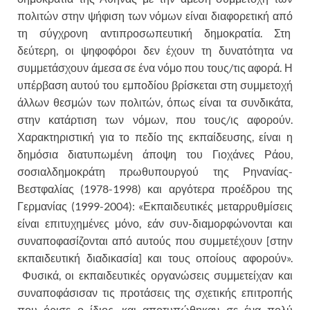
πολιτών στην ψήφιση των νόμων είναι διαφορετική από
τη σύγχρονη αντιπροσωπευτική δημοκρατία. Στη
δεύτερη, οι ψηφοφόροι δεν έχουν τη δυνατότητα να
συμμετάσχουν άμεσα σε ένα νόμο που τους/τις αφορά. Η
υπέρβαση αυτού του εμποδίου βρίσκεται στη συμμετοχή
άλλων θεσμών των πολιτών, όπως είναι τα συνδικάτα,
στην κατάρτιση των νόμων, που τους/ις αφορούν.
Χαρακτηριστική για το πεδίο της εκπαίδευσης, είναι η
δημόσια διατυπωμένη άποψη του Γιοχάνες Ράου,
σοσιαλδημοκράτη πρωθυπουργού της Ρηνανίας-
Βεστφαλίας (1978-1998) και αργότερα προέδρου της
Γερμανίας (1999-2004): «Εκπαιδευτικές μεταρρυθμίσεις
είναι επιτυχημένες μόνο, εάν συν-διαμορφώνονται και
συναποφασίζονται από αυτούς που συμμετέχουν [στην
εκπαιδευτική διαδικασία] και τους οποίους αφορούν».
Φυσικά, οι εκπαιδευτικές οργανώσεις συμμετείχαν και
συναποφάσισαν τις προτάσεις της σχετικής επιτροπής
που όρισε ο ίδιος, και αποτυπώθηκαν σε ένα πολύ