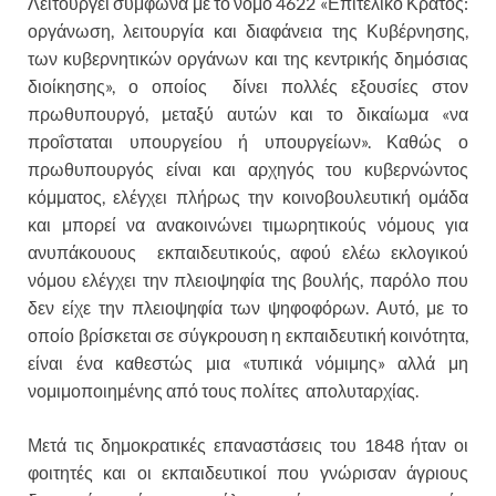
Λειτουργεί σύμφωνα με το νόμο 4622 «Επιτελικό Κράτος:
οργάνωση, λειτουργία και διαφάνεια της Κυβέρνησης,
των κυβερνητικών οργάνων και της κεντρικής δημόσιας
διοίκησης», ο οποίος δίνει πολλές εξουσίες στον
πρωθυπουργό, μεταξύ αυτών και το δικαίωμα «να
προΐσταται υπουργείου ή υπουργείων». Καθώς ο
πρωθυπουργός είναι και αρχηγός του κυβερνώντος
κόμματος, ελέγχει πλήρως την κοινοβουλευτική ομάδα
και μπορεί να ανακοινώνει τιμωρητικούς νόμους για
ανυπάκουους εκπαιδευτικούς, αφού ελέω εκλογικού
νόμου ελέγχει την πλειοψηφία της βουλής, παρόλο που
δεν είχε την πλειοψηφία των ψηφοφόρων. Αυτό, με το
οποίο βρίσκεται σε σύγκρουση η εκπαιδευτική κοινότητα,
είναι ένα καθεστώς μια «τυπικά νόμιμης» αλλά μη
νομιμοποιημένης από τους πολίτες απολυταρχίας.
Μετά τις δημοκρατικές επαναστάσεις του 1848 ήταν οι
φοιτητές και οι εκπαιδευτικοί που γνώρισαν άγριους