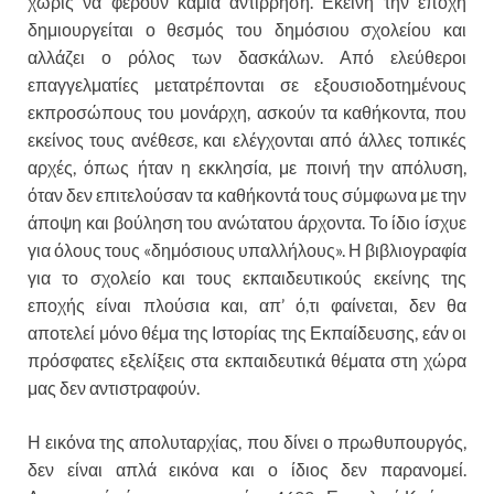
χωρίς να φέρουν καμιά αντίρρηση. Εκείνη την εποχή
δημιουργείται ο θεσμός του δημόσιου σχολείου και
αλλάζει ο ρόλος των δασκάλων. Από ελεύθεροι
επαγγελματίες μετατρέπονται σε εξουσιοδοτημένους
εκπροσώπους του μονάρχη, ασκούν τα καθήκοντα, που
εκείνος τους ανέθεσε, και ελέγχονται από άλλες τοπικές
αρχές, όπως ήταν η εκκλησία, με ποινή την απόλυση,
όταν δεν επιτελούσαν τα καθήκοντά τους σύμφωνα με την
άποψη και βούληση του ανώτατου άρχοντα. Το ίδιο ίσχυε
για όλους τους «δημόσιους υπαλλήλους». Η βιβλιογραφία
για το σχολείο και τους εκπαιδευτικούς εκείνης της
εποχής είναι πλούσια και, απ’ ό,τι φαίνεται, δεν θα
αποτελεί μόνο θέμα της Ιστορίας της Εκπαίδευσης, εάν οι
πρόσφατες εξελίξεις στα εκπαιδευτικά θέματα στη χώρα
μας δεν αντιστραφούν.
Η εικόνα της απολυταρχίας, που δίνει ο πρωθυπουργός,
δεν είναι απλά εικόνα και ο ίδιος δεν παρανομεί.