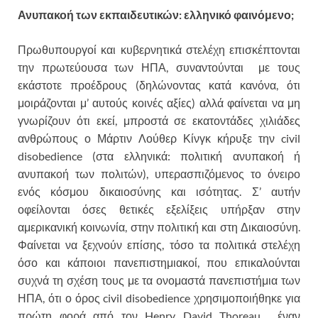
Ανυπακοή των εκπαιδευτικών: ελληνικό φαινόμενο;
Πρωθυπουργοί και κυβερνητικά στελέχη επισκέπτονται
την πρωτεύουσα των ΗΠΑ, συναντούνται με τους
εκάστοτε προέδρους (δηλώνοντας κατά κανόνα, ότι
μοιράζονται μ’ αυτούς κοινές αξίες) αλλά φαίνεται να μη
γνωρίζουν ότι εκεί, μπροστά σε εκατοντάδες χιλιάδες
ανθρώπους ο Μάρτιν Λούθερ Κίνγκ κήρυξε την civil
disobedience (στα ελληνικά: πολιτική ανυπακοή ή
ανυπακοή των πολιτών), υπερασπιζόμενος το όνειρο
ενός κόσμου δικαιοσύνης και ισότητας. Σ’ αυτήν
οφείλονται όσες θετικές εξελίξεις υπήρξαν στην
αμερικανική κοινωνία, στην πολιτική και στη Δικαιοσύνη.
Φαίνεται να ξεχνούν επίσης, τόσο τα πολιτικά στελέχη
όσο και κάποιοι πανεπιστημιακοί, που επικαλούνται
συχνά τη σχέση τους με τα ονομαστά πανεπιστήμια των
ΗΠΑ, ότι ο όρος civil disobedience χρησιμοποιήθηκε για
πρώτη φορά από τον
Henry David Thoreau, έναν