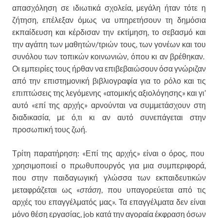
απασχόληση σε ιδιωτικά σχολεία, μεγάλη ήταν τότε η
ζήτηση, επέλεξαν όμως να υπηρετήσουν τη δημόσια
εκπαίδευση και κέρδισαν την εκτίμηση, το σεβασμό και
την αγάπη των μαθητών/τριών τους, των γονέων και του
συνόλου των τοπικών κοινωνιών, όπου κι αν βρέθηκαν.
Οι εμπειρίες τους ήρθαν να επιβεβαιώσουν όσα γνώριζαν
από την επιστημονική βιβλιογραφία για το ρόλο και τις
επιπτώσεις της λεγόμενης «ατομικής αξιολόγησης» και γι’
αυτό «επί της αρχής» αρνούνται να συμμετάσχουν στη
διαδικασία, με ό,τι κι αν αυτό συνεπάγεται στην
προσωπική τους ζωή.
Τρίτη παρατήρηση: «Επί της αρχής» είναι ο όρος, που
χρησιμοποιεί ο πρωθυπουργός για μια συμπεριφορά,
που στην παιδαγωγική γλώσσα των εκπαιδευτικών
μεταφράζεται ως «
στάση
, που υπαγορεύεται από τις
αρχές του επαγγέλματός μας». Τα επαγγέλματα δεν είναι
μόνο θέση εργασίας, job κατά την αγοραία έκφραση όσων