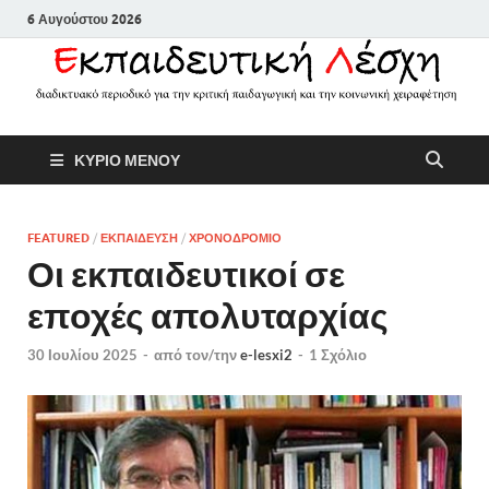
6 Αυγούστου 2026
Εκπαιδευτικ
Διαδικτυακό περιοδικό για την
ΚΥΡΙΟ ΜΕΝΟΥ
κριτική παιδαγωγική και την
Λέσχη
κοινωνική χειραφέτηση
FEATURED
/
ΕΚΠΑΙΔΕΥΣΗ
/
ΧΡΟΝΟΔΡΟΜΙΟ
Οι εκπαιδευτικοί σε
εποχές απολυταρχίας
30 Ιουλίου 2025
-
από τον/την
e-lesxi2
-
1 Σχόλιο