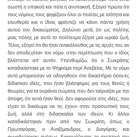
σωστή η υπακοή και πότε η ανυπακοή. Εξηγεί πρώτα ότι
τους νόμους τους ψηφίζουν όλοι οι πολίτες με ισότητα και
ελευθερία και ο ίδιος φρόντιζε να κάνει πάντα χρήση
αυτού του δικαιώματος. Δηλώνει μετά, ότι ως πολίτης
μιας πόλης με αυτό το πολίτευμα έζησε μια ωραία ζωή.
Τέλος, εξηγεί ότι θα ήταν ανακόλουθος με τις αρχές του, αν
δεν αποδεχόταν τον νόμο, στην περίπτωση που ο ίδιος
βλάπτεται απ’ αυτόν. Υπενθυμίζω, ότι ο Σωκράτης
καταδικάστηκε με το Ψήφισμα περί Ασεβείας. Με το νόμο
αυτό μπορούσαν να οδηγηθούν στο δικαστήριο όσοι/ες
δίδασκαν ιδέες, που ήταν βλάσφημες για τους θεούς ή
θεωρίες για τα ουράνια σώματα, που δεν ταίριαζαν με την
άποψη, ότι αυτά ήταν θεοί. Δεν αφορούσε στις ιδέες, που
είχαν το δικαίωμα να τις έχουν στην προσωπική τους
ζωή, αλλά στη διδασκαλία των ιδεών. Κι άλλοι
καταδικάστηκαν πριν από τον Σωκράτη, όπως ο
Πρωταγόρας, ο Αναξίμανδρος, ο Διαγόρας, και
φυγαδεύτηκαν αμέσως. Εφαρμόζοντας το σκεπτικό του