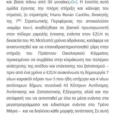
και βίασε πάνω από 30 γυναίκες»
[iv]
. Η ένοπλη αυτή
ομάδα έχοντας την πλήρη στήριξη και κάλυψη του
στρατού, (ο στρατηγός Mario Renán Castillo, διοικητής
ης
της 7
Στρατιωτικής Περιφέρειας την αποκαλούσε
«καμάρι του»), αναδείχθηκε σε βασικό πρωταγωνιστή
στον πόλεμο χαμηλής έντασης ενάντια στον EZLN τη
δεκαετία του 90. Μετά από χρόνια αδράνειας, κατάφερε να
ανασυνταχθεί και να επαναδραστηριοποιηθεί χάρη στην
στήριξη του Πράσινου Οικολογικού Κόμματος
προκειμένου να συμβάλει στην κλιμάκωση του πολέμου
ανάσχεσης της ανόδου και επέκτασης του ζαπατισμού –
πριν από ένα χρόνο ο EZLN ανακοίνωσε τη δημιουργία 7
νέων καρακόλ πέραν των 5 που ήδη υπήρχαν και 4 νέων
αυτόνομων δήμων, συνολικά 43 Κέντρων Αυτόνομης
Αντίστασης και Ζαπατιστικής Εξέγερσης αλλά και την
απόφασή του να αντισταθεί με όλα τα μέσα ενάντια στα
μεγαπρογράμματα και ειδικότερα ενάντια στο Τρένο
Μάγια – και να διαλύσει κάθε μορφής αντίσταση. Σε αυτή