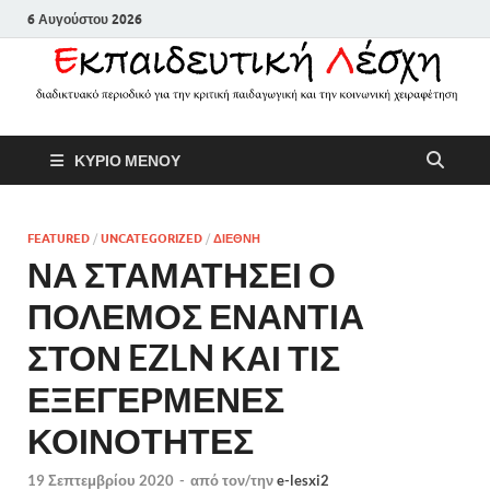
6 Αυγούστου 2026
Εκπαιδευτικ
Διαδικτυακό περιοδικό για την
ΚΥΡΙΟ ΜΕΝΟΥ
κριτική παιδαγωγική και την
Λέσχη
κοινωνική χειραφέτηση
FEATURED
/
UNCATEGORIZED
/
ΔΙΕΘΝΗ
ΝΑ ΣΤΑΜΑΤΗΣΕΙ Ο
ΠΟΛΕΜΟΣ ΕΝΑΝΤΙΑ
ΣΤΟΝ EZLN ΚΑΙ ΤΙΣ
ΕΞΕΓΕΡΜΕΝΕΣ
ΚΟΙΝΟΤΗΤΕΣ
19 Σεπτεμβρίου 2020
-
από τον/την
e-lesxi2