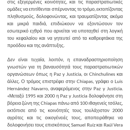
στις εξεγερμένες κοινότητες, και τις παραστρατιωτικές
ομάδες να επιτίθενται σπέρνοντας το τρόμο, εκτοπίζοντας
πληθυσμούς, δολοφονώντας, και τραυματίζοντας ακόμα
και μικρά παιδιά, επιδιώκουν να εξοντώσουν τον
εσωτερικό εχθρό που αρνείται να υποταχθεί στη λογική
του κεφαλαίου και να γητευτεί από τα καθρεφτάκια της
προόδου και της ανάπτυξης.
Δεν είναι τυχαία, λοιπόν, η επαναδραστηριοποίηση
γνωστών για τη βαναυσότητά τους παραστρατιωτικών
οργανώσεων όπως η Paz y Justicia, οι Chinchulines και
άλλες. Ο τρόμος επιστρέφει στην Chiapas, γράφει ο Luis
Hernández Navarro, αναφερόμενος στην Paz y Justicia.
«Μεταξύ 1995 και 2000 η Paz y Justicia δολοφόνησε στη
βόρεια ζώνη της Chiapas πάνω από 100 ιθαγενείς τσόλες,
εκτόπισε από τις κοινότητές τους τουλάχιστον 2000
αγρότες και τις οικογένειές τους, αποπειράθηκε να
δολοφονήσει τους επισκόπους Samuel Ruíz και Raúl Vera