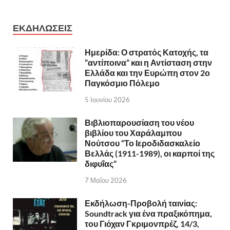
ΕΚΔΗΛΩΣΕΙΣ
Ημερίδα: Ο στρατός Κατοχής, τα
“αντίποινα” και η Αντίσταση στην
Ελλάδα και την Ευρώπη στον 2ο
Παγκόσμιο Πόλεμο
5 Ιουνίου 2026
Βιβλιοπαρουσίαση του νέου
βιβλίου του Χαράλαμπου
Νούτσου “Το Ιεροδιδασκαλείο
Βελλάς (1911-1989), οι καρποί της
διφυΐας”
7 Μαΐου 2026
Εκδήλωση-Προβολή ταινίας:
Soundtrack για ένα πραξικόπημα,
του Γιόχαν Γκριμονπρέζ, 14/3,