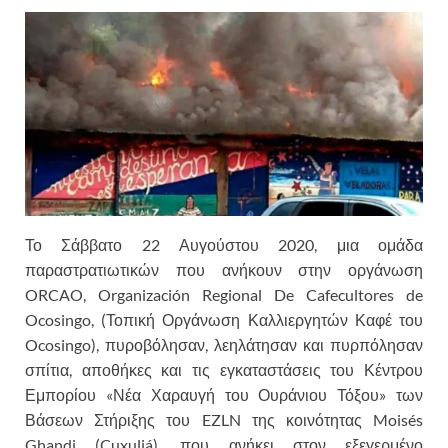
Το Σάββατο 22 Αυγούστου 2020, μια ομάδα
παραστρατιωτικών που ανήκουν στην οργάνωση
ORCAO, Organización Regional De Cafecultores de
Ocosingo, (Τοπική Οργάνωση Καλλιεργητών Καφέ του
Ocosingo), πυροβόλησαν, λεηλάτησαν και πυρπόλησαν
σπίτια, αποθήκες και τις εγκαταστάσεις του Κέντρου
Εμπορίου «Νέα Χαραυγή του Ουράνιου Τόξου» των
Βάσεων Στήριξης του EZLN της κοινότητας Moisés
Ghandi (Cuxuljá), που ανήκει στον εξεγερμένο