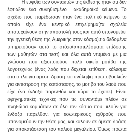
Η ευφυΐα των συντακτών της έκθεσης ήταν ότι δεν
έφτιαξαν ένα συνηθισμένο ακαδημαϊκό κείμενο. Το
σχέδιο που παρέδωσαν ήταν ένα πολιτικό κείμενο το
οποίο είχε ένα κεντρικό επιχείρημα(τα σχολεία
αποτυχαίνουν στην αποστολή τους και αυτό υπονομεύει
την ηγετική θέση της Αμερικής στον κόσμο),τ α δεδομένα
υπηρετούσαν αυτό το στόχο(αποτελέσματα επίδοσης
των μαθητών στα τεστ) και όλα αυτά ντυμένα με μια
γλώσσα που αξιοποιούσε πολύ οικεία μοτίβα της
λογοτεχνίας (ένας λαός που δέχεται επίθεση, κάλεσμα
στα όπλα για άμεση δράση και ανάληψη πρωτοβουλιών
για αντιστροφή της κατάστασης, το μοτίβο του λαού που
είχε ένα ένδοξο παρελθόν και τώρα το έχασε). Είναι
αφηγηματικές τεχνικές που τις συναντάμε πλέον σε
πληθώρα κομμάτων σε όλο τον κόσμο που μιλούν για
ένδοξο παρελθόν, για εσωτερικούς εχθρούς που
υπονομεύουν την θέση μας, και καλούν σε άμεση δράση
για αποκατάσταση του παλιού μεγαλείου. Όμως πρώτα