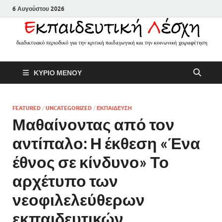
6 Αυγούστου 2026
Εκπαιδευτικ
Διαδικτυακό περιοδικό για την
ΚΥΡΙΟ ΜΕΝΟΥ
κριτική παιδαγωγική και την
Λέσχη
κοινωνική χειραφέτηση
FEATURED
/
UNCATEGORIZED
/
ΕΚΠΑΙΔΕΥΣΗ
Μαθαίνοντας από τον
αντίπαλο: Η έκθεση «Ένα
έθνος σε κίνδυνο» Το
αρχέτυπο των
νεοφιλελεύθερων
εκπαιδευτικών