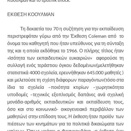
ΕΚΘΕΣΗ ΚΟΟΥΛΜΑΝ
Τη δεκαετία του 70 η συζήτηση για την εκπαίδευση
περιστρεφόταν γύρω από την Έκθεση Coleman από το
όνομα του καθηγητή που ήταν υπεύθυνος για τη σύνταξη
της και η οποία εκδόθηκε το 1966. Ο πλήρης τίτλος ήταν
«Ισότητα των εκπαιδευτικών ευκαιριών» αφορούσε τη
συλλογή ενός τεράστιου όγκου δεδομένων(μελετήθηκαν
στατιστικά 4000 σχολεία, ερευνήθηκαν 645.000 μαθητές )
και μελετούσε τη σχέση διάφορων παραγόντων(τόσο στα
ίδια τα σχολεία –ποιότητα κτιρίων –χωρητικότητα
υποδομές –τεχνικός εξοπλισμός δαπάνες ανά σχολική
μονάδα-αριθμός εκπαιδευτικών και εκπαίδευση τους,
όσο και στο κοινωνικό- οικογενειακό περιβάλλον των
μαθητών) στην επίδοση τους. Η έκθεση ήταν προϊόν των
πιέσεων των κινημάτων για τα πολιτικά δικαιώματα των
μαύρων. Όπως γράφει η Φραγκουδάκη «η έκθεση έχει