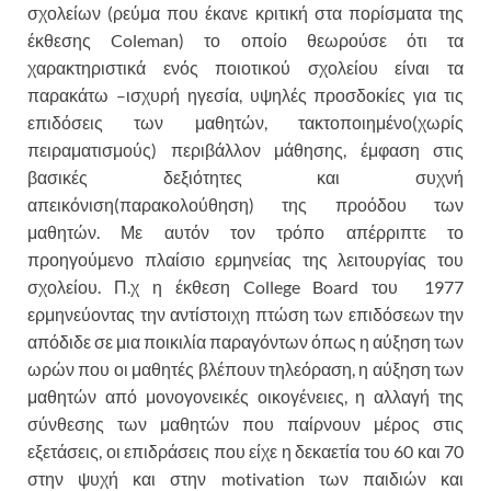
σχολείων (ρεύμα που έκανε κριτική στα πορίσματα της
έκθεσης Coleman) το οποίο θεωρούσε ότι τα
χαρακτηριστικά ενός ποιοτικού σχολείου είναι τα
παρακάτω –ισχυρή ηγεσία, υψηλές προσδοκίες για τις
επιδόσεις των μαθητών, τακτοποιημένο(χωρίς
πειραματισμούς) περιβάλλον μάθησης, έμφαση στις
βασικές δεξιότητες και συχνή
απεικόνιση(παρακολούθηση) της προόδου των
μαθητών. Με αυτόν τον τρόπο απέρριπτε το
προηγούμενο πλαίσιο ερμηνείας της λειτουργίας του
σχολείου. Π.χ η έκθεση College Board του 1977
ερμηνεύοντας την αντίστοιχη πτώση των επιδόσεων την
απόδιδε σε μια ποικιλία παραγόντων όπως η αύξηση των
ωρών που οι μαθητές βλέπουν τηλεόραση, η αύξηση των
μαθητών από μονογονεικές οικογένειες, η αλλαγή της
σύνθεσης των μαθητών που παίρνουν μέρος στις
εξετάσεις, οι επιδράσεις που είχε η δεκαετία του 60 και 70
στην ψυχή και στην motivation των παιδιών και