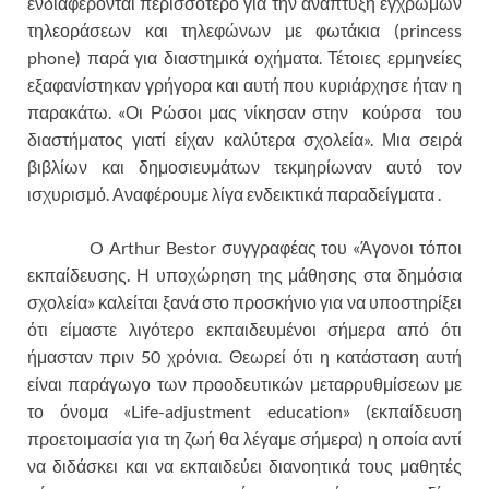
ενδιαφέρονται περισσότερο για την ανάπτυξη έγχρωμων
τηλεοράσεων και τηλεφώνων με φωτάκια (princess
phone) παρά για διαστημικά οχήματα. Τέτοιες ερμηνείες
εξαφανίστηκαν γρήγορα και αυτή που κυριάρχησε ήταν η
παρακάτω. «Οι Ρώσοι μας νίκησαν στην κούρσα του
διαστήματος γιατί είχαν καλύτερα σχολεία». Μια σειρά
βιβλίων και δημοσιευμάτων τεκμηρίωναν αυτό τον
ισχυρισμό. Αναφέρουμε λίγα ενδεικτικά παραδείγματα .
O Arthur Bestor συγγραφέας του «Άγονοι τόποι
εκπαίδευσης. Η υποχώρηση της μάθησης στα δημόσια
σχολεία» καλείται ξανά στο προσκήνιο για να υποστηρίξει
ότι είμαστε λιγότερο εκπαιδευμένοι σήμερα από ότι
ήμασταν πριν 50 χρόνια. Θεωρεί ότι η κατάσταση αυτή
είναι παράγωγο των προοδευτικών μεταρρυθμίσεων με
το όνομα «Life-adjustment education» (εκπαίδευση
προετοιμασία για τη ζωή θα λέγαμε σήμερα) η οποία αντί
να διδάσκει και να εκπαιδεύει διανοητικά τους μαθητές