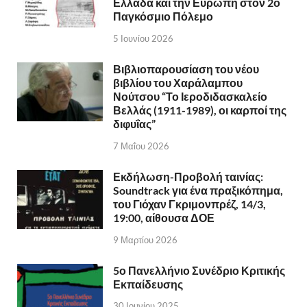
Ελλάδα και την Ευρώπη στον 2ο
Παγκόσμιο Πόλεμο
5 Ιουνίου 2026
Βιβλιοπαρουσίαση του νέου
βιβλίου του Χαράλαμπου
Νούτσου “Το Ιεροδιδασκαλείο
Βελλάς (1911-1989), οι καρποί της
διφυΐας”
7 Μαΐου 2026
Εκδήλωση-Προβολή ταινίας:
Soundtrack για ένα πραξικόπημα,
του Γιόχαν Γκριμονπρέζ, 14/3,
19:00, αίθουσα ΔΟΕ
9 Μαρτίου 2026
5ο Πανελλήνιο Συνέδριο Κριτικής
Εκπαίδευσης
30 Ιουνίου 2025