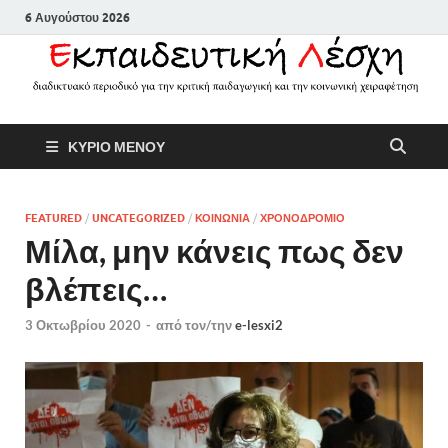
6 Αυγούστου 2026
Εκπαιδευτικ
Διαδικτυακό περιοδικό για την
ΚΥΡΙΟ ΜΕΝΟΥ
κριτική παιδαγωγική και την
Λέσχη
κοινωνική χειραφέτηση
FEATURED
/
UNCATEGORIZED
/
ΚΟΙΝΩΝΙΑ
/
ΧΡΟΝΟΔΡΟΜΙΟ
Μίλα, μην κάνεις πως δεν
βλέπεις…
3 Οκτωβρίου 2020
-
από τον/την
e-lesxi2