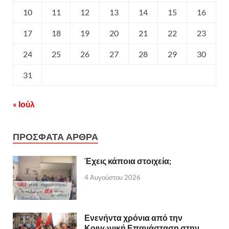
10
11
12
13
14
15
16
17
18
19
20
21
22
23
24
25
26
27
28
29
30
31
« Ιούλ
ΠΡΟΣΦΑΤΑ ΑΡΘΡΑ
Έχεις κάποια στοιχεία;
4 Αυγούστου 2026
Ενενήντα χρόνια από την
Κοινωνική Επανάσταση στην