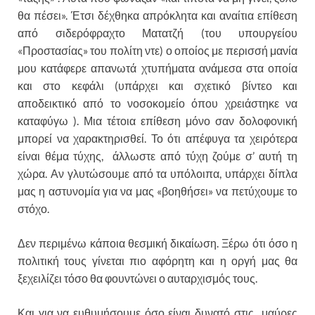
θα πέσει». Έτσι δέχθηκα απρόκλητα και αναίτια επίθεση
από σιδερόφραχτο Ματατζή (του υπουργείου
«Προστασίας» του πολίτη ντε) ο οποίος με περισσή μανία
μου κατάφερε απανωτά χτυπήματα ανάμεσα στα οποία
και στο κεφάλι (υπάρχει και σχετικό βίντεο και
αποδεικτικό από το νοσοκομείο όπου χρειάστηκε να
καταφύγω ). Μια τέτοια επίθεση μόνο σαν δολοφονική
μπορεί να χαρακτηρισθεί. Το ότι απέφυγα τα χειρότερα
είναι θέμα τύχης, άλλωστε από τύχη ζούμε σ’ αυτή τη
χώρα. Αν γλυτώσουμε από τα υπόλοιπα, υπάρχει δίπλα
μας η αστυνομία για να μας «βοηθήσει» να πετύχουμε το
στόχο.
Δεν περιμένω κάποια θεσμική δικαίωση. Ξέρω ότι όσο η
πολιτική τους γίνεται πιο αφόρητη και η οργή μας θα
ξεχειλίζει τόσο θα φουντώνει ο αυταρχισμός τους.
Και για να ευθυμήσουμε όσο είναι δυνατό στις μαύρες