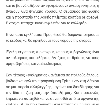
και τα βουνά αξίζουν αν «φυτρώνουν» ανεμογεννήτριες ή
βγάζουν λίγα ψήγματα χρυσού. Ο σεβασμός της φύσης
και η προστασία της λαϊκής πλέμπας κοστίζει ρε αδερφέ.
Εκτός αν υπάρχει κανένα φιλετάκι για το κολλητάρι.
Είναι αυτά εγκλήματα; Προς θεού θα δαιμονοποιήσουμε
το κέρδος και θα αρνηθούμε τους νόμους της αγοράς;
Έγκλημα για τους κυρίαρχους και τους κυβερνώντες είναι
αν τολμήσεις και μιλήσεις. Αν έχεις το θράσος να τους
αμφισβητήσεις και να διεκδικήσεις.
Σαν τέτοιος «εγκληματίας», ανάμεσα σε πολλούς άλλους,
βάδισα και εγώ την προηγούμενη Τρίτη 12/9 στη Λάρισα
σε μια πορεία αλληλεγγύης , αγώνα και διεκδίκησης για
την ίδια τη ζωή μας, την ύπαρξή μας. Και προφανώς
έπρεπε να παταχθώ και να συνετισθώ από τα όργανα της
«τάξης» . Αυτά που φώναζαν «και τίποτα να μη γίνει, ξύλο