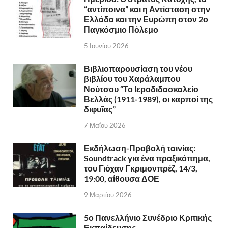
“αντίποινα” και η Αντίσταση στην
Ελλάδα και την Ευρώπη στον 2ο
Παγκόσμιο Πόλεμο
5 Ιουνίου 2026
Βιβλιοπαρουσίαση του νέου
βιβλίου του Χαράλαμπου
Νούτσου “Το Ιεροδιδασκαλείο
Βελλάς (1911-1989), οι καρποί της
διφυΐας”
7 Μαΐου 2026
Εκδήλωση-Προβολή ταινίας:
Soundtrack για ένα πραξικόπημα,
του Γιόχαν Γκριμονπρέζ, 14/3,
19:00, αίθουσα ΔΟΕ
9 Μαρτίου 2026
5ο Πανελλήνιο Συνέδριο Κριτικής
Εκπαίδευσης