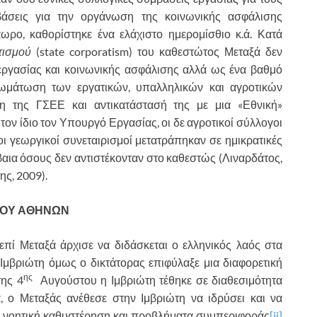
βάσεις για την οργάνωση της κοινωνικής ασφάλισης
τάωρο, καθορίστηκε ένα ελάχιστο ημερομίσθιο κ.ά. Κατά
τισμού
(state corporatism) του καθεστώτος Μεταξά δεν
 εργασίας και κοινωνικής ασφάλισης αλλά ως ένα βαθμό
ωμάτωση των εργατικών, υπαλληλικών και αγροτικών
ση της ΓΣΕΕ και αντικατάστασή της με μια «Εθνική»
ν ίδιο τον Υπουργό Εργασίας, οι δε αγροτικοί σύλλογοι
ι γεωργικοί συνεταιρισμοί μετατράπηκαν σε ημικρατικές
βαια όσους δεν αντιστέκονταν στο καθεστώς (Λιναρδάτος,
ης, 2009).
ΕΙΟΥ ΑΘΗΝΩΝ
ί Μεταξά άρχισε να διδάσκεται ο ελληνικός λαός στα
 Ιμβριώτη όμως ο δικτάτορας επιφύλαξε μια διαφορετική
ης
της 4
Αυγούστου η Ιμβριώτη τέθηκε σε διαθεσιμότητα
α, ο Μεταξάς ανέθεσε στην Ιμβριώτη να ιδρύσει και να
 με νοητική καθυστέρηση και προβλήματα συμπεριφοράς
[ii]