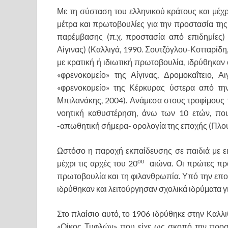
Με τη σύσταση του ελληνικού κράτους και μέχ
μέτρα και πρωτοβουλίες για την προστασία της 
παρέμβασης (π.χ. προστασία από επιδημίες) 
Αίγινας) (Καλλιγά, 1990. Σουτζόγλου-Κοτταρίδη,
με κρατική ή ιδιωτική πρωτοβουλία, ιδρύθηκαν 
«φρενοκομείο» της Αίγινας, Δρομοκαΐτειο, 
«φρενοκομείο» της Κέρκυρας ύστερα από τη
Μπιλανάκης, 2004). Ανάμεσα στους τροφίμους 
νοητική καθυστέρηση, άνω των 10 ετών, πο
-απωθητική σήμερα- ορολογία της εποχής (Πλου
Ωστόσο η παροχή εκπαίδευσης σε παιδιά με ει
ου
μέχρι τις αρχές του 20
αιώνα. Οι πρώτες προ
πρωτοβουλία και τη φιλανθρωπία. Υπό την επ
ιδρύθηκαν και λειτούργησαν σχολικά ιδρύματα γ
Στο πλαίσιο αυτό, το 1906 ιδρύθηκε στην Καλλ
«Οίκος Τυφλών» που είχε ως σκοπό την προσ