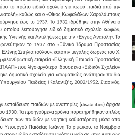
Σύρο το πρώτο ειδικό σχολείο για κωφά παιδιά από την
Ανατολή», καθώς και ο «Οίκος Κωφαλάλων Χαραλάμπους
ούργησε έως το 1937. Το 1932 ιδρύθηκε στην Αθήνα ο
 οποίου λειτούργησε ειδικό δημοτικό σχολείο κωφών,
ής Υγιεινής και Αντιλήψεως με την «Εγγύς Ανατολή». Τα
χωνεύτηκαν το 1937 στο «Εθνικό Ίδρυμα Προστασίας
λένης Σπηλιοπούλου», κατόπιν μεγάλης δωρεάς του Χ.
 φιλανθρωπική εταιρεία «Ελληνική Εταιρεία Προστασίας
ΑΠ» που λίγο αργότερα ίδρυσε ένα «Ειδικόν Σχολείον
θηκε δημοτικό σχολείο για «σωματικώς ανάπηρα» παιδιά
Υπουργείου Παιδείας (Καλαντζής, 2002/1952. Στασινός,
 εκπαίδευση παιδιών με αναπηρίες (disabilities) άρχισε
ας του 1930. Τα προηγούμενα χρόνια παρατηρήθηκαν απλώς
ίδευση των παιδιών με νοητική καθυστέρηση μέσα από
του Υπουργού Παιδείας Ιωάννη Τσιριμώκου, το Νοέμβριο
 τη στοιχειώδη εκπαίδευση γινόταν μνεία σε «πνευματικώς