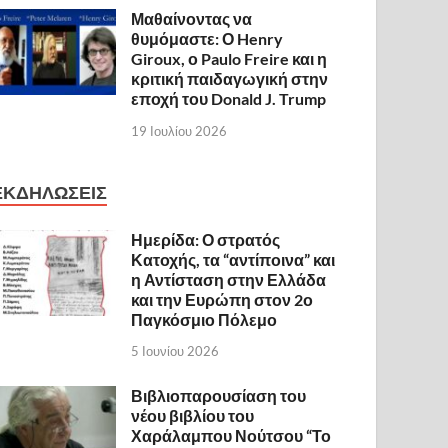
Μαθαίνοντας να
θυμόμαστε: Ο Henry
Giroux, ο Paulo Freire και η
κριτική παιδαγωγική στην
εποχή του Donald J. Trump
19 Ιουλίου 2026
ΕΚΔΗΛΩΣΕΙΣ
Ημερίδα: Ο στρατός
Κατοχής, τα “αντίποινα” και
η Αντίσταση στην Ελλάδα
και την Ευρώπη στον 2ο
Παγκόσμιο Πόλεμο
5 Ιουνίου 2026
Βιβλιοπαρουσίαση του
νέου βιβλίου του
Χαράλαμπου Νούτσου “Το