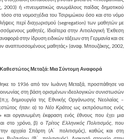
, 2003) ή «πνευματικώς ανωμάλους παίδας δημοτικού
να τόσο στα νομοσχέδια του Τσιριμώκου όσο και στο νόμο
ιλήψεις περί διαχωρισμού (segregation) των μαθητών με
σσόμενους μαθητές. Ιδιαίτερα στην Αιτιολογική Έκθεση
αναφορά στην ίδρυση ειδικών τάξεων στη Γερμανία και σε
ον αναπτυσσομένους μαθητάς» (αναφ. Μπουζάκης, 2002,
ου Καθεστώτος Μεταξά: Μια Σύντομη Αναφορά
ηκε το 1936 από τον Ιωάννη Μεταξά, προσπάθησε να
 κοινωνίας στη βάση ορισμένων ιδεολογικών συνιστωσών
(π.χ. δημιουργία της Εθνικής Οργάνωσης Νεολαίας –
θεστώτος ήταν: α) το
Νέο Κράτος
ως εκπρόσωπος ενός
υ» και οργανωμένη έκφραση ενός έθνους που έχει μια
αι στο χρόνο, β) ο
Τρίτος Ελληνικός Πολιτισμός
, που
την αρχαία Σπάρτη (Α ́ πολιτισμός), καθώς και στη
 Βυζαντίου (Β ́ πολιτισμός). Διακριτό στοιχείο στην