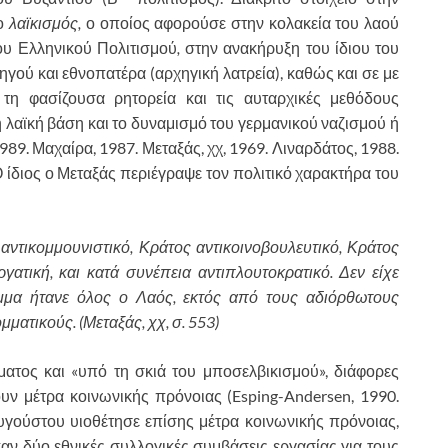
 ο
λαϊκισμός,
ο οποίος αφορούσε στην κολακεία του λαού
ου Ελληνικού Πολιτισμού
,
στην ανακήρυξη του ίδιου του
γού και εθνοπατέρα (αρχηγική λατρεία), καθώς και σε με
 τη φασίζουσα ρητορεία και τις αυταρχικές μεθόδους
η λαϊκή βάση και το δυναμισμό του γερμανικού ναζισμού ή
989. Μαχαίρα, 1987. Μεταξάς, χχ, 1969. Λιναρδάτος, 1988.
Ο ίδιος ο Μεταξάς περιέγραψε τον πολιτικό χαρακτήρα του
ντικομμουνιστικό, Κράτος αντικοινοβουλευτικό, Κράτος
γατική, και κατά συνέπεια αντιπλουτοκρατικό. Δεν είχε
όμμα ήτανε όλος ο Λαός, εκτός από τους αδιόρθωτους
ματικούς. (Μεταξάς, χχ, σ. 553)
ματος και «υπό τη σκιά του μποσελβικισμού», διάφορες
ν μέτρα κοινωνικής πρόνοιας (Esping-Andersen, 1990.
γούστου υιοθέτησε επίσης μέτρα κοινωνικής πρόνοιας,
ν δύο εθνικές συλλογικές συμβάσεις εργασίας για τους