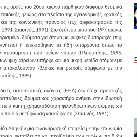
ρι τις αρχές του 20ου αιώνα πάρθηκαν διάφορα θεσμικά
παιδικής ηλικίας στο πλαίσιο της υγειονομικής κρατικής
και της κοινωνικής πρόνοιας (π.χ. ορφανοτροφείο της
ου
 1991. Στασινός, 1991). Στο δεύτερο μισό του 19
αιώνα,
ορισμένα ιδρύματα για άτομα με ψυχικές διαταραχές (π.χ.
Αιγινήτειο) ή επεκτάθηκαν τα ήδη υπάρχοντα όπως το
ν προσάρτηση των Ιονίων νήσων (Πλουμπίδης, 1995.
των ψυχιατρείων υπήρχε και μια μικρή μερίδα ατόμων με
υ αποκαλούνταν «βλάκες και μωροί», σύμφωνα με την
μπίδης, 1995).
δικές εκπαιδευτικές ανάγκες (ΕΕΑ) δεν έτυχε προσοχής
σπάθειες ιδρυματικού χαρακτήρα ανήκαν στην ιδιωτική
οπτεία και τη χρηματοδότηση φιλανθρωπικών σωματείων
ια παιδιά με τύφλωση και κώφωση (Στασινός, 1991).
ιθέα Αθηνών μια φιλανθρωπική εταιρεία με την επωνυμία
τασία, εκπαίδευση και περίθαλψη των τυφλών παιδιών