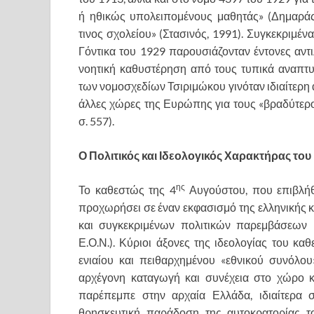
ή ηθικώς υπολειπομένους μαθητάς» (Δημαράς
τινος σχολείου» (Στασινός, 1991). Συγκεκριμέ
Γόντικα του 1929 παρουσιάζονταν έντονες αντ
νοητική καθυστέρηση από τους τυπικά αναπτυ
των νομοσχεδίων Τσιριμώκου γινόταν ιδιαίτερη 
άλλες χώρες της Ευρώπης για τους «βραδύτερ
σ. 557).
Ο Πολιτικός και Ιδεολογικός Χαρακτήρας τ
ης
Το καθεστώς της 4
Αυγούστου, που επιβλήθ
προχωρήσει σε έναν εκφασισμό της ελληνικής
και συγκεκριμένων πολιτικών παρεμβάσεων 
Ε.Ο.Ν.). Κύριοι άξονες της ιδεολογίας του κα
ενιαίου και πειθαρχημένου «εθνικού συνόλο
αρχέγονη καταγωγή και συνέχεια στο χώρο κ
παρέπεμπε στην αρχαία Ελλάδα, ιδιαίτερα σ
θρησκευτική παράδοση της αυτοκρατορίας του