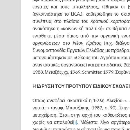
εργάτες και τους υπαλλήλους, τέθηκαν οι 
(εγκαινιάστηκε το Ι.Κ.Α.), καθιερώθηκε το οκ
συνέπεια, στο πλαίσιο του
κρατικού κορπορα
ανακόπηκε η «κοινωνική πολιτική» σε θέματα
εντάθηκε, μέσα όμως από την οργανική ενσ
οργανώσεων στο
Νέον Κράτος
(π.χ. διάλυ
Συνομοσπονδία Εργατών Ελλάδας με πρόεδρο το
μετονομάστηκαν σε «Οίκους του Αγρότου» και ο
αναγκαστικές οργανώσεις) και με αποδέκτες βέ
1988. Μεταξάς, χχ. 1969. Schmitter, 1979. Σαράντ
Η ΙΔΡΥΣΗ ΤΟΥ ΠΡΟΤΥΠΟΥ ΕΙΔΙΚΟΥ ΣΧΟΛ
Όπως αναφέρει σκωπτικά η Έλλη Αλεξίου «…επ
νησιά…» (αναφ. Μπουζάκης, 1987, σ. 90). Στην
μεταχείριση. Έτσι, στην αρχή του καθεστώτος 
χωρίς να απολυθεί
[i]
. Μάλιστα, λίγο αργότερ
διευθύνει το πρώτο ειδικό σχολείο για παιδιά