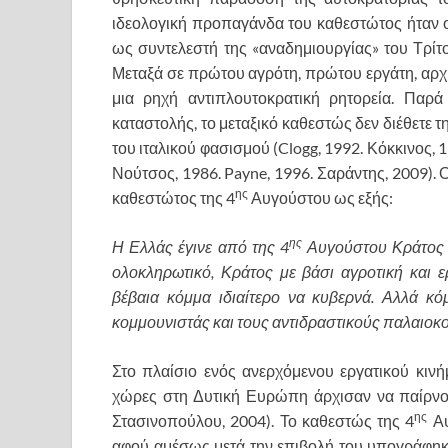
ιδεολογική προπαγάνδα του καθεστώτος ήταν
ως συντελεστή της «αναδημιουργίας» του Τρίτ
Μεταξά σε πρώτου αγρότη, πρώτου εργάτη, αρχη
μια ρηχή αντιπλουτοκρατική ρητορεία. Παρά
καταστολής, το μεταξικό καθεστώς δεν διέθετε τ
του ιταλικού φασισμού (Clogg, 1992. Κόκκινος, 1
Νούτσος, 1986. Payne, 1996. Σαράντης, 2009). 
ης
καθεστώτος της 4
Αυγούστου ως εξής:
ης
Η Ελλάς έγινε από της 4
Αυγούστου Κράτος α
ολοκληρωτικό, Κράτος με βάσι αγροτική και ερ
βέβαια κόμμα ιδιαίτερο να κυβερνά. Αλλά κ
κομμουνιστάς και τους αντιδραστικούς παλαιοκομ
Στο πλαίσιο ενός ανερχόμενου εργατικού κινή
χώρες στη Δυτική Ευρώπη άρχισαν να παίρνου
ης
Στασινοπούλου, 2004). Το καθεστώς της 4
Αυ
αφού αμέσως μετά την επιβολή του υπογράφηκα