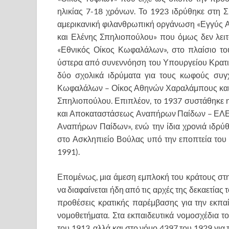
ηλικίας 7-18 χρόνων. Το 1923 ιδρύθηκε στη 
αμερικανική φιλανθρωπική οργάνωση «Εγγύς 
και Ελένης Σπηλιοπούλου» που όμως δεν λειτ
«Εθνικός Οίκος Κωφαλάλων», στο πλαίσιο του
ύστερα από συνεννόηση του Υπουργείου Κρατικ
δύο σχολικά ιδρύματα για τους κωφούς συγ
Κωφαλάλων – Οίκος Αθηνών Χαραλάμπους και Ε
Σπηλιοπούλου. Επιπλέον, το 1937 συστάθηκε η
και Αποκαταστάσεως Αναπήρων Παίδων – ΕΛΕΠΑ
Αναπήρων Παίδων», ενώ την ίδια χρονιά ιδρύ
στο Ασκληπιείο Βούλας υπό την εποπτεία του 
1991).
Επομένως, μια άμεση εμπλοκή του κράτους στην
να διαφαίνεται ήδη από τις αρχές της δεκαετί
προθέσεις κρατικής παρέμβασης για την εκπα
νομοθετήματα. Στα εκπαιδευτικά νομοσχέδια 
του 1913, αλλά και στο νόμο 4397 του 1929 για