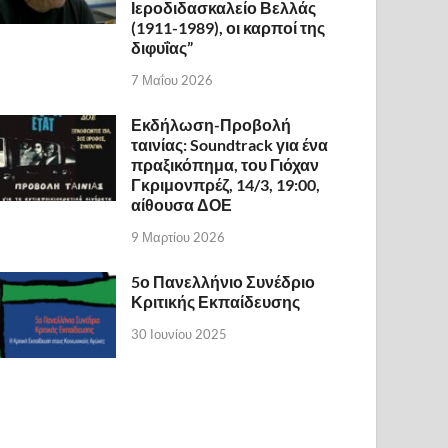
Ιεροδιδασκαλείο Βελλάς
(1911-1989), οι καρποί της
διφυΐας”
7 Μαΐου 2026
Εκδήλωση-Προβολή
ταινίας: Soundtrack για ένα
πραξικόπημα, του Γιόχαν
Γκριμονπρέζ, 14/3, 19:00,
αίθουσα ΔΟΕ
9 Μαρτίου 2026
5ο Πανελλήνιο Συνέδριο
Κριτικής Εκπαίδευσης
30 Ιουνίου 2025