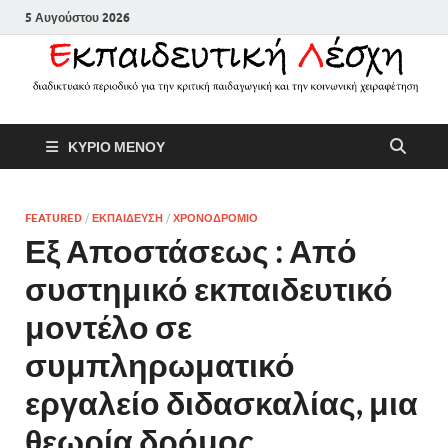
5 Αυγούστου 2026
Εκπαιδευτικ
Διαδικτυακό περιοδικό για την
ΚΥΡΙΟ ΜΕΝΟΥ
κριτική παιδαγωγική και την
Λέσχη
κοινωνική χειραφέτηση
FEATURED
/
ΕΚΠΑΙΔΕΥΣΗ
/
ΧΡΟΝΟΔΡΟΜΙΟ
Εξ Αποστάσεως : Από
συστημικό εκπαιδευτικό
μοντέλο σε
συμπληρωματικό
εργαλείο διδασκαλίας, μια
θεωρία δρόμος