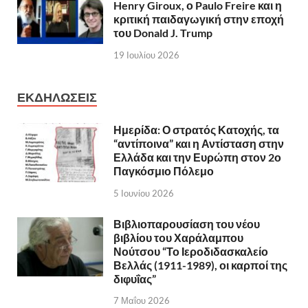
Henry Giroux, ο Paulo Freire και η
κριτική παιδαγωγική στην εποχή
του Donald J. Trump
19 Ιουλίου 2026
ΕΚΔΗΛΩΣΕΙΣ
Ημερίδα: Ο στρατός Κατοχής, τα
“αντίποινα” και η Αντίσταση στην
Ελλάδα και την Ευρώπη στον 2ο
Παγκόσμιο Πόλεμο
5 Ιουνίου 2026
Βιβλιοπαρουσίαση του νέου
βιβλίου του Χαράλαμπου
Νούτσου “Το Ιεροδιδασκαλείο
Βελλάς (1911-1989), οι καρποί της
διφυΐας”
7 Μαΐου 2026