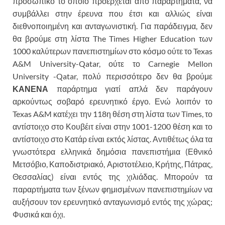
προσωπικό το οποίο προέρχεται από παραρτήματα, να
συμβάλλει στην έρευνα που έτσι και αλλιώς είναι
διεθνοποιημένη και ανταγωνιστική. Για παράδειγμα, δεν
θα βρούμε στη λίστα The Times Higher Education των
1000 καλύτερων πανεπιστημίων στο κόσμο ούτε το Texas
A&M University-Qatar, ούτε το Carnegie Mellon
University -Qatar, πολύ περισσότερο δεν θα βρούμε
ΚΑΝΕΝΑ
παράρτημα γιατί απλά δεν παράγουν
αρκούντως σοβαρό ερευνητικό έργο. Ενώ λοιπόν το
Texas A&M κατέχει την 118η θέση στη λίστα των Times, το
αντίστοιχο στο Κουβέιτ είναι στην 1001-1200 θέση και το
αντίστοιχο στο Κατάρ είναι εκτός λίστας. Αντιθέτως όλα τα
γνωστότερα ελληνικά δημόσια πανεπιστήμια (Εθνικό
Μετσόβιο, Καποδιστριακό, Αριστοτέλειο, Κρήτης, Πάτρας,
Θεσσαλίας) είναι εντός της χιλιάδας. Μπορούν τα
παραρτήματα των ξένων φημισμένων πανεπιστημίων να
αυξήσουν τον ερευνητικό ανταγωνισμό εντός της χώρας;
Φυσικά και όχι.