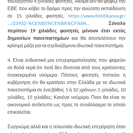
τουλάχιστον 4 χιλιάδες φοιτητές. Ακόμα δεν θα ψήφιζε την
ΕΒΕ που κόβει το δρόμο προς την ανώτατη εκπαίδευση
σε 15 χιλιάδες φοιτητές.
https://www.foititikanea.gr/
…/23932-%CE%B5%CE%BA%CF%84…
Σύνολο
περίπου 19 χιλιάδες φοιτητές μένουν έτσι εκτός
δημοσίων πανεπιστημίων
και θα αποτελέσουν την
κρίσιμη μάζα για τα σχεδιαζόμενα ιδιωτικά πανεπιστήμια.
4. Είναι ενδεικτικό μια επιχειρηματολογίας που ψαρεύει
σε θολά νερά ότι ποτέ δεν δίνονται από τους κρατούντες
συγκεκριμένα νούμερα. Πόσους φοιτητές πιστεύει η
κυβέρνηση ότι θα κρατήσει στην Ελλάδα με τα ιδιωτικά
πανεπιστήμια σε ένα βάθος 5 ή 10 χρόνων; 5 χιλιάδες, 10
χιλιάδες, 15 χιλιάδες; Κανένα νούμερο. Ποιο θα είναι το
οικονομικό αντίκτυπο ως προς το συνάλλαγμα το οποίο
επικαλείται.
Συγγνώμη αλλά και η τελευταία ιδιωτική επιχείρηση όταν