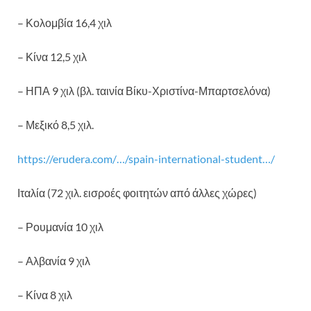
– Κολομβία 16,4 χιλ
– Κίνα 12,5 χιλ
– ΗΠΑ 9 χιλ (βλ. ταινία Βίκυ-Χριστίνα-Μπαρτσελόνα)
– Μεξικό 8,5 χιλ.
https://erudera.com/…/spain-international-student…/
Ιταλία (72 χιλ. εισροές φοιτητών από άλλες χώρες)
– Ρουμανία 10 χιλ
– Αλβανία 9 χιλ
– Κίνα 8 χιλ