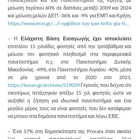
μείωση περίπου 60% σε δαπάνες μεταξύ 2009 και 2024
και μείωση μελών ΔΕΠ -36% και -9% για ΕΜΠ και Κρήτη.
https://www.esos.gr/…/i-sygklitos-toy-pan-kritis-gia-ti…
– Η
Ελάχιστη Βάση Εισαγωγής έχει αποκλείσει
επιπλέον 15 χιλιάδες φοιτητές από την τριτοβάθμια και
μείωσε τον φοιτητικό πληθυσμό στα περιφερειακά
πανεπιστήμια π.χ. στο Πανεπιστήμιο Δυτικής
Μακεδονίας -49%, στο Πανεπιστήμιο Αιγαίου -40%, μέσα
σε μία χρονιά από το 2020 στο 2021.
https://kozan.gr/archives/519059
Γεγονός που δείχνει ότι
σκοπίμως πετάχτηκαν απέξω 15 χιλ. φοιτητές ώστε να
αυξηθεί η ζήτηση για ιδιωτικά πανεπιστήμια και ένα
μεγάλο μέρος τους να είναι φοιτητές που δεν κατάφεραν
να μπουν στα δημόσια πανεπιστήμια και λόγω ΕΒΕ.
– Ένα 57% στη δημοσκόπηση της Prorata όταν ακούει
“μη κρατικά πανεπιστήμια” φαντάζεται ξένα