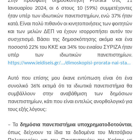
Ιανουαρίου 2024, οι 6 στους 10 (59%) συμμετέχοντες
ήταν υπέρ των ιδιωτικών πανεπιστημίων, ενώ 37% ήταν
κατά. Είναι πολύ πιθανόν οι κινητοποιήσεις των φοιτητών
και των μελών ΔΕΠ να έχουν ισορροπήσει αυτόν τον
συσχετισμό. Βάσει της δημοσκόπησης ακόμα και ένα
ποσοστό 22% του ΚΚΕ και 34% του ενιαίου ΣΥΡΙΖΑ ήταν
υπέρ των ιδιωτικών πανεπιστημίων.
https://www.ieidiseis.gr/…/dimoskopisi-prorata-nai-sta…
Αυτό που επίσης μου έκανε εντύπωση είναι ότι ένα
συνολικό 36% εκτιμά ότι τα ιδιωτικά πανεπιστήμια θα
συμβάλλουν στην αναβάθμιση των δημόσιων
πανεπιστημίων, κάτι που είναι εντελώς ανορθολογικό για
τους εξής λόγους:
– Τα
δημόσια πανεπιστήμια υποχρηματοδοτούνται
,
όπως δείχνουν τα ίδια τα δεδομένα του Μετσόβιου
Πολυτεχνείου και του Πανεπιστημίου της Κρήτης με