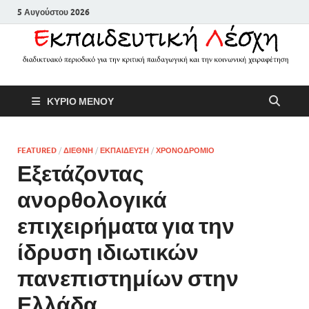
5 Αυγούστου 2026
Εκπαιδευτικ
Διαδικτυακό περιοδικό για την
ΚΥΡΙΟ ΜΕΝΟΥ
κριτική παιδαγωγική και την
Λέσχη
κοινωνική χειραφέτηση
FEATURED
/
ΔΙΕΘΝΗ
/
ΕΚΠΑΙΔΕΥΣΗ
/
ΧΡΟΝΟΔΡΟΜΙΟ
Εξετάζοντας
ανορθολογικά
επιχειρήματα για την
ίδρυση ιδιωτικών
πανεπιστημίων στην
Ελλάδα