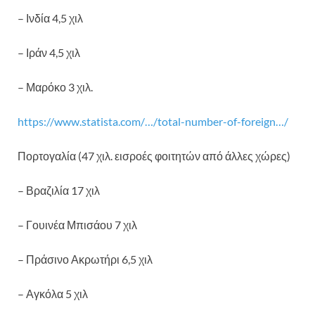
– Ινδία 4,5 χιλ
– Ιράν 4,5 χιλ
– Μαρόκο 3 χιλ.
https://www.statista.com/…/total-number-of-foreign…/
Πορτογαλία (47 χιλ. εισροές φοιτητών από άλλες χώρες)
– Βραζιλία 17 χιλ
– Γουινέα Μπισάου 7 χιλ
– Πράσινο Ακρωτήρι 6,5 χιλ
– Αγκόλα 5 χιλ