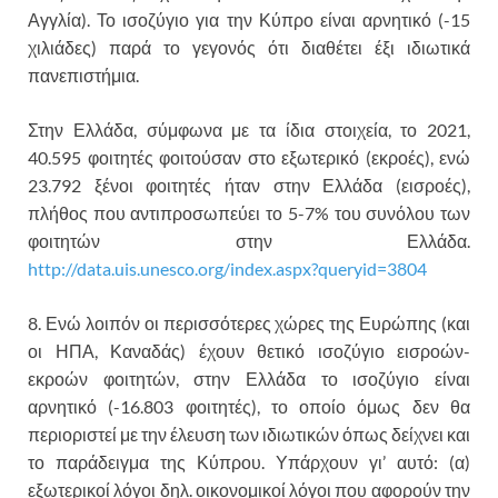
Αγγλία). Το ισοζύγιο για την Κύπρο είναι αρνητικό (-15
χιλιάδες) παρά το γεγονός ότι διαθέτει έξι ιδιωτικά
πανεπιστήμια.
Στην Ελλάδα, σύμφωνα με τα ίδια στοιχεία, το 2021,
40.595 φοιτητές φοιτούσαν στο εξωτερικό (εκροές), ενώ
23.792 ξένοι φοιτητές ήταν στην Ελλάδα (εισροές),
πλήθος που αντιπροσωπεύει το 5-7% του συνόλου των
φοιτητών στην Ελλάδα.
http://data.uis.unesco.org/index.aspx?queryid=3804
8. Ενώ λοιπόν οι περισσότερες χώρες της Ευρώπης (και
οι ΗΠΑ, Καναδάς) έχουν θετικό ισοζύγιο εισροών-
εκροών φοιτητών, στην Ελλάδα το ισοζύγιο είναι
αρνητικό (-16.803 φοιτητές), το οποίο όμως δεν θα
περιοριστεί με την έλευση των ιδιωτικών όπως δείχνει και
το παράδειγμα της Κύπρου. Υπάρχουν γι’ αυτό: (α)
εξωτερικοί λόγοι δηλ. οικονομικοί λόγοι που αφορούν την