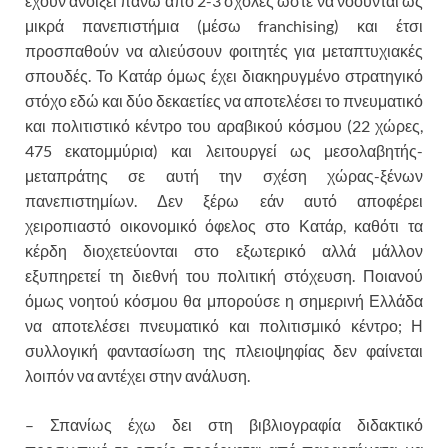
έχουν ανοίξει πάνω από 2-3 σχολές ώστε να νοούνται ως
μικρά πανεπιστήμια (μέσω franchising) και έτσι
προσπαθούν να αλιεύσουν φοιτητές για μεταπτυχιακές
σπουδές. Το Κατάρ όμως έχει διακηρυγμένο στρατηγικό
στόχο εδώ και δύο δεκαετίες να αποτελέσει το πνευματικό
και πολιτιστικό κέντρο του αραβικού κόσμου (22 χώρες,
475 εκατομμύρια) και λειτουργεί ως μεσολαβητής-
μεταπράτης σε αυτή την σχέση χώρας-ξένων
πανεπιστημίων. Δεν ξέρω εάν αυτό αποφέρει
χειροπιαστό οικονομικό όφελος στο Κατάρ, καθότι τα
κέρδη διοχετεύονται στο εξωτερικό αλλά μάλλον
εξυπηρετεί τη διεθνή του πολιτική στόχευση. Ποιανού
όμως νοητού κόσμου θα μπορούσε η σημερινή Ελλάδα
να αποτελέσει πνευματικό και πολιτισμικό κέντρο; Η
συλλογική φαντασίωση της πλειοψηφίας δεν φαίνεται
λοιπόν να αντέχει στην ανάλυση.
– Σπανίως έχω δει στη βιβλιογραφία διδακτικό