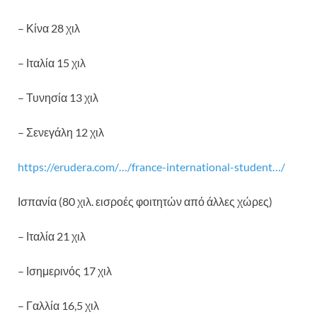
– Κίνα 28 χιλ
– Ιταλία 15 χιλ
– Τυνησία 13 χιλ
– Σενεγάλη 12 χιλ
https://erudera.com/…/france-international-student…/
Ισπανία (80 χιλ. εισροές φοιτητών από άλλες χώρες)
– Ιταλία 21 χιλ
– Ισημερινός 17 χιλ
– Γαλλία 16,5 χιλ