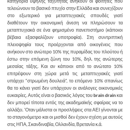
κατηγορία υψηλής ταχύτητας ανήκουν οι φοιτητές που
τελειώνουν το βασικό πτυχίο στην Ελλάδα και συνεχίζουν
στο εξωτερικό για μεταπτυχιακές σπουδές γιατί
διαθέτουν την οικονομική άνεση να πληρώσουν τα
μεταπτυχιακά σε ένα φημισμένο πανεπιστήμιο (κάποιοι
βέβαια εξασφαλίζουν υποτροφία). Στη συντριπτική
πλειοψηφία τους προέρχονται από οικογένεις που
ανήκουν στο ανώτερο 10% της πυραμίδας του πλούτου ή
έστω στην επόμενη ζώνη του 10%, δηλ. της ανώτερης
μεσαίας τάξης. Και αν κάποιοι από το ανώτατο 10%
επιτρέψουν στη χώρα μετά τις μεταπτυχιακές γιατί
υπάρχει “στρωμένη δουλειά”, το επόμενο 10% σπανίως
θα το κάνει γιατί δεν υπάρχουν οι ανάλογες οικονομικές
ευκαιρίες. Αυτός είναι ο βασικός λόγος του
brain drain
και
δεν μπορεί τίποτα εντός της ακαδημαϊκής σφαίρας να το
αλλάξει. ‘Οταν μάλιστα οι προσλήψεις στα ΑΕΙ γίνονται με
το σταγονόμετρο και οι μισθοί δεν έχουν σχέση με αυτούς
στις ΗΠΑ, Σκανδιναβία, Ολλανδία, Βρετανία κ.ά.