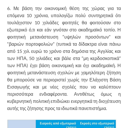
6. Με βάση την οικονομική θέση της χώρας για τα
επόμενα 10 χρόνια, υπολογίζω πολύ συντηρητικά ότι
τουλάχιστον 10 χιλιάδες φοιτητές θα φοιτούσαν στο
εξωτερικό ό,τι και εάν γινόταν στο ακαδημαϊκό τοπίο. Η
φοιτητική μετανάστευση “υψηλών προσόντων” και
“βαριών πορτοφολιών” (τυπικά τα δίδακτρα είναι πάνω
από 15 χιλ. ευρώ το χρόνο στα δημόσια της Αγγλίας και
των ΗΠΑ, 50 χιλιάδες και βάλε στα “μη κερδοσκοπικά”
των ΗΠΑ) έχει βάση οικονομική και όχι ακαδημαϊκή. Η
φοιτητική μετανάστευση σχολών με χαμηλότερη ζήτηση
θα μπορούσε να περιοριστεί χωρίς την Ελάχιστη Βάση
Εισαγωγής και με νέες σχολές που να καλύπτουν
περισσότερα ενδιαφέροντα. Αντιθέτως όμως η
κυβερνητική πολιτική επιδιώκει ενεργητικά τη διοχέτευση
αυτής της ζήτησης προς τα ιδιωτικά πανεπιστήμια.