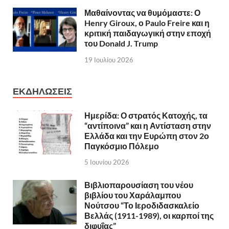
Μαθαίνοντας να θυμόμαστε: Ο
Henry Giroux, ο Paulo Freire και η
κριτική παιδαγωγική στην εποχή
του Donald J. Trump
19 Ιουλίου 2026
ΕΚΔΗΛΩΣΕΙΣ
Ημερίδα: Ο στρατός Κατοχής, τα
“αντίποινα” και η Αντίσταση στην
Ελλάδα και την Ευρώπη στον 2ο
Παγκόσμιο Πόλεμο
5 Ιουνίου 2026
Βιβλιοπαρουσίαση του νέου
βιβλίου του Χαράλαμπου
Νούτσου “Το Ιεροδιδασκαλείο
Βελλάς (1911-1989), οι καρποί της
διφυΐας”